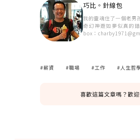
巧比。針線包
我的靈魂住了一個老男
奇幻神遊如夢似真的錯
box：charby1971@gma
#薪資
#職場
#工作
#人生哲
喜歡這篇文章嗎？歡迎