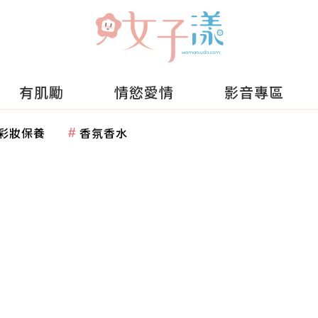
有肌勵
情慾愛情
影音專區
彩妝保養
香氛香水