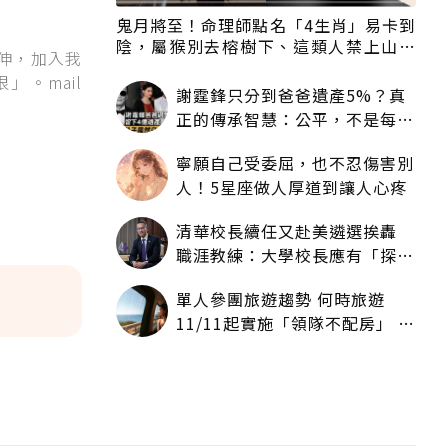
鬼月將至！命理師點名「4生肖」易卡到
陰，屬猴別去榕樹下、這類人禁上山下
伸，加入我
海
。mail
謝霆鋒只分到爸爸遺產5%？真
正的傳承智慧：公平，不是每個
人拿一樣多
寧願自己受委屈，也不忍傷害別
人！5星座做人厚道到讓人心疼
清華校長續任又赴美遴選挨轟
職涯教練：大學校長應有「探
索」職涯權利嗎？
單人參團旅遊趨勢 何時旅遊
11/11起實施「領隊不配房」 落
單更免收單房差