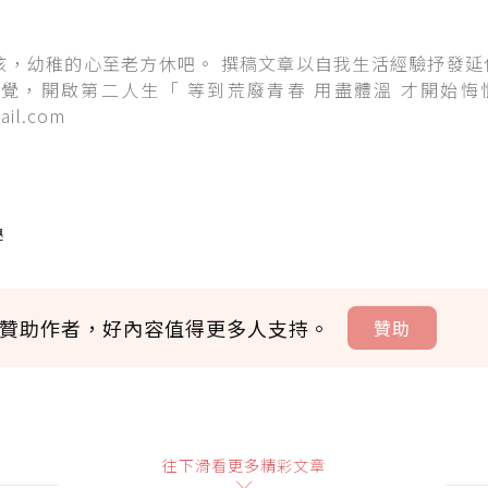
孩，幼稚的心至老方休吧。 撰稿文章以自我生活經驗抒發延
覺，開啟第二人生「 等到荒廢青春 用盡體溫 才開始悔恨」
il.com
學
贊助作者，好內容值得更多人支持。
贊助
贊助說明
往下滑看更多精彩文章