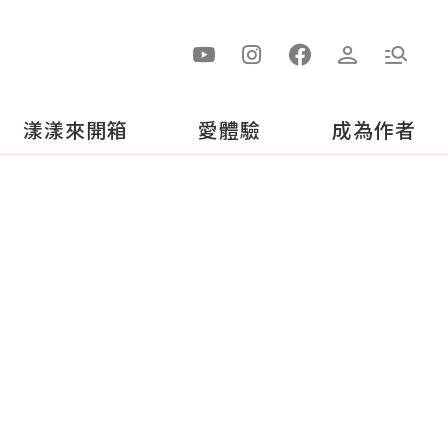
漾漾來開箱
愛體驗
成為作者