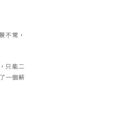
景不常，
，只能二
了一個薪