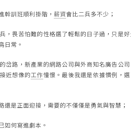
進幹訓班順利掛階，
薪資
會比二兵多不少；
兵，畏苦怕難的性格選了輕鬆的日子過，只是好
鳥日常。
的岔路，新產業的網路公司與外商知名廣告公司
接近想像的
工作
憧憬。最後我還是依據慣例，選
路還是正面迎接，需要的不僅僅是勇氣與智慧；
己如何寫進劇本。