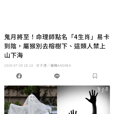
鬼月將至！命理師點名「4生肖」易卡
到陰，屬猴別去榕樹下、這類人禁上
山下海
2026-07-29 18:10
女子漾／編輯ANDREA