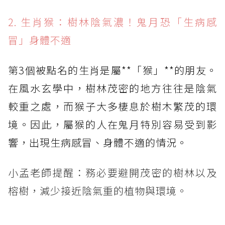
2. 生肖猴：樹林陰氣濃！鬼月恐「生病感
冒」身體不適
第3個被點名的生肖是屬**「猴」**的朋友。
在風水玄學中，樹林茂密的地方往往是陰氣
較重之處，而猴子大多棲息於樹木繁茂的環
境。因此，屬猴的人在鬼月特別容易受到影
響，出現生病感冒、身體不適的情況。
小孟老師提醒：務必要避開茂密的樹林以及
榕樹，減少接近陰氣重的植物與環境。