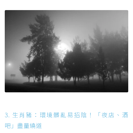
3. 生肖豬：環境髒亂易招陰！「夜店、酒
吧」盡量繞道