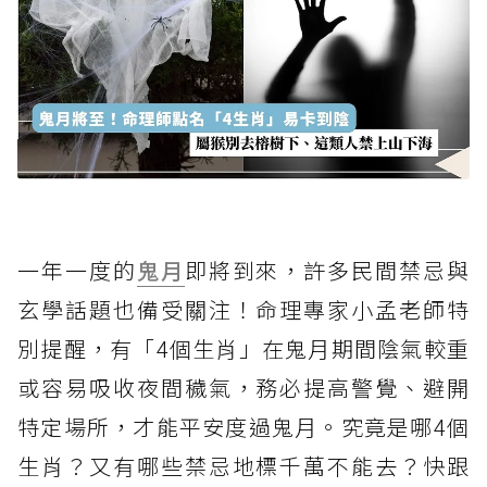
一年一度的
鬼月
即將到來，許多民間禁忌與
玄學話題也備受關注！命理專家小孟老師特
別提醒，有「4個生肖」在鬼月期間陰氣較重
或容易吸收夜間穢氣，務必提高警覺、避開
特定場所，才能平安度過鬼月。究竟是哪4個
生肖？又有哪些禁忌地標千萬不能去？快跟