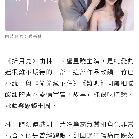
圖片來源：愛奇藝
《折月亮》由林一、盧昱曉主演，是純愛劇
迷很難不期待的一部。這部作品改編自竹已
小說，與《偷偷藏不住》《難哄》同屬細膩
酸甜的青春愛情宇宙，故事同樣很吃暗戀、
救贖與破鏡重圓。
林一飾演傅識則，清冷學霸氣質和角色非常
貼合。他是曾經耀眼、卻因過往傷痛而跌落