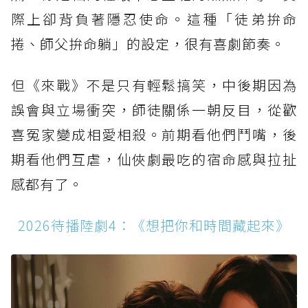
際上卻背負著隱忍使命。這種「徒弟拚命
捲、師父拚命躺」的設定，很有喜劇節奏。
但《來戰》不是只有輕鬆搞笑，中後期因為
誤會與立場衝突，師徒關係一朝反目，從歡
喜冤家變成相愛相殺。前期看他們鬥嘴，後
期看他們互虐，仙俠劇最吃的宿命感與拉扯
感都有了。
2026待播陸劇4：《想把你和時間藏起來》