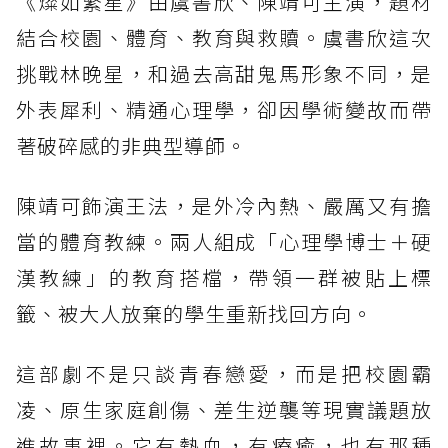
《燦如繁星》由虞書欣、陳靖可主演，題材
結合校園、體育、教育與救贖。虞書欣這次
挑戰林晚星，和過去高甜鬼馬形象不同，是
外表犀利、精通心理學，卻因學術變故而帶
著破碎感的非典型導師。
陳靖可飾演王法，是外冷內熱、嚴厲又有擔
當的體育教練。兩人組成「心理學博士＋硬
漢教練」的教育搭檔，帶領一群被貼上標
籤、被大人放棄的學生重新找回方向。
這部劇不是只談青春戀愛，而是把校園霸
凌、原生家庭創傷、差生逆襲等現實議題放
進故事裡。它有熱血，有療癒，也有那種