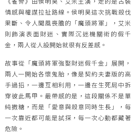
《雀骨》由侯明昊、艾米主演，走的是古裝
情感與權謀拉扯路線。侯明昊這次挑戰殺伐
果斷、令人聞風喪膽的「魔頭將軍」，艾米
則飾演表面財迷、實際沉迷機關術的假千
金，兩人從人設開始就很有反差感。
故事從「魔頭將軍強娶財迷假千金」展開，
兩人一開始各懷鬼胎，像是契約夫妻版的高
手過招，一邊互相利用，一邊在生死局中拆
穿彼此馬甲。最帶感的是，這段關係不是單
純撒糖，而是「愛意與殺意同時生長」，每
一次靠近都可能是試探，每一次心動都藏著
危險。