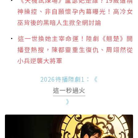
《天機試煉場》盧瑟妃是誰？19歲遭精
神操控、非自願懷孕內幕曝光！高冷女
巫背後的黑暗人生掀全網討論
這一世換她主宰命運！陸劇《翹楚》開
播登熱搜，陳都靈重生復仇、周翊然從
小兵逆襲大將軍
2026待播陸劇1：《
這一秒過火
》