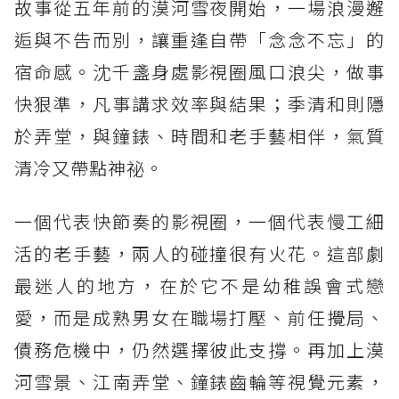
故事從五年前的漠河雪夜開始，一場浪漫邂
逅與不告而別，讓重逢自帶「念念不忘」的
宿命感。沈千盞身處影視圈風口浪尖，做事
快狠準，凡事講求效率與結果；季清和則隱
於弄堂，與鐘錶、時間和老手藝相伴，氣質
清冷又帶點神祕。
一個代表快節奏的影視圈，一個代表慢工細
活的老手藝，兩人的碰撞很有火花。這部劇
最迷人的地方，在於它不是幼稚誤會式戀
愛，而是成熟男女在職場打壓、前任攪局、
債務危機中，仍然選擇彼此支撐。再加上漠
河雪景、江南弄堂、鐘錶齒輪等視覺元素，