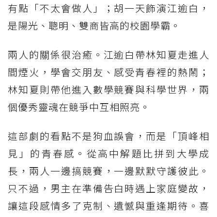
有點「不太會做人」；胡一天飾演江逾白，
是陽光、聰明、雙商皆高的校園學霸。
兩人的關係很治癒。江逾白帶林知夏走進人
間煙火，學會交朋友、感受青春裡的熱鬧；
林知夏則帶他進入數學競賽與科學世界，兩
個優秀靈魂在競爭中互相照亮。
這部劇的看點不是狗血誤會，而是「頂峰相
見」的青春感。從高中解題比拼到大學成
長，兩人一邊搞競賽，一邊默默守護彼此。
只不過，男主在準備告白時遇上家庭變故，
讓這段感情多了克制、遺憾與重逢期待。喜