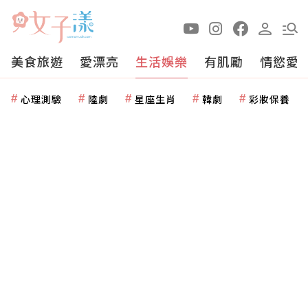
美食旅遊
愛漂亮
生活娛樂
有肌勵
情慾愛
心理測驗
陸劇
星座生肖
韓劇
彩妝保養