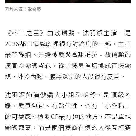
圖片來源：愛奇藝
《不二之臣》由敖瑞鵬、沈羽潔主演，是
2026都市情感劇裡很有討論度的一部，主打
豪門聯姻、先婚後愛與高甜推拉。敖瑞鵬飾
演高冷霸總岑森，從古裝男神切換成西裝霸
總，外冷內熱、腹黑深沉的人設很有反差。
沈羽潔飾演傲嬌大小姐季明舒，是頂級名
媛，愛買包包、有點任性，也有「小作精」
的可愛感。這對CP最有趣的地方，不是單純
霸總寵妻，而是兩個雙商在線的人從互相猜