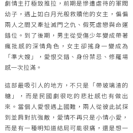
劇情主打極致推拉，前期是慘遭虐待的軍閥
幼子，遇上如白月光般救贖他的女主，偏偏
兩人之間又牽扯滅門之仇、假死虐戀與命運
錯位。到了後期，男主從受傷少年變成帶著
瘋批感的深情角色，女主卻搖身一變成為
「準大嫂」，愛恨交錯、身份禁忌、修羅場
感一次拉滿。
這部最吸引人的地方，不只是「帶玻璃渣的
糖」，而是民國劇很吃的悲壯感也有做出
來。當個人愛恨遇上國難，兩人從彼此試探
到並肩對抗強敵，愛情不再只是小情小愛，
而是有一種明知道結局可能很痛，還是想一