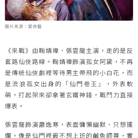
圖片來源：愛奇藝
《來戰》由鞠婧禕、張雲龍主演，走的是反
套路仙俠路線。鞠婧禕飾演孤女阿黛，不再
是傳統仙俠劇裡等待男主帶飛的小白花，而
是流浪孤女出身的「仙門卷王」，外表軟
萌，打起架來卻拿著玄鐵神錘，戰鬥力直接
爆表。
張雲龍飾演蕭逸寒，表面慵懶幽默、只想擺
爛，像是仙門裡最不想上班的鹹魚師尊，實