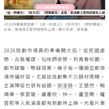
2026待播報款陸劇！《這一秒過火》《折月亮》《燦如繁星》
必追，張凌赫王楚然虐戀先上頭。圖片來源：愛奇藝
2026陸劇市場真的準備開大招！從民國虐
戀、古裝權謀、仙俠師徒戀，到青春校園、
都市甜寵、懸疑探案，幾乎每一種類型都排
滿待播好菜。尤其這批劇集不只題材吸睛，
主演陣容也很有話題，
張凌赫
、王楚然、鞠
婧禕、張雲龍、虞書欣、林一、盧昱曉、羅
雲熙等人氣演員都有新劇待上線，光看片單