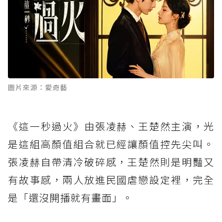
圖片來源：愛奇藝
《這一秒過火》由張凌赫、王楚然主演，光
是這組高顏值組合就已經讓顏值控先尖叫。
張凌赫自帶清冷破碎感，王楚然則是明豔又
有故事感，兩人放進民國虐戀設定裡，完全
是「還沒開播就有畫面」。