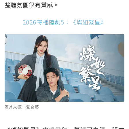
整體氛圍很有質感。
2026待播陸劇5：《燦如繁星》
圖片來源：愛奇藝