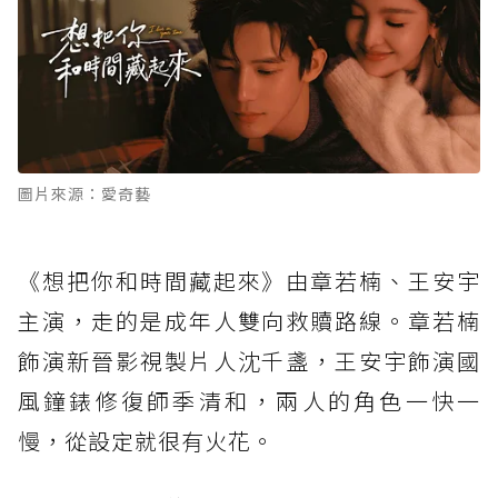
圖片來源：愛奇藝
《想把你和時間藏起來》由章若楠、王安宇
主演，走的是成年人雙向救贖路線。章若楠
飾演新晉影視製片人沈千盞，王安宇飾演國
風鐘錶修復師季清和，兩人的角色一快一
慢，從設定就很有火花。