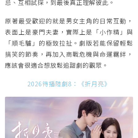
忌、互相試探，到最後真正理解彼此。
原著最受歡迎的就是男女主角的日常互動，
表面上是豪門夫妻，實際上是「小作精」與
「順毛驢」的極致拉扯。劇版若能保留輕鬆
搞笑的節奏，再加入商戰危機與命運羈絆，
應該會很適合想放鬆追甜劇的觀眾。
2026待播陸劇8：《折月亮》