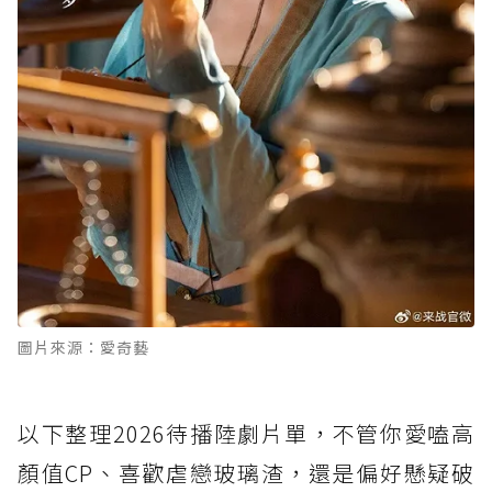
圖片來源：愛奇藝
以下整理2026待播陸劇片單，不管你愛嗑高
顏值CP、喜歡虐戀玻璃渣，還是偏好懸疑破