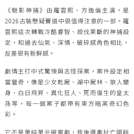
《魅影神捕》由羅雲熙、方逸倫主演，是
2026古裝懸疑賽道中很值得注意的一部。羅
雲熙這次轉戰冷酷睿智、殺伐果斷的神捕設
定，和過去仙氣、深情、破碎感角色相比，
反差很有新鮮感。
劇情主打中式驚悚與志怪探案，案件設定相
當獵奇，像是少女乾屍、湖中屍林、狼人變
身、白日飛昇、異化狂人、死而復生的皇太
孫等，每一個案子都帶有東方暗黑奇幻色
彩。
它不是單純單元破案劇，背後還牽扯亡國餘