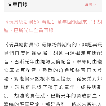
文章目錄
展開
《玩具總動員5》看點1. 童年回憶回來了！胡
《玩具總動員5》看點1. 童年回憶回來了！胡
迪、巴斯光年全員回歸
迪、巴斯光年全員回歸
《玩具總動員5》看點2. 玩具遇上3C科技，平板
角色莉莉板成最大新危機
《玩具總動員5》最讓粉絲期待的，非經典玩
《玩具總動員5》看點3. 科技不是大魔王！導演
具們再度回歸莫屬！胡迪由湯姆漢克斯配
想拍的是改變與共存
音，巴斯光年由提姆艾倫配音，翠絲則由瓊
《玩具總動員5》看點4. 新血加入，聲音記憶延
安庫薩克配音，熟悉的角色和聲音再次登
續
場，對老粉來說根本是回憶殺。從安弟到邦
《玩具總動員5》看點5. 最催淚的從來不是冒
險，而是玩具見證孩子長大
妮，玩具們見證了孩子的童年、成長與離
別。胡迪的責任感、巴斯光年的勇敢熱血、
翠絲的率真堅定，都是系列一路以來最迷人