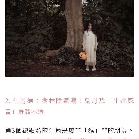
2. 生肖猴：樹林陰氣濃！鬼月恐「生病感
冒」身體不適
第3個被點名的生肖是屬**「猴」**的朋友。