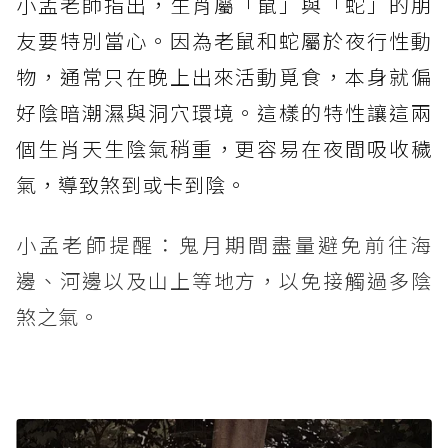
小孟老師指出，生肖屬「鼠」與「蛇」的朋
友要特別當心。因為老鼠和蛇屬於夜行性動
物，通常只在晚上出來活動覓食，本身就偏
好陰暗潮濕與洞穴環境。這樣的特性讓這兩
個生肖天生陰氣稍重，更容易在夜間吸收穢
氣，導致煞到或卡到陰。
小孟老師提醒：鬼月期間盡量避免前往海
邊、河邊以及山上等地方，以免接觸過多陰
煞之氣。