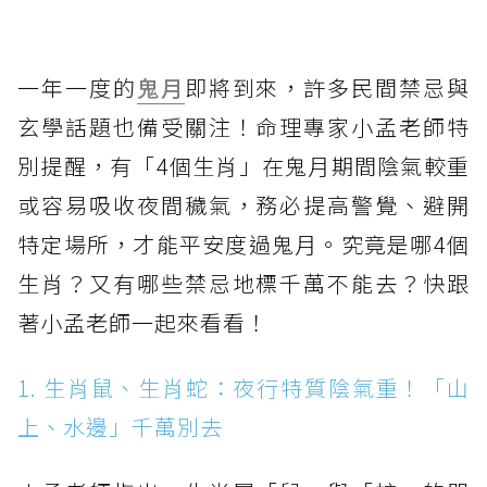
一年一度的
鬼月
即將到來，許多民間禁忌與
玄學話題也備受關注！命理專家小孟老師特
別提醒，有「4個生肖」在鬼月期間陰氣較重
或容易吸收夜間穢氣，務必提高警覺、避開
特定場所，才能平安度過鬼月。究竟是哪4個
生肖？又有哪些禁忌地標千萬不能去？快跟
著小孟老師一起來看看！
1. 生肖鼠、生肖蛇：夜行特質陰氣重！「山
上、水邊」千萬別去