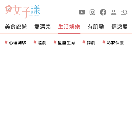
美食旅遊
愛漂亮
生活娛樂
有肌勵
情慾愛
心理測驗
陸劇
星座生肖
韓劇
彩妝保養