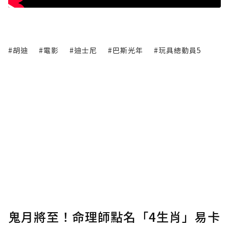
#胡迪
#電影
#迪士尼
#巴斯光年
#玩具總動員5
鬼月將至！命理師點名「4生肖」易卡