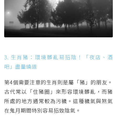
3. 生肖豬：環境髒亂易招陰！「夜店、酒
吧」盡量繞道
第4個需要注意的生肖則是屬「豬」的朋友。
古代常以「住豬圈」來形容環境髒亂，而豬
所處的地方通常較為污穢。這種穢氣與煞氣
在鬼月期間特別容易招致陰氣。