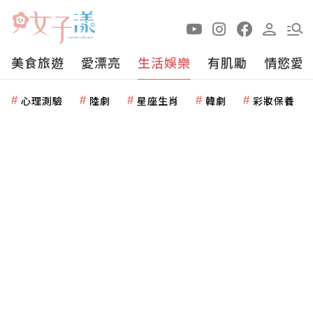
美食旅遊
愛漂亮
生活娛樂
有肌勵
情慾愛
心理測驗
陸劇
星座生肖
韓劇
彩妝保養