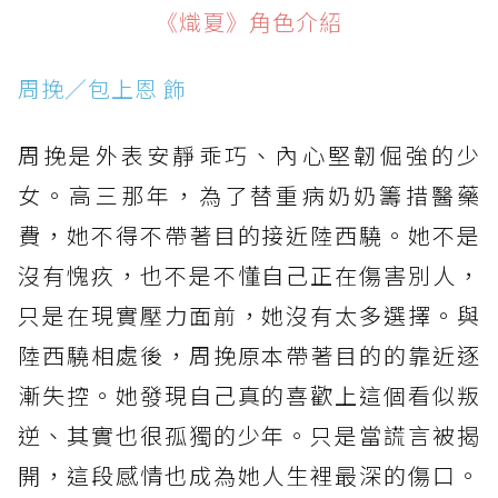
《熾夏》角色介紹
周挽／包上恩 飾
周挽是外表安靜乖巧、內心堅韌倔強的少
女。高三那年，為了替重病奶奶籌措醫藥
費，她不得不帶著目的接近陸西驍。她不是
沒有愧疚，也不是不懂自己正在傷害別人，
只是在現實壓力面前，她沒有太多選擇。與
陸西驍相處後，周挽原本帶著目的的靠近逐
漸失控。她發現自己真的喜歡上這個看似叛
逆、其實也很孤獨的少年。只是當謊言被揭
開，這段感情也成為她人生裡最深的傷口。