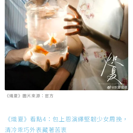
《熾夏》圖片來源：官方
《熾夏》看點4：包上恩演繹堅韌少女周挽，
清冷乖巧外表藏著苦衷