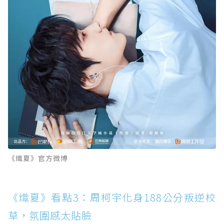
《熾夏》官方微博
《熾夏》看點3：周柯宇化身188公分叛逆校
草，氛圍感太貼臉