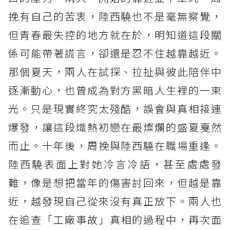
挽有自己的苦衷，陸西驍也不是毫無察覺，
但青春最失控的地方就在於，明知道這段關
係可能帶著謊言，卻還是忍不住越靠越近。
那個夏天，兩人在試探、拉扯與彼此陪伴中
逐漸動心，也曾成為對方黑暗人生裡的一束
光。只是現實終究太殘酷，誤會與真相接連
爆發，讓這段熾熱初戀在最燦爛的盛夏戛然
而止。十年後，周挽與陸西驍在職場重逢。
陸西驍表面上對她冷言冷語，甚至處處發
難，像是想把當年的傷害討回來，但越是靠
近，越發現自己從來沒有真正放下。兩人也
在追查「工廠事故」真相的過程中，再次面