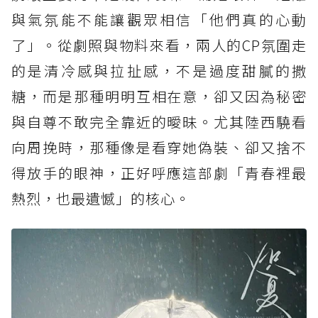
與氣氛能不能讓觀眾相信「他們真的心動
了」。從劇照與物料來看，兩人的CP氛圍走
的是清冷感與拉扯感，不是過度甜膩的撒
糖，而是那種明明互相在意，卻又因為秘密
與自尊不敢完全靠近的曖昧。尤其陸西驍看
向周挽時，那種像是看穿她偽裝、卻又捨不
得放手的眼神，正好呼應這部劇「青春裡最
熱烈，也最遺憾」的核心。