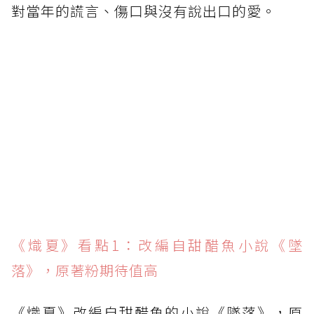
對當年的謊言、傷口與沒有說出口的愛。
《熾夏》看點1：改編自甜醋魚小說《墜
落》，原著粉期待值高
《熾夏》改編自甜醋魚的小說《墜落》，原