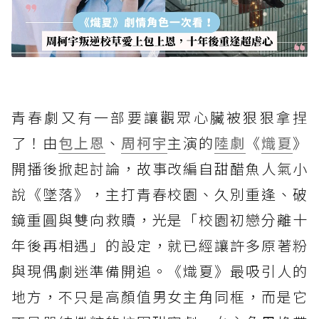
青春劇又有一部要讓觀眾心臟被狠狠拿捏
了！由
包上恩
、
周柯宇
主演的
陸劇
《
熾夏
》
開播後掀起討論，故事改編自甜醋魚人氣小
說《墜落》，主打青春校園、久別重逢、破
鏡重圓與雙向救贖，光是「校園初戀分離十
年後再相遇」的設定，就已經讓許多原著粉
與現偶劇迷準備開追。《熾夏》最吸引人的
地方，不只是高顏值男女主角同框，而是它