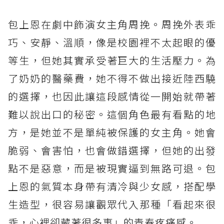
包上恩在劇中飾演女主角周挽。周挽外表乖
巧、安靜、溫順，像是校園裡不太起眼的優
等生，但她其實承受著巨大的生活壓力。為
了奶奶的醫藥費，她不得不做出接近陸西驍
的選擇，也因此讓這段感情從一開始就帶著
難以說出口的秘密。這個角色最有看點的地
方，是她並不是單純被保護的女主角。她會
脆弱、會害怕，也會做錯選擇，但她的出發
點不是惡意，而是被現實逼到無路可退。包
上恩的氣質本身帶有清冷與少女感，搭配學
生造型，很容易讓觀眾代入那種「看起來很
乖，心裡卻藏著很多事」的青春疼痛感。