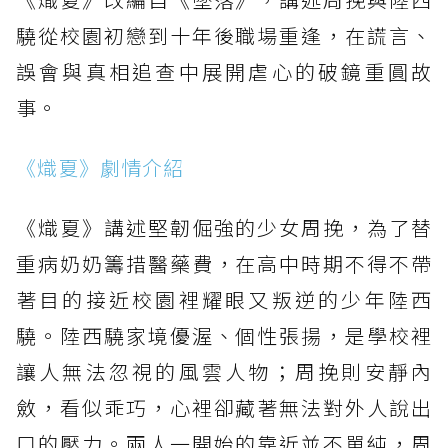
《熾夏》看點2：校園初戀到職場重逢，十年愛
驍從校園初戀到十年後職場重逢，在謊言、
恨拉扯超虐心
誤會與真相追查中展開虐心的破鏡重圓故
《熾夏》看點3：周柯宇化身188公分叛逆校
事。
草，氛圍感太貼臉
《熾夏》看點4：包上恩演繹堅韌少女周挽，清
《熾夏》劇情介紹
冷乖巧外表藏著苦衷
《熾夏》看點5：包上恩、周柯宇CP感成討論焦
《熾夏》講述堅韌倔強的少女周挽，為了替
點
重病奶奶籌措醫藥費，在高中時期不得不帶
《熾夏》看點6：不只是純愛，還有成年後真相
著目的接近校園裡耀眼又叛逆的少年陸西
線
驍。陸西驍家境優渥、個性張揚，是學校裡
《熾夏》角色介紹
讓人無法忽視的風雲人物；周挽則安靜內
《熾夏》角色介紹：其他演員陣容
斂，看似乖巧，心裡卻藏著無法對外人說出
口的壓力。兩人一開始的靠近並不單純，周