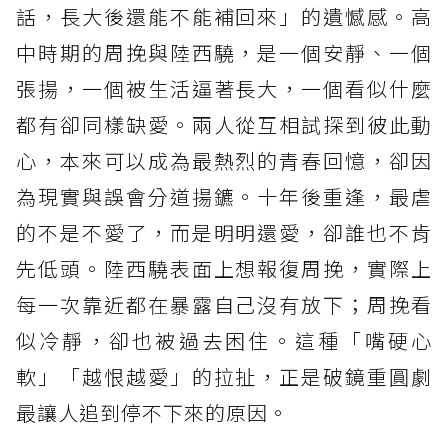
話，長大後還能不能補回來」的遺憾感。高
中時期的周挽與陸西驍，是一個安靜、一個
張揚，一個被生活逼著長大，一個看似什麼
都有卻同樣缺愛。兩人從互相試探到彼此動
心，本來可以成為最熱烈的青春回憶，卻因
為現實與誤會分道揚鑣。十年後重逢，最虐
的不是不愛了，而是明明還愛，卻誰也不肯
先低頭。陸西驍表面上想報復周挽，實際上
每一次靠近都在暴露自己沒有放下；周挽看
似冷靜，卻也被過去困住。這種「嘴硬心
軟」「越恨越愛」的拉扯，正是破鏡重圓劇
最讓人追到停不下來的原因。