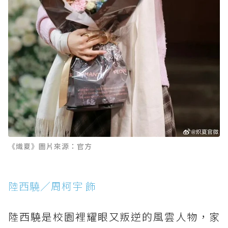
《熾夏》圖片來源：官方
陸西驍／周柯宇 飾
陸西驍是校園裡耀眼又叛逆的風雲人物，家