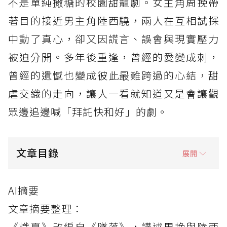
不是單純撒糖的校園甜寵劇。女主角周挽帶
著目的接近男主角陸西驍，兩人在互相試探
中動了真心，卻又因謊言、誤會與現實壓力
被迫分開。多年後重逢，曾經的愛變成刺，
曾經的遺憾也變成彼此最難跨過的心結，甜
虐交織的走向，讓人一看就知道又是會讓觀
眾邊追邊喊「拜託快和好」的劇。
文章目錄
展開
《熾夏》劇情介紹
AI摘要
《熾夏》看點1：改編自甜醋魚小說《墜落》，
文章摘要整理：
原著粉期待值高
《熾夏》改編自《墜落》，講述周挽與陸西