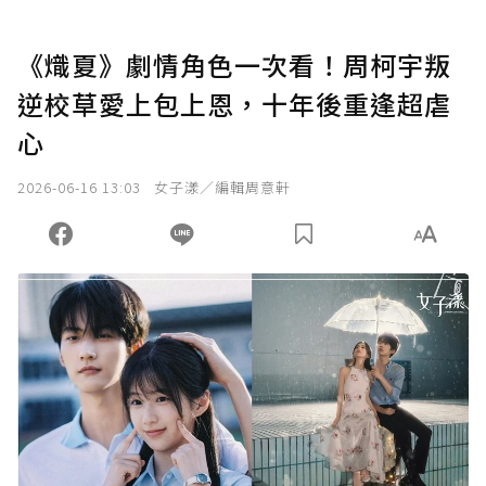
《熾夏》劇情角色一次看！周柯宇叛
逆校草愛上包上恩，十年後重逢超虐
心
2026-06-16 13:03
女子漾／編輯周意軒