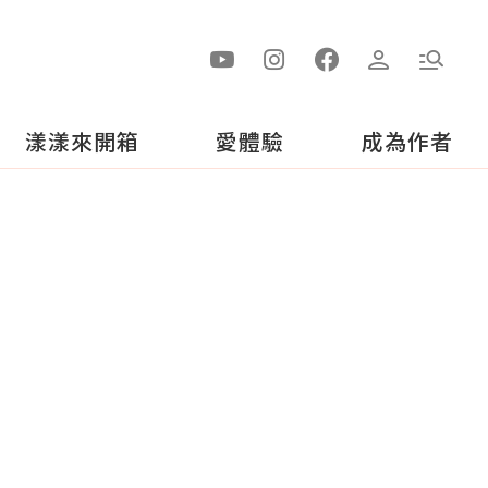
漾漾來開箱
愛體驗
成為作者