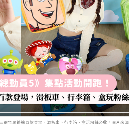
年、三眼怪周邊逾百款登場，滑板車、行李箱、盒玩粉絲必收。圖片來