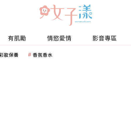
有肌勵
情慾愛情
影音專區
彩妝保養
香氛香水