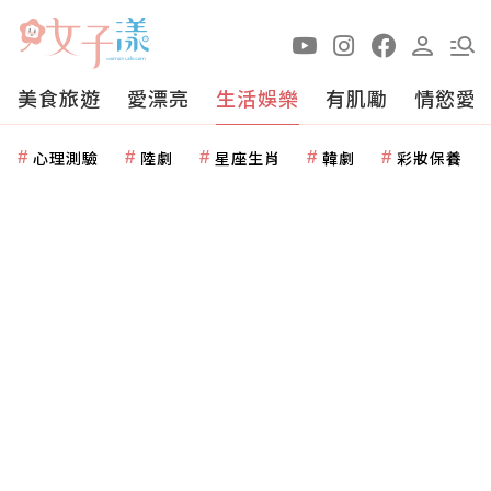
美食旅遊
愛漂亮
生活娛樂
有肌勵
情慾愛
心理測驗
陸劇
星座生肖
韓劇
彩妝保養