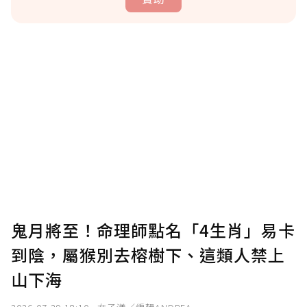
贊助說明
為了鼓勵作者持續創作更好的內容，會員可以
使用「贊助」功能實質回饋給喜愛的作者。可
將您認為適合的點數贈送給作者，一旦使用贊
助點數即不得撤銷，單筆贊助最低點數為30
點，最高點數沒有上限。
U 利點數 1 點 = NTD 1 元。
鬼月將至！命理師點名「4生肖」易卡
到陰，屬猴別去榕樹下、這類人禁上
確認送出
山下海
我已詳閱贊助說明，且同意站方的使用條款。