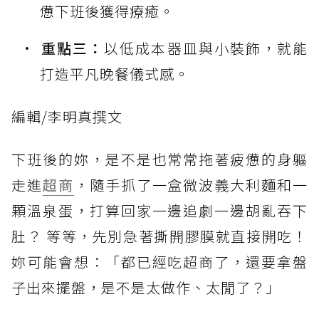
憊下班後獲得療癒。
重點三：
以低成本器皿與小裝飾，就能
打造平凡晚餐儀式感。
編輯/李明真撰文
下班後的妳，是不是也常常拖著疲憊的身軀
走進
超商
，隨手抓了一盒微波義大利麵和一
顆溫泉蛋，打算回家一邊追劇一邊胡亂吞下
肚？ 等等，先別急著撕開膠膜就直接開吃！
妳可能會想：「都已經吃超商了，還要拿盤
子出來擺盤，是不是太做作、太閒了？」