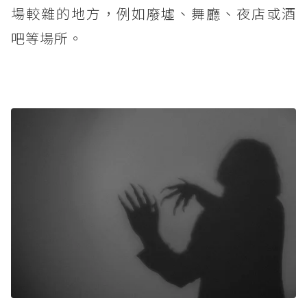
場較雜的地方，例如廢墟、舞廳、夜店或酒
吧等場所。