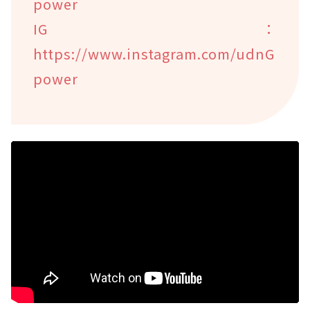
power
IG：
https://www.instagram.com/udnG
power