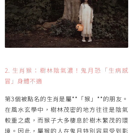
2. 生肖猴：樹林陰氣濃！鬼月恐「生病感
冒」身體不適
第3個被點名的生肖是屬**「猴」**的朋友。
在風水玄學中，樹林茂密的地方往往是陰氣
較重之處，而猴子大多棲息於樹木繁茂的環
境。因此，屬猴的人在鬼月特別容易受到影