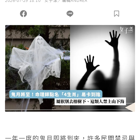
2026-07-29 18:10
女子漾／編輯ANDREA
您當前剩餘 U 利點數：
0
點；前往
購買點數
一年一度的
鬼月
即將到來，許多民間禁忌與