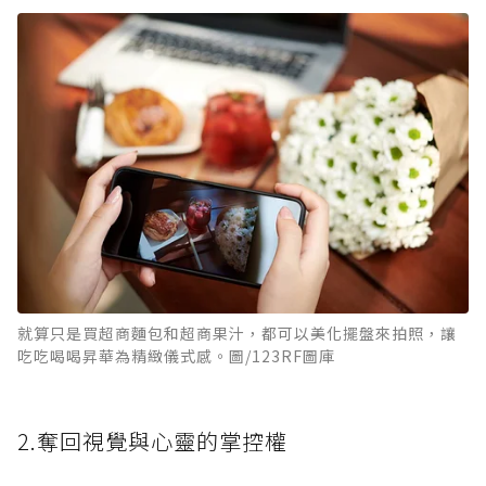
就算只是買超商麵包和超商果汁，都可以美化擺盤來拍照，讓
吃吃喝喝昇華為精緻儀式感。圖/123RF圖庫
2.奪回視覺與心靈的掌控權