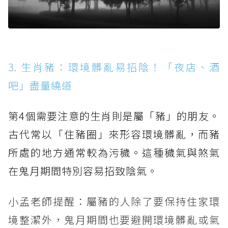
3. 生肖豬：環境髒亂易招陰！「夜店、酒
吧」盡量繞道
第4個需要注意的生肖則是屬「豬」的朋友。
古代常以「住豬圈」來形容環境髒亂，而豬
所處的地方通常較為污穢。這種穢氣與煞氣
在鬼月期間特別容易招致陰氣。
小孟老師提醒：屬豬的人除了要保持住家環
境整潔外，鬼月期間也要避開環境髒亂或氣