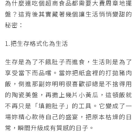
為什麼連吃個超商食品都需要大費周章地擺
盤？這背後其實藏著幾個讓生活悄悄變甜的
秘密：
1.把生存格式化為生活
生存是為了不餓肚子而進食，生活則是為了
享受當下而品嚐。當妳把紙盒裡的打拋豬肉
飯，倒進那副妳明明很喜歡卻總是不捨得用
的陶瓷美盤，再撒上幾片小黃瓜，這頓飯就
不再只是「填飽肚子」的工具。它變成了一
場妳精心款待自己的盛宴，把原本枯燥的日
常，瞬間升級成有質感的日子。