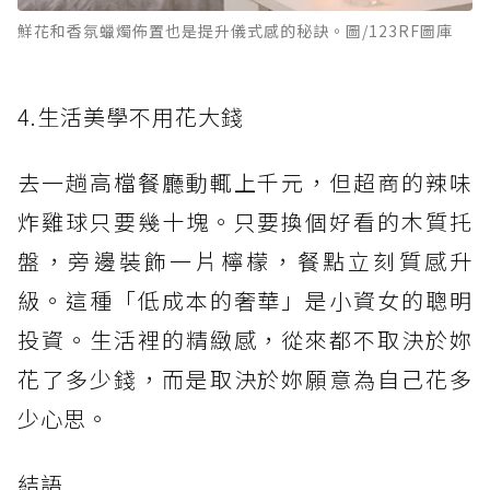
鮮花和香氛蠟燭佈置也是提升儀式感的秘訣。圖/123RF圖庫
4.生活美學不用花大錢
去一趟高檔餐廳動輒上千元，但超商的辣味
炸雞球只要幾十塊。只要換個好看的木質托
盤，旁邊裝飾一片檸檬，餐點立刻質感升
級。這種「低成本的奢華」是小資女的聰明
投資。生活裡的精緻感，從來都不取決於妳
花了多少錢，而是取決於妳願意為自己花多
少心思。
結語