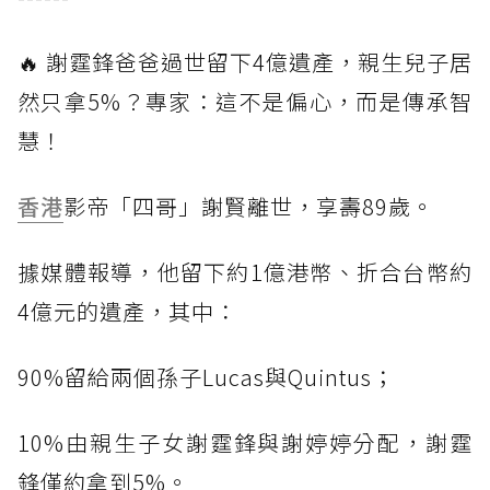
🔥 謝霆鋒爸爸過世留下4億遺產，親生兒子居
然只拿5%？專家：這不是偏心，而是傳承智
慧！
香港
影帝「四哥」謝賢離世，享壽89歲。
據媒體報導，他留下約1億港幣、折合台幣約
4億元的遺產，其中：
90%留給兩個孫子Lucas與Quintus；
10%由親生子女謝霆鋒與謝婷婷分配，謝霆
鋒僅約拿到5%。