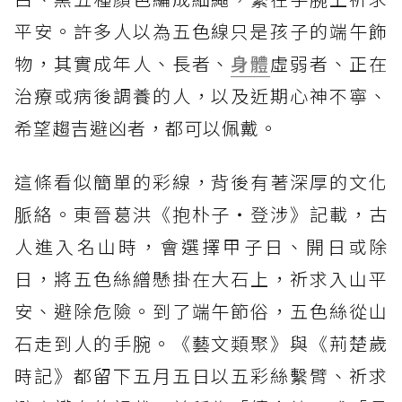
平安。許多人以為五色線只是孩子的端午飾
物，其實成年人、長者、
身體
虛弱者、正在
治療或病後調養的人，以及近期心神不寧、
希望趨吉避凶者，都可以佩戴。
這條看似簡單的彩線，背後有著深厚的文化
脈絡。東晉葛洪《抱朴子・登涉》記載，古
人進入名山時，會選擇甲子日、開日或除
日，將五色絲繒懸掛在大石上，祈求入山平
安、避除危險。到了端午節俗，五色絲從山
石走到人的手腕。《藝文類聚》與《荊楚歲
時記》都留下五月五日以五彩絲繫臂、祈求