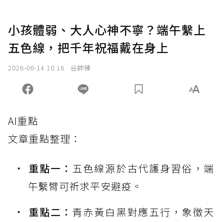
小孩體弱、大人心神不寧？端午繫上
五色線，把千年祝福戴在身上
2026-06-14 10:16
谷帥臻
AI重點
文章重點整理：
重點一：
五色線源於古代護身習俗，端
午繫臂可祈求平安避疫。
重點二：
青赤黃白黑對應五行，象徵天