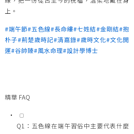
線，把一份從古至今的祝福，溫柔地戴在身
上。
#端午節
#五色線
#長命縷
#七姓結
#金剛結
#抱
朴子
#荊楚歲時記
#清嘉錄
#歲時文化
#文化開
運
#谷帥臻
#風水命理
#設計學博士
精華 FAQ
Q1：五色線在端午習俗中主要代表什麼