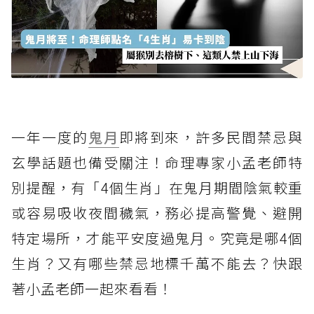
一年一度的
鬼月
即將到來，許多民間禁忌與
玄學話題也備受關注！命理專家小孟老師特
別提醒，有「4個生肖」在鬼月期間陰氣較重
或容易吸收夜間穢氣，務必提高警覺、避開
特定場所，才能平安度過鬼月。究竟是哪4個
生肖？又有哪些禁忌地標千萬不能去？快跟
著小孟老師一起來看看！