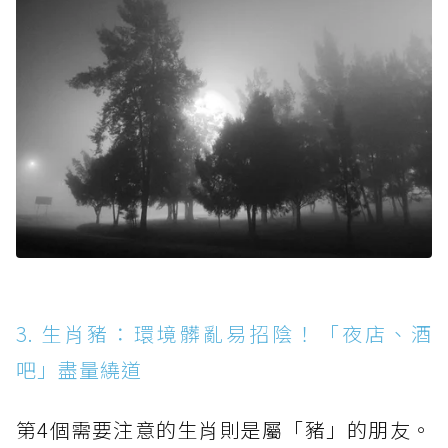
3. 生肖豬：環境髒亂易招陰！「夜店、酒
吧」盡量繞道
第4個需要注意的生肖則是屬「豬」的朋友。