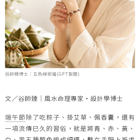
谷帥臻博士：五色線祝福(GPT製圖)
文／谷帥臻｜風水命理專家・設計學博士
端午節
除了吃粽子、掛艾草、佩香囊，還有
一項流傳已久的習俗，就是將青、赤、黃、
白、黑五種顏色編成細繩，繫在手腕上祈求