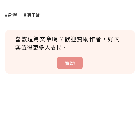
#身體
#端午節
喜歡這篇文章嗎？歡迎贊助作者，好內
容值得更多人支持。
贊助
贊助說明
為了鼓勵作者持續創作更好的內容，會員可以
使用「贊助」功能實質回饋給喜愛的作者。可
將您認為適合的點數贈送給作者，一旦使用贊
助點數即不得撤銷，單筆贊助最低點數為30