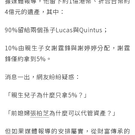
據媒體報導，他留下約1億港幣、折合台幣約
4億元的遺產，其中：
90%留給兩個孫子Lucas與Quintus；
10%由親生子女謝霆鋒與謝婷婷分配，謝霆
鋒僅約拿到5%。
消息一出，網友紛紛疑惑：
「親生兒子為什麼只拿5%？」
「前媳婦
張柏芝
為什麼可以代管資產？」
但如果媒體報導的安排屬實，從財富傳承的