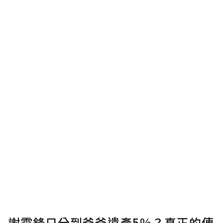
謝霆鋒只分到爸爸遺產5%？真正的傳