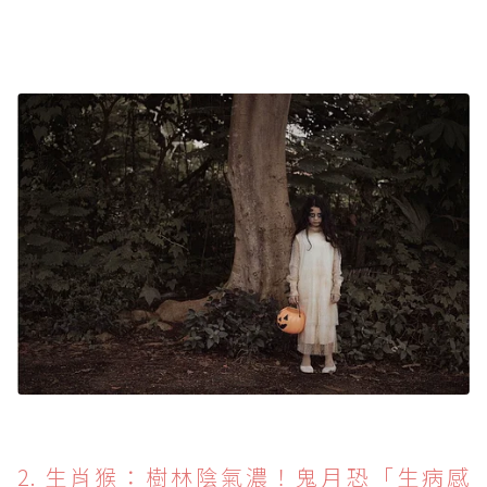
2. 生肖猴：樹林陰氣濃！鬼月恐「生病感