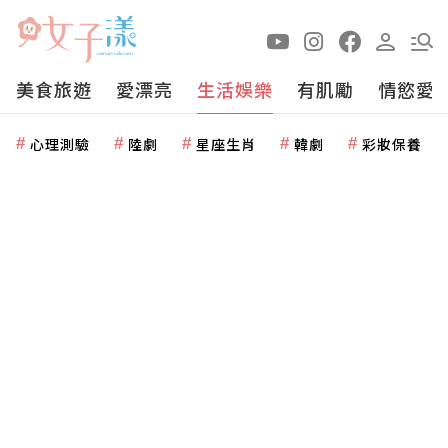
美食旅遊
愛漂亮
生活娛樂
有肌勵
情慾愛
心理測驗
陸劇
星座生肖
韓劇
彩妝保養