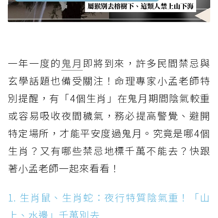
一年一度的
鬼月
即將到來，許多民間禁忌與
玄學話題也備受關注！命理專家小孟老師特
別提醒，有「4個生肖」在鬼月期間陰氣較重
或容易吸收夜間穢氣，務必提高警覺、避開
特定場所，才能平安度過鬼月。究竟是哪4個
生肖？又有哪些禁忌地標千萬不能去？快跟
著小孟老師一起來看看！
1. 生肖鼠、生肖蛇：夜行特質陰氣重！「山
上、水邊」千萬別去