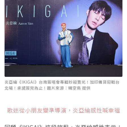
炎亞綸《IKIGAI》台南簽唱會專輯秒殺賣光！加印備貨迎戰台
北場！承諾簽完為止！圖片來源：晴空鳥 提供
歌迷從小朋友變準導演，炎亞綸感性喊幸福