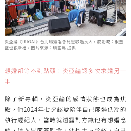
炎亞綸《IKIGAI》台北場簽唱會見證歌迷長大，感動喊：很豐
盛也很幸福。圖片來源：晴空鳥 提供
想婚卻等不到點頭！炎亞綸認多次求婚另一
半
除了新專輯，炎亞綸的感情狀態也成為焦
點，他2024年七夕認愛陪伴自己度過低潮的
執行經紀人，當時就透露對方讓他有想婚念
頭，這次出席簽唱會，他也大方承認，自己