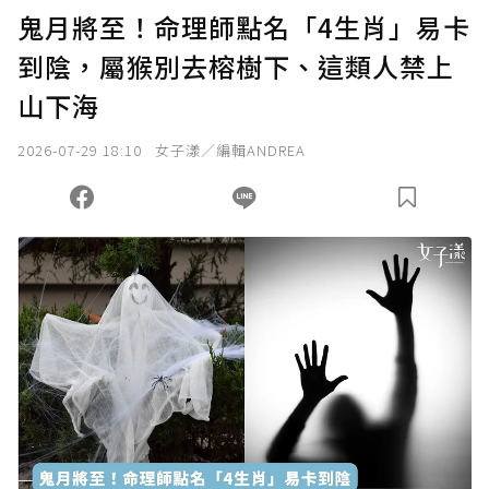
鬼月將至！命理師點名「4生肖」易卡
到陰，屬猴別去榕樹下、這類人禁上
山下海
2026-07-29 18:10
女子漾／編輯ANDREA