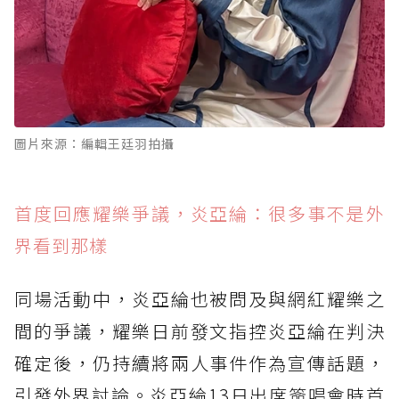
圖片來源：編輯王廷羽拍攝
首度回應耀樂爭議，炎亞綸：很多事不是外
界看到那樣
同場活動中，炎亞綸也被問及與網紅耀樂之
間的爭議，耀樂日前發文指控炎亞綸在判決
確定後，仍持續將兩人事件作為宣傳話題，
引發外界討論。炎亞綸13日出席簽唱會時首