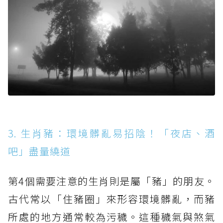
3. 生肖豬：環境髒亂易招陰！「夜店、酒
吧」盡量繞道
第4個需要注意的生肖則是屬「豬」的朋友。
古代常以「住豬圈」來形容環境髒亂，而豬
所處的地方通常較為污穢。這種穢氣與煞氣