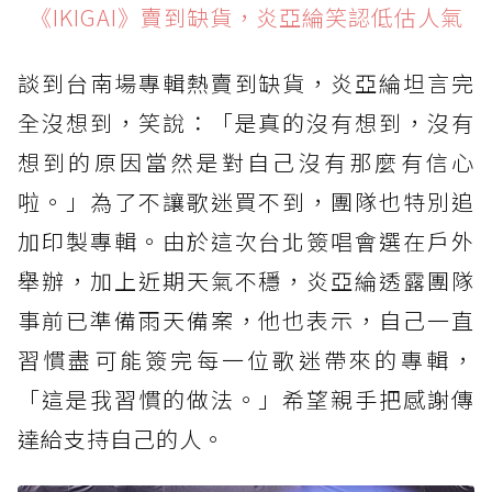
《IKIGAI》賣到缺貨，炎亞綸笑認低估人氣
《IKIGAI》賣到缺貨，炎亞綸笑認低估人氣
歌迷從小朋友變準導演，炎亞綸感性喊幸福
談到台南場專輯熱賣到缺貨，炎亞綸坦言完
想婚卻等不到點頭！炎亞綸認多次求婚另一半
全沒想到，笑說：「是真的沒有想到，沒有
晴空鳥娛樂將簽新人，炎亞綸笑稱是神明牽線
想到的原因當然是對自己沒有那麼有信心
首度回應耀樂爭議，炎亞綸：很多事不是外界看
啦。」為了不讓歌迷買不到，團隊也特別追
到那樣
加印製專輯。由於這次台北簽唱會選在戶外
舉辦，加上近期天氣不穩，炎亞綸透露團隊
事前已準備雨天備案，他也表示，自己一直
習慣盡可能簽完每一位歌迷帶來的專輯，
「這是我習慣的做法。」希望親手把感謝傳
達給支持自己的人。