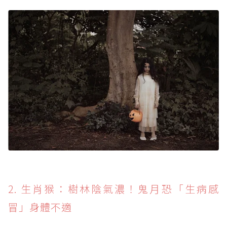
2. 生肖猴：樹林陰氣濃！鬼月恐「生病感
冒」身體不適