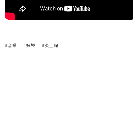
#音樂
#娛樂
#炎亞綸