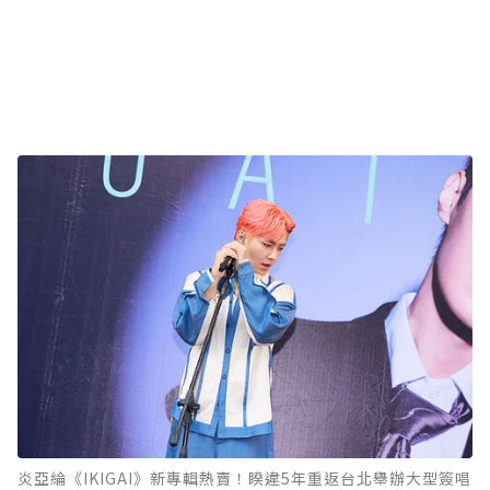
炎亞綸《IKIGAI》新專輯熱賣！睽違5年重返台北舉辦大型簽唱