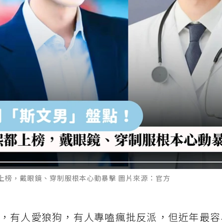
上榜，戴眼鏡、穿制服根本心動暴擊 圖片來源：官方
，有人愛狼狗，有人專嗑瘋批反派，但近年最容