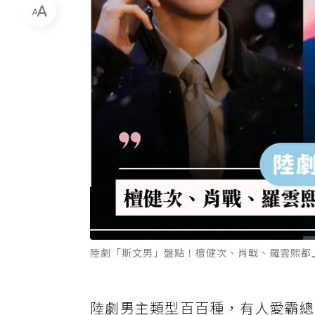
陸劇「斯文男」盤點！檀健次、肖戰、羅雲熙都
陸劇男主類型百百種，有人愛霸總