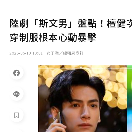
陸劇「斯文男」盤點！檀健
穿制服根本心動暴擊
2026-06-13 19:01
女子漾／編輯周意軒