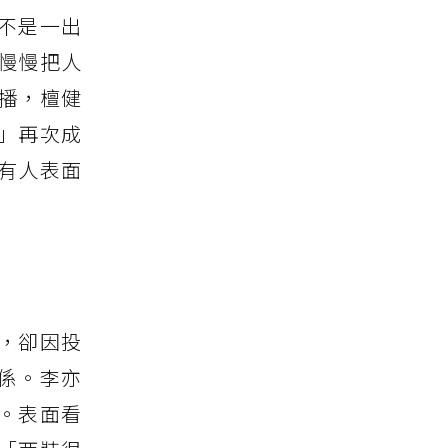
不是一出
慢慢把人
開播，檀健
」再次成
有人表面
，卻因投
係。李亦
。表面看