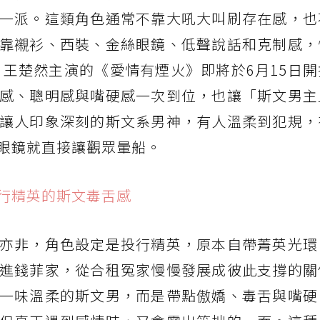
一派。這類角色通常不靠大吼大叫刷存在感，也
靠襯衫、西裝、金絲眼鏡、低聲說話和克制感，
、王楚然主演的《愛情有煙火》即將於6月15日
感、聰明感與嘴硬感一次到位，也讓「斯文男主
讓人印象深刻的斯文系男神，有人溫柔到犯規，
眼鏡就直接讓觀眾暈船。
行精英的斯文毒舌感
亦非，角色設定是投行精英，原本自帶菁英光環
進錢菲家，從合租冤家慢慢發展成彼此支撐的關
一味溫柔的斯文男，而是帶點傲嬌、毒舌與嘴硬