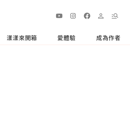
漾漾來開箱
愛體驗
成為作者