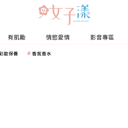
有肌勵
情慾愛情
影音專區
彩妝保養
香氛香水