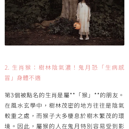
2. 生肖猴：樹林陰氣濃！鬼月恐「生病感
冒」身體不適
第3個被點名的生肖是屬**「猴」**的朋友。
在風水玄學中，樹林茂密的地方往往是陰氣
較重之處，而猴子大多棲息於樹木繁茂的環
境。因此，屬猴的人在鬼月特別容易受到影