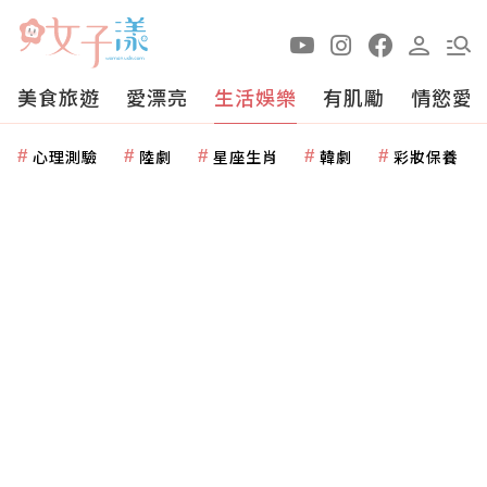
美食旅遊
愛漂亮
生活娛樂
有肌勵
情慾愛
心理測驗
陸劇
星座生肖
韓劇
彩妝保養