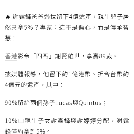
🔥 謝霆鋒爸爸過世留下4億遺產，親生兒子居
然只拿5%？專家：這不是偏心，而是傳承智
慧！
香港
影帝「四哥」謝賢離世，享壽89歲。
據媒體報導，他留下約1億港幣、折合台幣約
4億元的遺產，其中：
90%留給兩個孫子Lucas與Quintus；
10%由親生子女謝霆鋒與謝婷婷分配，謝霆
鋒僅約拿到5%。