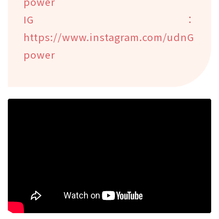
power
IG：
https://www.instagram.com/udnG
power