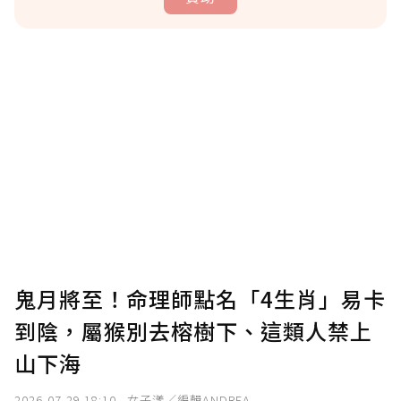
贊助說明
為了鼓勵作者持續創作更好的內容，會員可以
使用「贊助」功能實質回饋給喜愛的作者。可
將您認為適合的點數贈送給作者，一旦使用贊
助點數即不得撤銷，單筆贊助最低點數為30
點，最高點數沒有上限。
U 利點數 1 點 = NTD 1 元。
鬼月將至！命理師點名「4生肖」易卡
到陰，屬猴別去榕樹下、這類人禁上
確認送出
山下海
我已詳閱贊助說明，且同意站方的使用條款。
2026-07-29 18:10
女子漾／編輯ANDREA