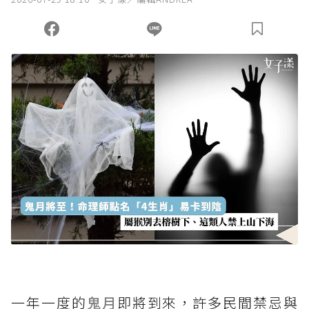
您當前剩餘 U 利點數：
0
點；前往
購買點數
一年一度的
鬼月
即將到來，許多民間禁忌與