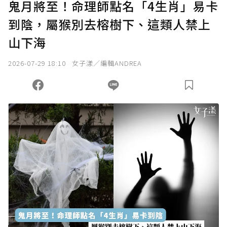
鬼月將至！命理師點名「4生肖」易卡
到陰，屬猴別去榕樹下、這類人禁上
確認送出
山下海
我已詳閱贊助說明，且同意站方的使用條款。
2026-07-29 18:10
女子漾／編輯ANDREA
您當前剩餘 U 利點數：
0
點；前往
購買點數