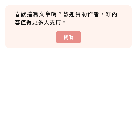
喜歡這篇文章嗎？歡迎贊助作者，好內
容值得更多人支持。
贊助
贊助說明
為了鼓勵作者持續創作更好的內容，會員可以
使用「贊助」功能實質回饋給喜愛的作者。可
將您認為適合的點數贈送給作者，一旦使用贊
助點數即不得撤銷，單筆贊助最低點數為30
點，最高點數沒有上限。
U 利點數 1 點 = NTD 1 元。