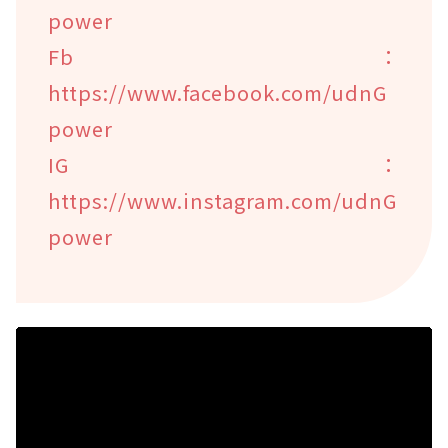
power
Fb：
https://www.facebook.com/udnG
power
IG：
https://www.instagram.com/udnG
power