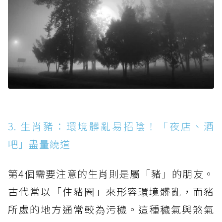
3. 生肖豬：環境髒亂易招陰！「夜店、酒
吧」盡量繞道
第4個需要注意的生肖則是屬「豬」的朋友。
古代常以「住豬圈」來形容環境髒亂，而豬
所處的地方通常較為污穢。這種穢氣與煞氣