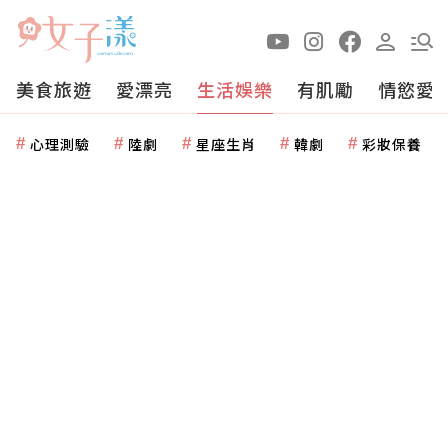
美食旅遊
愛漂亮
生活娛樂
有肌勵
情慾愛
心理測驗
陸劇
星座生肖
韓劇
彩妝保養