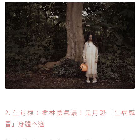
2. 生肖猴：樹林陰氣濃！鬼月恐「生病感
冒」身體不適