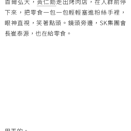
首爾弘大，
黃仁勳
走出烤肉店，在人群前停
下來，把零食一包一包輕輕塞進粉絲手裡，
眼神直視，笑著點頭。鏡頭旁邊，SK集團會
長崔泰源，也在給零食。
用丟的。