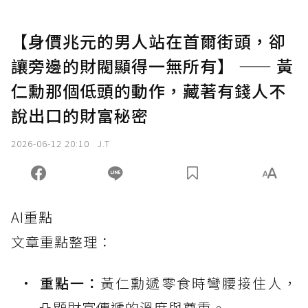
【身價兆元的男人站在首爾街頭，卻
讓旁邊的財閥顯得一無所有】 —— 黃
仁勳那個低頭的動作，藏著有錢人不
說出口的財富秘密
2026-06-12 20:10
J.T
AI重點
文章重點整理：
重點一：
黃仁勳遞零食時彎腰接住人，
凸顯財富傳遞的溫度與尊重。