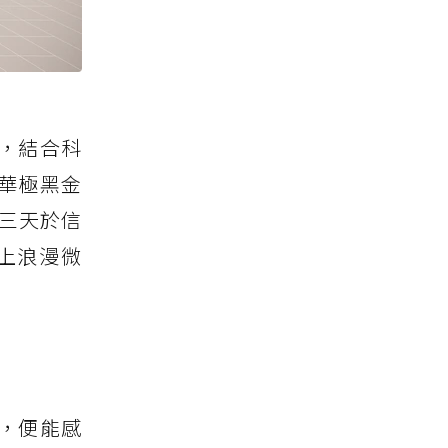
」，結合科
華極黑金
時三天於信
上浪漫微
，便能感