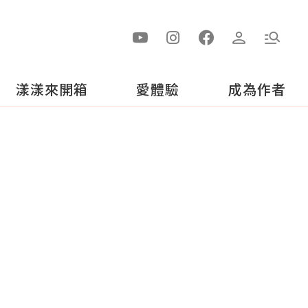
漾漾來開箱
愛體驗
成為作者