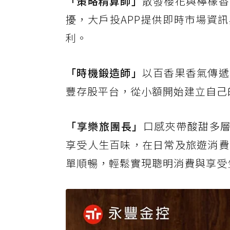
「策略精算師」
散發櫻花與檸檬香
擾，大戶投APP提供即時市場資
利。
「時機鍛造師」
以百香果香氣傳遞
豐存股平台，從小額開始建立自己
「享樂旅團長」
口感夾帶酸甜多層
享受人生百味，在日常及旅遊消費
單順暢，輕鬆實現聰明消費與享受