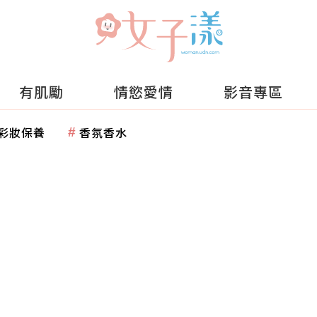
有肌勵
情慾愛情
影音專區
彩妝保養
香氛香水