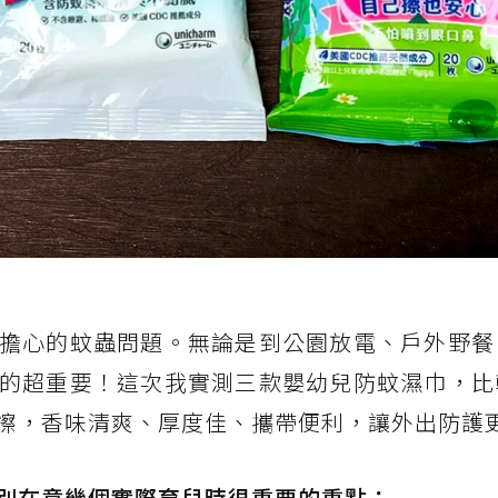
擔心的蚊蟲問題。無論是到公園放電、戶外野餐
的超重要！這次我實測三款嬰幼兒防蚊濕巾，比
擦，香味清爽、厚度佳、攜帶便利，讓外出防護
別在意幾個實際育兒時很重要的重點：