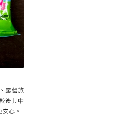
、露營旅
較後其中
更安心。