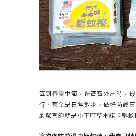
每到
春夏
季節，帶寶寶外出時，最
行，甚至是日常散步，做好防護真
最驚喜的就是小不叮草本諾卡驅蚊
這次做防蚊濕巾比較時，我自己特