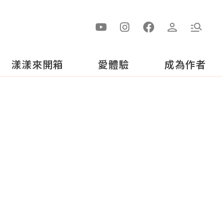
漾漾來開箱
愛體驗
成為作者