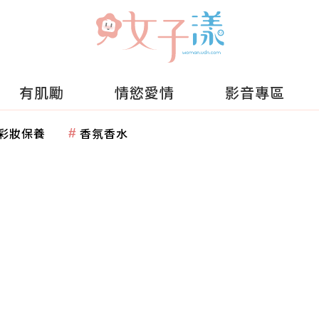
有肌勵
情慾愛情
影音專區
彩妝保養
香氛香水