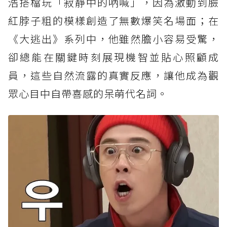
浩搭檔玩「寂靜中的吶喊」，因為激動到臉
紅脖子粗的模樣創造了無數爆笑名場面；在
《大逃出》系列中，他雖然膽小容易受驚，
卻總能在關鍵時刻展現機智並貼心照顧成
員，這些自然流露的真實反應，讓他成為觀
眾心目中自帶喜感的呆萌代名詞。