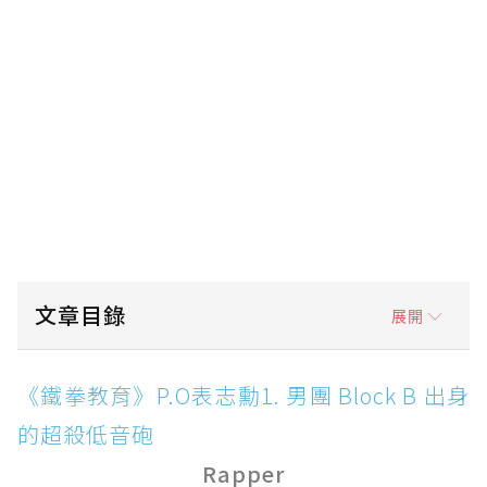
文章目錄
展開
《鐵拳教育》P.O表志勳1. 男團 Block B 出身
《鐵拳教育》P.O表志勳1. 男團 Block B 出身
的超殺低音砲 Rapper
的超殺低音砲
《鐵拳教育》P.O表志勳2. 綜藝感爆棚！《新西
Rapper
遊記》、《大逃出》呆萌形象深植人心