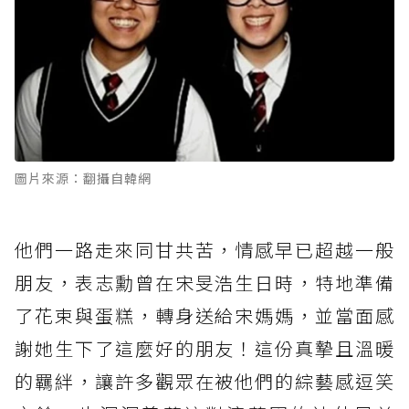
圖片來源：翻攝自韓網
他們一路走來同甘共苦，情感早已超越一般
朋友，表志勳曾在宋旻浩生日時，特地準備
了花束與蛋糕，轉身送給宋媽媽，並當面感
謝她生下了這麼好的朋友！這份真摯且溫暖
的羈絆，讓許多觀眾在被他們的綜藝感逗笑