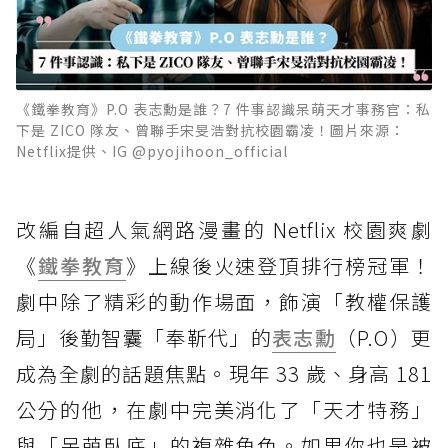
《鐵拳教育》P.O 表志勳是誰？7 件事認識呆萌天才事務官：私
下是 ZICO 隊友、曾聯手宋旻浩對抗校園霸凌！圖片來源：
Netflix提供、IG @pyojihoon_official
改編自超人氣網路漫畫的 Netflix 校園爽劇
《
鐵拳教育
》上線後火速登頂排行榜冠軍！
劇中除了精彩的動作場面，飾演「教權保護
局」後勤智囊「奉靳代」的
表志勳
（P.O）更
成為全劇的話題焦點。現年 33 歲、身高 181
公分的他，在劇中完美消化了「天才特務」
與「呆萌臥底」的複雜角色。如果你也是被