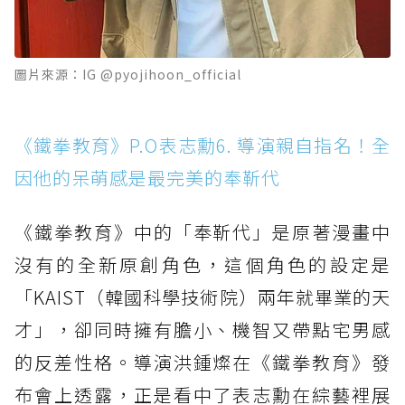
圖片來源：IG @pyojihoon_official
《鐵拳教育》P.O表志勳6. 導演親自指名！全
因他的呆萌感是最完美的奉靳代
《鐵拳教育》中的「奉靳代」是原著漫畫中
沒有的全新原創角色，這個角色的設定是
「KAIST（韓國科學技術院）兩年就畢業的天
才」，卻同時擁有膽小、機智又帶點宅男感
的反差性格。導演洪鍾燦在《鐵拳教育》發
布會上透露，正是看中了表志勳在綜藝裡展