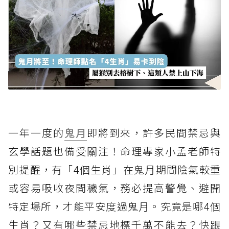
一年一度的
鬼月
即將到來，許多民間禁忌與
玄學話題也備受關注！命理專家小孟老師特
別提醒，有「4個生肖」在鬼月期間陰氣較重
或容易吸收夜間穢氣，務必提高警覺、避開
特定場所，才能平安度過鬼月。究竟是哪4個
生肖？又有哪些禁忌地標千萬不能去？快跟