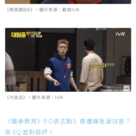
《新西遊記6》。圖片來源：截自tvN
《大逃出》。圖片來源：tvN
《鐵拳教育》P.O表志勳3. 曾遭痛批演技差？
高 EQ 面對惡評！