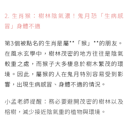
2. 生肖猴：樹林陰氣濃！鬼月恐「生病感
冒」身體不適
第3個被點名的生肖是屬**「猴」**的朋友。
在風水玄學中，樹林茂密的地方往往是陰氣
較重之處，而猴子大多棲息於樹木繁茂的環
境。因此，屬猴的人在鬼月特別容易受到影
響，出現生病感冒、身體不適的情況。
小孟老師提醒：務必要避開茂密的樹林以及
榕樹，減少接近陰氣重的植物與環境。