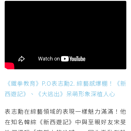
《鐵拳教育》P.O表志勳2. 綜藝感爆棚！《新
西遊記》、《大逃出》呆萌形象深植人心
表志勳在綜藝領域的表現一樣魅力滿滿！他
在知名韓綜《新西遊記》中與至親好友宋旻