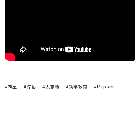
#韓星
#綜藝
#表志勳
#鐵拳教育
#Rapper