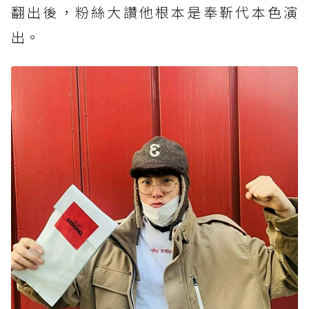
翻出後，粉絲大讚他根本是奉靳代本色演
出。