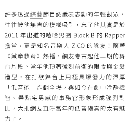
《鐵拳教育》P.O表志勳3. 曾遭痛批演技差？高
許多透過
綜藝
節目認識表志勳的年輕觀眾，
EQ 面對惡評！
往往被他無害的模樣吸引，忘了他其實是於
《鐵拳教育》P.O表志勳4. 15年神仙友誼！與宋
旻浩情同兄弟
2011 年出道的嘻哈男團 Block B 的 Rapper
擔當，更是知名音樂人 ZICO 的隊友！隨著
《鐵拳教育》P.O表志勳5. 戲裡戲外都正義！高
中曾與宋旻浩聯手反校園霸凌
《鐵拳教育》熱播，網友考古起他早期的舞
《鐵拳教育》P.O表志勳6. 導演親自指名！全因
台片段。當年他頂著強烈前衛的眼妝與金髮
他的呆萌感是最完美的奉靳代
造型，在打歌舞台上用極具爆發力的渾厚
《鐵拳教育》P.O表志勳7. 收放自如的演技！成
「低音砲」炸翻全場，與如今在劇中冷靜機
功用實力撕掉綜藝標籤
智、帶點宅男感的事務官形象形成強烈對
比，大批網友直呼當年的低音砲真的太有魅
力了。