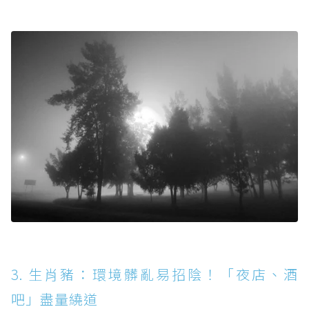
3. 生肖豬：環境髒亂易招陰！「夜店、酒
吧」盡量繞道