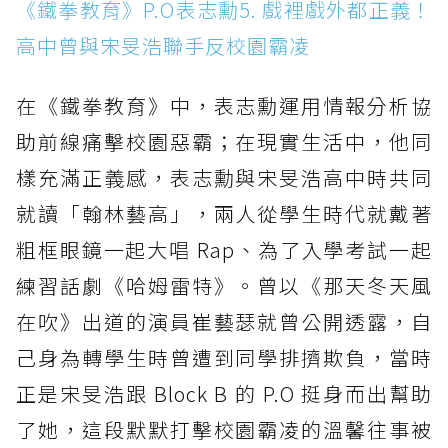
《鐵拳教育》P.O表志勳5. 戲裡戲外都正義！
高中曾與宋旻浩聯手反校園霸凌
在《鐵拳教育》中，表志勳運用情報分析協
助前線痛擊校園惡霸；在現實生活中，他同
樣充滿正義感，表志勳與宋旻浩高中時共同
就讀「翰林藝高」，兩人從學生時代就戴著
粗框眼鏡一起大唱 Rap、為了入學考試一起
練習話劇《哈姆雷特》。曾以《那天冬天風
在吹》出道的演員崔藝瑟就曾公開透露，自
己身為轉學生時曾遭到同學排擠欺負，當時
正是宋旻浩跟 Block B 的 P.O 挺身而出幫助
了她，這段默默打擊校園霸凌的溫馨往事被