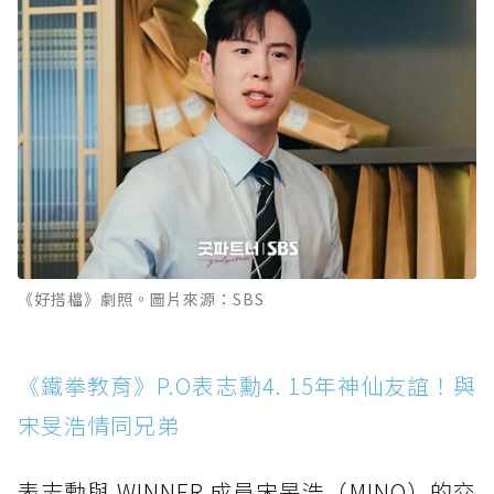
《好搭檔》劇照。圖片來源：SBS
《鐵拳教育》P.O表志勳4. 15年神仙友誼！與
宋旻浩情同兄弟
表志勳與 WINNER 成員宋旻浩（MINO）的交