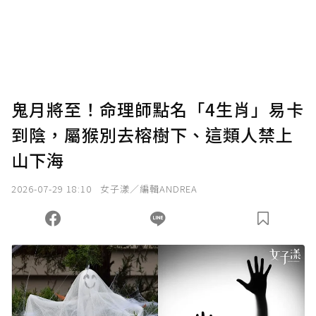
鬼月將至！命理師點名「4生肖」易卡
到陰，屬猴別去榕樹下、這類人禁上
山下海
2026-07-29 18:10
女子漾／編輯ANDREA