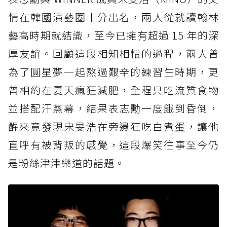
情在韓國演藝圈十分出名，兩人從就讀翰林
藝高時期就結識，至今已擁有超過 15 年的深
厚友誼。回顧這段相知相惜的過程，兩人曾
為了圓星夢一起熬過艱辛的練習生時期，更
曾相約在夏天瘋狂減肥，全程只吃流質食物
並搭配汗蒸幕，結果表志勳一度餓到昏倒，
醒來竟發現宋旻浩在旁邊狂吃白煮蛋，讓他
直呼有被背叛的感覺，這段爆笑往事至今仍
是粉絲津津樂道的話題。