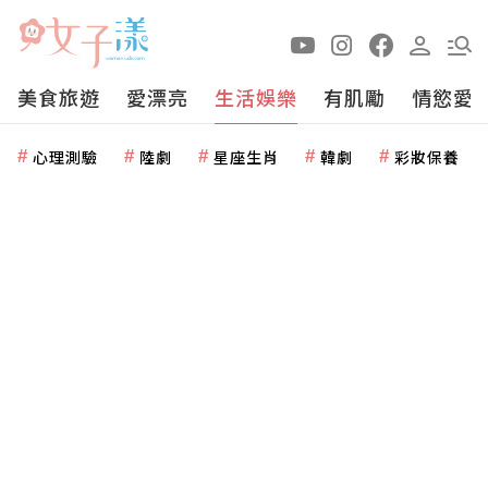
美食旅遊
愛漂亮
生活娛樂
有肌勵
情慾愛
心理測驗
陸劇
星座生肖
韓劇
彩妝保養