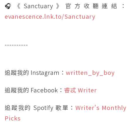
🎧《Sanctuary》官方收聽連結：
evanescence.lnk.to/Sanctuary
----------
追蹤我的 Instagram：
written_by_boy
追蹤我的 Facebook：
睿忒 Writer
追蹤我的 Spotify 歌單：
Writer's Monthly
Picks