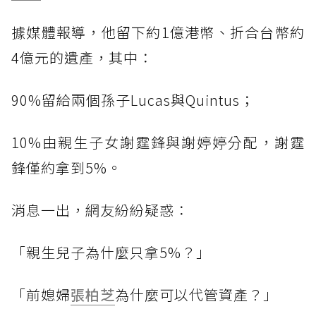
據媒體報導，他留下約1億港幣、折合台幣約
4億元的遺產，其中：
90%留給兩個孫子Lucas與Quintus；
10%由親生子女謝霆鋒與謝婷婷分配，謝霆
鋒僅約拿到5%。
消息一出，網友紛紛疑惑：
「親生兒子為什麼只拿5%？」
「前媳婦
張柏芝
為什麼可以代管資產？」