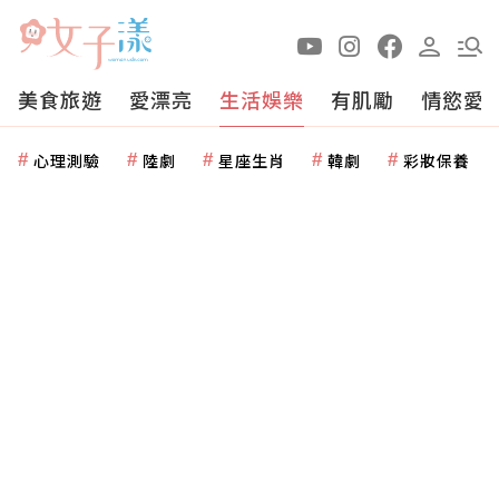
美食旅遊
愛漂亮
生活娛樂
有肌勵
情慾愛
心理測驗
陸劇
星座生肖
韓劇
彩妝保養