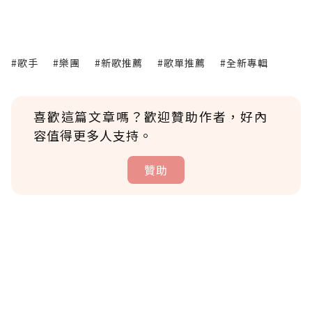
#歌手
#樂團
#新歌推薦
#歌單推薦
#全新專輯
喜歡這篇文章嗎？歡迎贊助作者，好內
容值得更多人支持。
贊助
贊助說明
為了鼓勵作者持續創作更好的內容，會員可以
使用「贊助」功能實質回饋給喜愛的作者。可