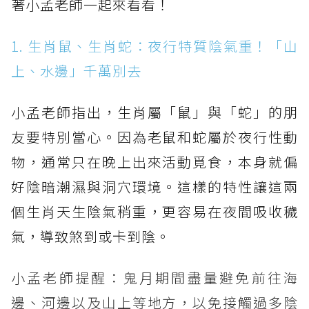
著小孟老師一起來看看！
1. 生肖鼠、生肖蛇：夜行特質陰氣重！「山
上、水邊」千萬別去
小孟老師指出，生肖屬「鼠」與「蛇」的朋
友要特別當心。因為老鼠和蛇屬於夜行性動
物，通常只在晚上出來活動覓食，本身就偏
好陰暗潮濕與洞穴環境。這樣的特性讓這兩
個生肖天生陰氣稍重，更容易在夜間吸收穢
氣，導致煞到或卡到陰。
小孟老師提醒：鬼月期間盡量避免前往海
邊、河邊以及山上等地方，以免接觸過多陰