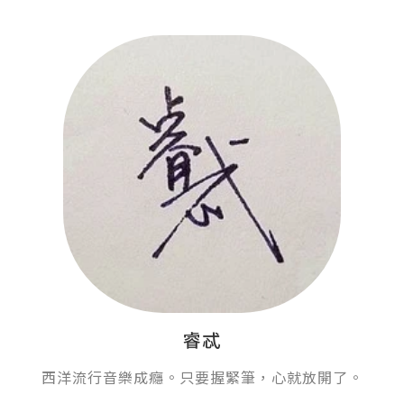
睿忒
西洋流行音樂成癮。只要握緊筆，心就放開了。