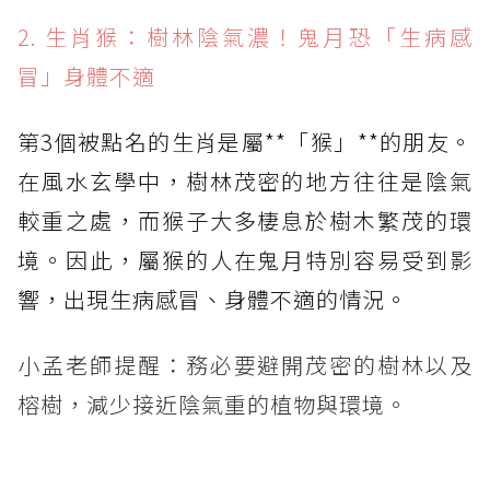
2. 生肖猴：樹林陰氣濃！鬼月恐「生病感
冒」身體不適
第3個被點名的生肖是屬**「猴」**的朋友。
在風水玄學中，樹林茂密的地方往往是陰氣
較重之處，而猴子大多棲息於樹木繁茂的環
境。因此，屬猴的人在鬼月特別容易受到影
響，出現生病感冒、身體不適的情況。
小孟老師提醒：務必要避開茂密的樹林以及
榕樹，減少接近陰氣重的植物與環境。