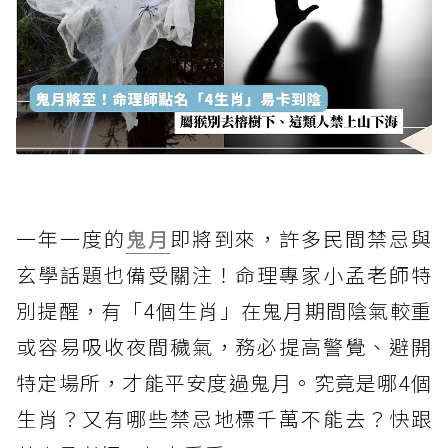
一年一度的
鬼月
即將到來，許多民間禁忌與
玄學話題也備受關注！命理專家小孟老師特
別提醒，有「4個生肖」在鬼月期間陰氣較重
或容易吸收夜間穢氣，務必提高警覺、避開
特定場所，才能平安度過鬼月。究竟是哪4個
生肖？又有哪些禁忌地標千萬不能去？快跟