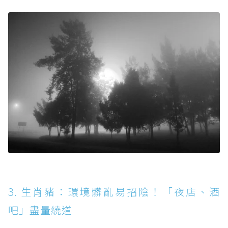
3. 生肖豬：環境髒亂易招陰！「夜店、酒
吧」盡量繞道