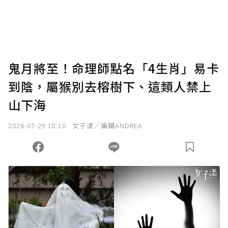
將您認為適合的點數贈送給作者，一旦使用贊
助點數即不得撤銷，單筆贊助最低點數為30
點，最高點數沒有上限。
U 利點數 1 點 = NTD 1 元。
鬼月將至！命理師點名「4生肖」易卡
到陰，屬猴別去榕樹下、這類人禁上
確認送出
山下海
我已詳閱贊助說明，且同意站方的使用條款。
2026-07-29 18:10
女子漾／編輯ANDREA
您當前剩餘 U 利點數：
0
點；前往
購買點數