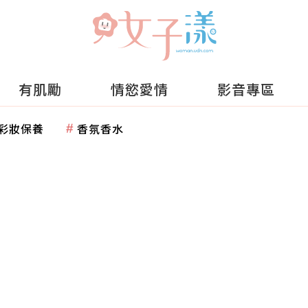
有肌勵
情慾愛情
影音專區
彩妝保養
香氛香水