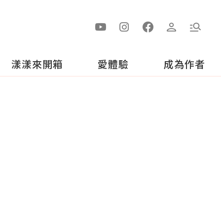
漾漾來開箱
愛體驗
成為作者