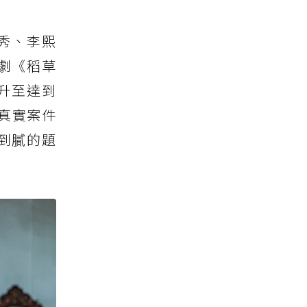
秀、李熙
劇《稻草
飆升至達到
真實案件
到膩的題