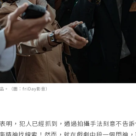
。（圖：friDay影音）
表明，犯人已經抓到，通過拍攝手法刻意不告訴
柯南精神找線索！然而，就在戲劇中段一個閃神，