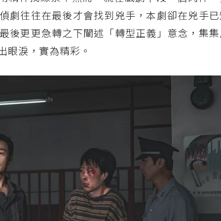
偵劇往往在最後才會找到兇手，本劇卻在兇手已
最後更更急轉之下闡述「轉型正義」意念，集集
出眼淚，實為精彩。