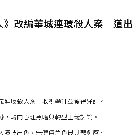
人》改編華城連環殺人案 道出
城連環殺人案，收視攀升並獲得好評。
發，轉向心理黑暗與轉型正義討論。
人演技出色，宋健僖角色最具悲劇感。