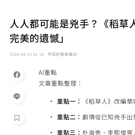
人人都可能是兇手？《稻草
完美的遺憾」
2026-06-10 01:16
芮塔的看劇筆記
AI重點
文章重點整理：
重點一：
《稻草人》改編華
重點二：
劇情從已知兇手出
重點三：
朴海秀、李熙俊等