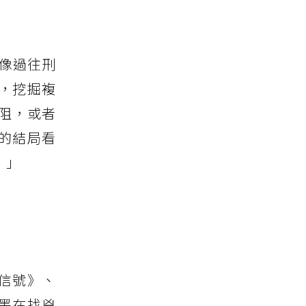
不像過往刑
，挖掘複
阻，或者
的結局看
！」
信號》、
墨在找兇