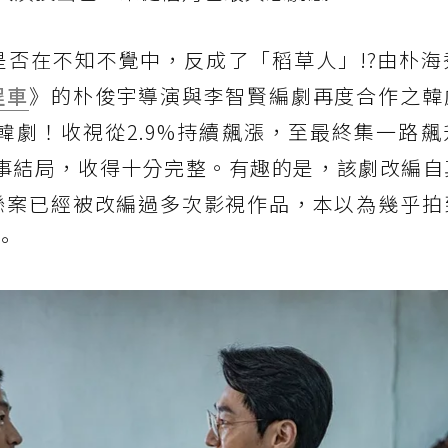
否在不知不覺中，反成了「稻草人」!?由朴海
程車
》的朴俊宇導演與李智賢編劇再度合作之韓
馬韓劇！收視從2.9%持續飆漲，至最終集一路
事結局，收得十分完整。有趣的是，該劇改編自
懸案已經被改編過多次影視作品，本以為幾乎拍
。