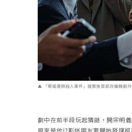
▲ 「華城連鎖殺人事件」破案後首部改編韓劇作品
劇中在前半段玩起猜謎，開宗明義
原來是他!?影迷朋友更開始發揮