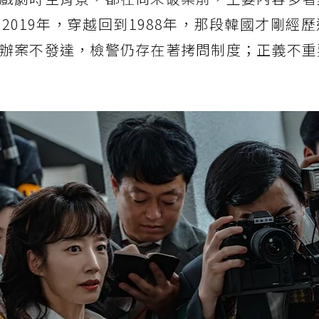
019年，穿越回到1988年，那段韓國才剛經
辦案不發達，檢警仍存在著拷問制度；正義不重