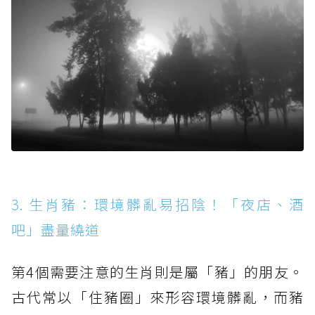
3. 生肖豬：環境髒亂易招陰！「夜店、酒
吧」盡量繞道
第4個需要注意的生肖則是屬「豬」的朋友。
古代常以「住豬圈」來形容環境髒亂，而豬