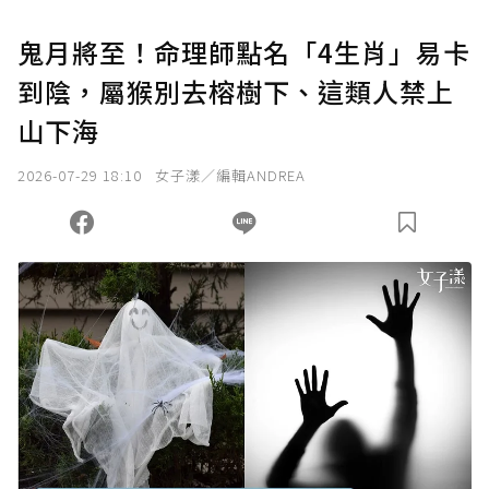
U 利點數 1 點 = NTD 1 元。
鬼月將至！命理師點名「4生肖」易卡
到陰，屬猴別去榕樹下、這類人禁上
確認送出
山下海
我已詳閱贊助說明，且同意站方的使用條款。
2026-07-29 18:10
女子漾／編輯ANDREA
您當前剩餘 U 利點數：
0
點；前往
購買點數