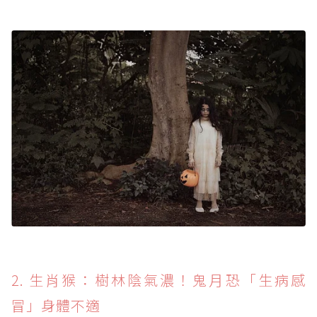
2. 生肖猴：樹林陰氣濃！鬼月恐「生病感
冒」身體不適