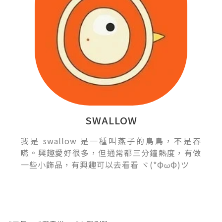
SWALLOW
我是 swallow 是一種叫燕子的鳥鳥，不是吞
嚥。興趣愛好很多，但通常都三分鐘熱度，有做
一些小飾品，有興趣可以去看看 ヾ(*ΦωΦ)ツ