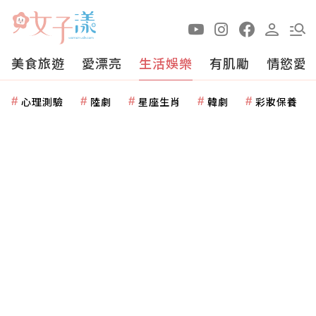
美食旅遊
愛漂亮
生活娛樂
有肌勵
情慾愛
心理測驗
陸劇
星座生肖
韓劇
彩妝保養