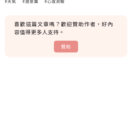
#天氣
#潛意識
#心理測驗
喜歡這篇文章嗎？歡迎贊助作者，好內
容值得更多人支持。
贊助
贊助說明
為了鼓勵作者持續創作更好的內容，會員可以
使用「贊助」功能實質回饋給喜愛的作者。可
將您認為適合的點數贈送給作者，一旦使用贊
助點數即不得撤銷，單筆贊助最低點數為30
點，最高點數沒有上限。