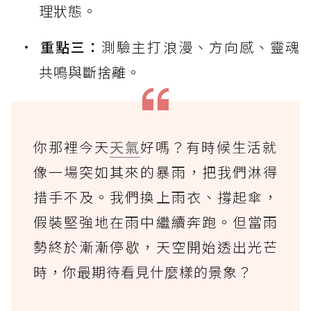
理狀態。
重點三：
測驗主打浪漫、方向感、靈魂
共鳴與斷捨離。
你那裡今天
天氣
好嗎？有時候生活就
像一場突如其來的暴雨，把我們淋得
措手不及。我們換上雨衣、撐起傘，
假裝堅強地在雨中繼續奔跑。但當雨
勢終於漸漸停歇，天空開始透出光芒
時，你最期待看見什麼樣的景象？