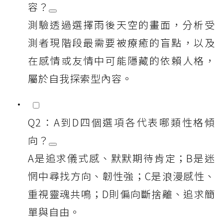
容？
測驗透過選擇雨後天空的畫面，分析受
測者現階段最需要被療癒的盲點，以及
在感情或友情中可能隱藏的依賴人格，
屬於自我探索型內容。
Q2：A到D四個選項各代表哪類性格傾
向？
A是追求儀式感、默默期待肯定；B是迷
惘中尋找方向、韌性強；C是浪漫感性、
重視靈魂共鳴；D則偏向斷捨離、追求簡
單與自由。