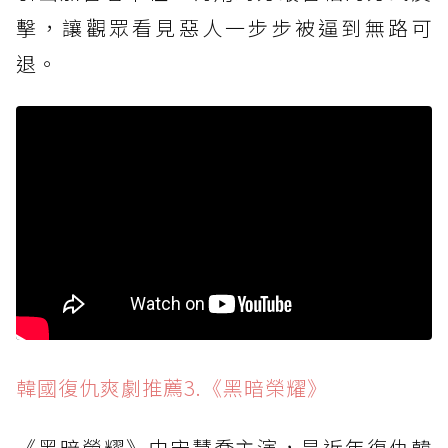
擊，讓觀眾看見惡人一步步被逼到無路可
退。
韓國復仇爽劇推薦3.《黑暗榮耀》
《黑暗榮耀》由宋慧喬主演，是近年復仇韓