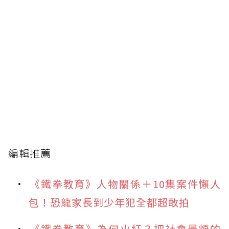
編輯推薦
《鐵拳教育》人物關係＋10集案件懶人
包！恐龍家長到少年犯全都超敢拍
《鐵拳教育》為何火紅？把社會最煩的