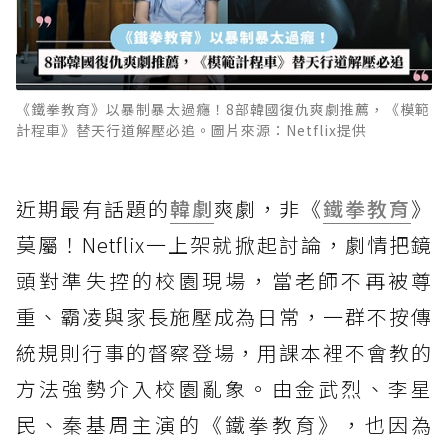
《鐵拳教育》以暴制暴太過癮！8部韓國復仇爽劇推薦，《模範
計程車》替天行道解壓必追。圖片來源：Netflix提供
近期最有話題的
韓劇
爽劇，非《
鐵拳教育
》
莫屬！Netflix一上架就掀起討論，劇情把鏡
頭對準失控的校園現場，當老師不再被尊
重、霸凌與家長施壓成為日常，一群不按傳
統規則行事的督察登場，用課本裡不會教的
方法強勢介入校園亂象。由金武烈、李星
民、秦基周主演的《鐵拳教育》，也因為