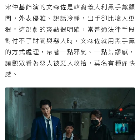
宋仲基飾演的文森佐是韓裔義大利黑手黨顧
問，外表優雅、說話冷靜，出手卻比壞人更
狠。這部劇的爽點很明確，當普通法律手段
對付不了財閥與惡人時，文森佐就用黑手黨
的方式處理，帶著一點邪氣、一點荒謬感，
讓觀眾看著惡人被惡人收拾，莫名有種痛快
感。