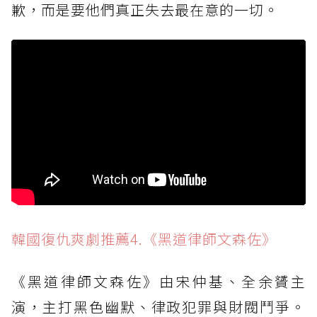
歉，而是要他們真正失去最在意的一切。
韓國復仇爽劇推薦4.《黑道律師文森佐》
《黑道律師文森佐》由宋仲基、全余贇主
演，主打黑色幽默、律政犯罪與財閥鬥爭。