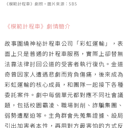
《模範計程車》劇照。圖片來源：SBS
《模範計程車》劇情簡介
故事圍繞神祕計程車公司「彩虹運輸」，表
面上只是普通的計程車服務，實際上卻替無
法靠法律討回公道的受害者執行復仇。金道
奇曾因家人遭遇悲劇而背負傷痛，後來成為
彩虹運輸的核心成員，和團隊一起接下各種
委託案件。劇中每個單元都對應不同社會議
題，包括校園霸凌、職場剝削、詐騙集團、
弱勢遭壓迫等。主角群會先蒐集證據、設局
引出加害者本性，再用對方最害怕的方式反