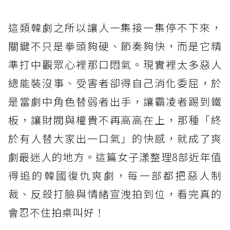
這類韓劇之所以讓人一集接一集停不下來，
關鍵不只是拳頭夠硬、節奏夠快，而是它精
準打中觀眾心裡那口悶氣。現實裡太多惡人
總能裝沒事、受害者卻得自己消化委屈，於
是當劇中角色替弱者出手，讓霸凌者踢到鐵
板，讓財閥與權貴不再高高在上，那種「終
於有人替大家出一口氣」的快感，就成了爽
劇最迷人的地方。這篇女子漾整理8部近年值
得追的韓國復仇爽劇，每一部都把惡人制
裁、反殺打臉與情緒宣洩拍到位，看完真的
會忍不住拍桌叫好！