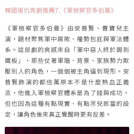
韓國復仇爽劇推薦7.《軍檢察官多伯曼》
《軍檢察官多伯曼》由安普賢、曹寶兒主
演，題材聚焦軍中腐敗、權勢包庇與軍法體
系。這部劇的爽感來自「軍中惡人終於踢到
鐵板」，那些仗著軍階、背景、家族勢力欺
壓別人的角色，一個個被主角逼到現形。安
普賢飾演的都倍萬原本不是什麼熱血正義
派，他進入軍檢察官體系是為了錢與成功，
但也因為這種有點現實、有點吊兒郎當的設
定，讓角色後來真正覺醒時更有反差。