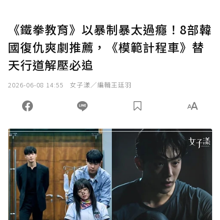
《鐵拳教育》以暴制暴太過癮！8部韓
國復仇爽劇推薦，《模範計程車》替
天行道解壓必追
2026-06-08 14:55
女子漾／編輯王廷羽