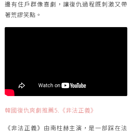
邊有住戶群像喜劇，讓復仇過程既刺激又帶
著荒謬笑點。
韓國復仇爽劇推薦5.《非法正義》
《非法正義》由南柱赫主演，是一部踩在法