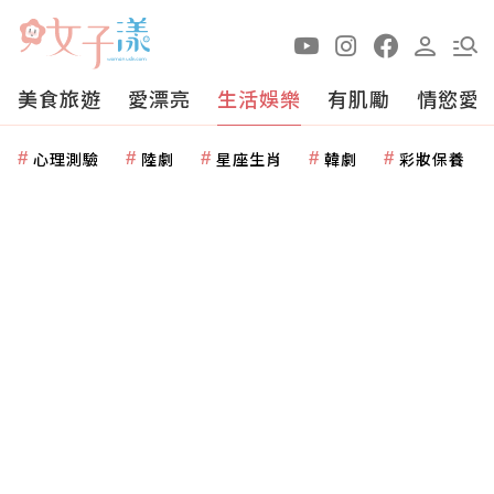
美食旅遊
愛漂亮
生活娛樂
有肌勵
情慾愛
心理測驗
陸劇
星座生肖
韓劇
彩妝保養