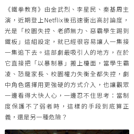
《鐵拳教育》由金武烈、李星民、秦基周主
韓國復仇爽劇推薦3.《黑暗榮耀》
演，近期登上Netflix後迅速衝出高討論度，
韓國復仇爽劇推薦4.《黑道律師文森佐》
光是「校園失控、老師無力、惡霸學生踢到
韓國復仇爽劇推薦5.《非法正義》
鐵板」這組設定，就已經很容易讓人一集接
韓國復仇爽劇推薦6.《Moving異能》
一集追下去。這部劇最吸引人的地方，在於
韓國復仇爽劇推薦7.《軍檢察官多伯曼》
它直接把「以暴制暴」搬上檯面，當學生霸
韓國復仇爽劇推薦8.《流氓讀書會》
凌、恐龍家長、校園權力失衡全都失控，劇
中角色選擇用更強硬的方式介入，也讓觀眾
一邊看得大快人心，一邊忍不住思考：當制
度保護不了弱者時，這樣的手段到底算正
義，還是另一種危險？