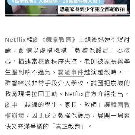
Netflix
韓劇《
鐵拳教育
》上線後迅速引爆討
論，劇情以虛構機構「教權保護局」為核
心，描述當校園秩序失控、老師被家長與學
生壓到喘不過氣、
霸凌事件
越演越烈時，一
群督察以非常手段介入學校，試圖把崩壞的
教育現場拉回正軌。Netflix官方介紹指出，
劇中「越線的學生、家長、教師」讓
韓國教
權崩壞
，因此成立教權保護局，展開一場爽
快又充滿爭議的「真正教育」。