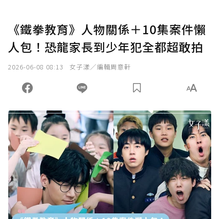
《鐵拳教育》人物關係＋10集案件懶
人包！恐龍家長到少年犯全都超敢拍
2026-06-08 08:13
女子漾／編輯周意軒