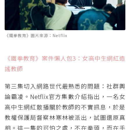
《鐵拳教育》圖片來源：Netflix
《鐵拳教育》案件懶人包3：女高中生網紅造
謠教師
第三集切入網路世代最熟悉的問題：社群輿
論霸凌。Netflix官方集數介紹指出，一名女
高中生網紅散播關於教師的不實訊息，於是
教權保護局督察林寒林被派出，試圖還原真
相。這一集的可怕之處，不在拳頭，而在手