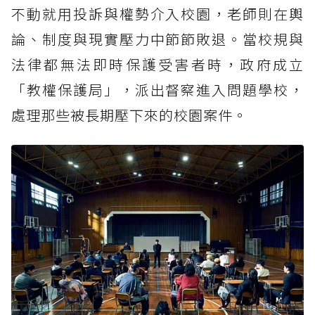
不動就用投訴與權勢介入校園，老師則在輿
《鐵拳教育》人物關係3：林寒林，前特種部隊
論、制度與現實壓力中節節敗退。當校規與
出身的行動派督察
法律都無法即時保護受害者時，政府成立
《鐵拳教育》人物關係4：奉根大，影集版原創
角色、教權保護局大腦
「教權保護局」，派出督察進入問題學校，
《鐵拳教育》人物關係5：黃基泰與趙圭哲，讓
處理那些被長期壓下來的校園案件。
教權保護局陷入危機的反方力量
《鐵拳教育》案件懶人包1：政治世家惡霸學生
霸凌案
《鐵拳教育》案件懶人包2：校園幫派占領學校
《鐵拳教育》案件懶人包3：女高中生網紅造謠
教師
《鐵拳教育》案件懶人包4：名門高中教師遭學
生毆打