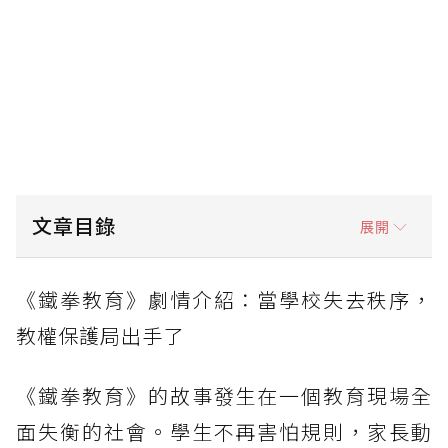
文章目錄
展開
《鐵拳教育》劇情介紹：當學校失去秩序，教權
《鐵拳教育》劇情介紹：當學校失去秩序，
保護局出手了
教權保護局出手了
《鐵拳教育》人物關係1：羅華振，教權保護局
最狠督察
《鐵拳教育》的故事發生在一個教育現場全
《鐵拳教育》人物關係2：崔強錫，創立教權保
面失衡的社會。學生不再害怕規則，家長動
護局的教育部長