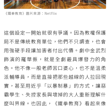
《鐵拳教育》案件懶人包5：小學老師被民怨與
投訴逼到極限
《鐵拳教育》圖片來源：Netflix
《鐵拳教育》案件懶人包6：自認凌駕法律之上
的四名少年犯
這個設定一開始就很有爭議。因為教權保護
《鐵拳教育》案件懶人包7：學生賭博成癮與臥
底調查
局不是傳統教育單位，他們不只調查，也會
《鐵拳教育》案件懶人包8：醫科預校生倒下，
用強硬手段讓加害者付出代價。劇中金武烈
違法提神藥物牽出黑幕
飾演的羅華振，就是全劇最具爆發力的角
《鐵拳教育》案件懶人包9：假朋友剝削受害
色。他不像一般老師苦口婆心，也不是溫柔
者，林寒林臥底潛入
派輔導員，而是直接把那些越線的人拉回現
《鐵拳教育》案件懶人包10：學生組織陰謀曝
實，甚至用近乎「以暴制暴」的方式，讓惡
光，教權保護局被逼到牆角
霸學生、失控家長與壞掉的大人重新理解什
麼叫界線。也因此，《鐵拳教育》看起來像