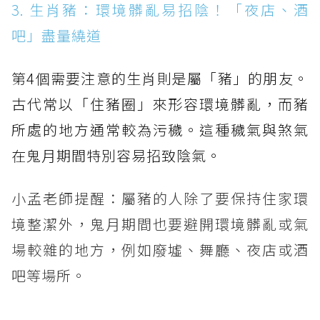
3. 生肖豬：環境髒亂易招陰！「夜店、酒
吧」盡量繞道
第4個需要注意的生肖則是屬「豬」的朋友。
古代常以「住豬圈」來形容環境髒亂，而豬
所處的地方通常較為污穢。這種穢氣與煞氣
在鬼月期間特別容易招致陰氣。
小孟老師提醒：屬豬的人除了要保持住家環
境整潔外，鬼月期間也要避開環境髒亂或氣
場較雜的地方，例如廢墟、舞廳、夜店或酒
吧等場所。