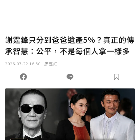
謝霆鋒只分到爸爸遺產5%？真正的傳
承智慧：公平，不是每個人拿一樣多
2026-07-22 16:30
廖嘉紅