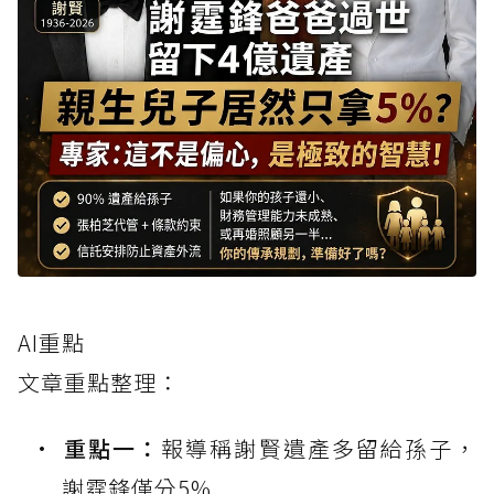
AI重點
文章重點整理：
重點一：
報導稱謝賢遺產多留給孫子，
謝霆鋒僅分5%