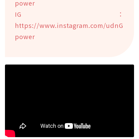
power
IG：
https://www.instagram.com/udnG
power