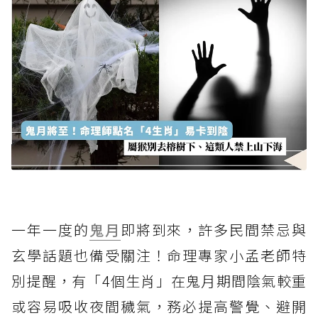
一年一度的
鬼月
即將到來，許多民間禁忌與
玄學話題也備受關注！命理專家小孟老師特
別提醒，有「4個生肖」在鬼月期間陰氣較重
或容易吸收夜間穢氣，務必提高警覺、避開