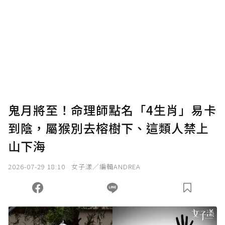
鬼月將至！命理師點名「4生肖」易卡
到陰，屬猴別去榕樹下、這類人禁上
山下海
2026-07-29 18:10
女子漾／編輯ANDREA