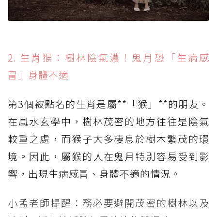
2. 生肖猴：樹林陰氣濃！鬼月恐「生病感
冒」身體不適
第3個被點名的生肖是屬**「猴」**的朋友。
在風水玄學中，樹林茂密的地方往往是陰氣
較重之處，而猴子大多棲息於樹木繁茂的環
境。因此，屬猴的人在鬼月特別容易受到影
響，出現生病感冒、身體不適的情況。
小孟老師提醒：務必要避開茂密的樹林以及