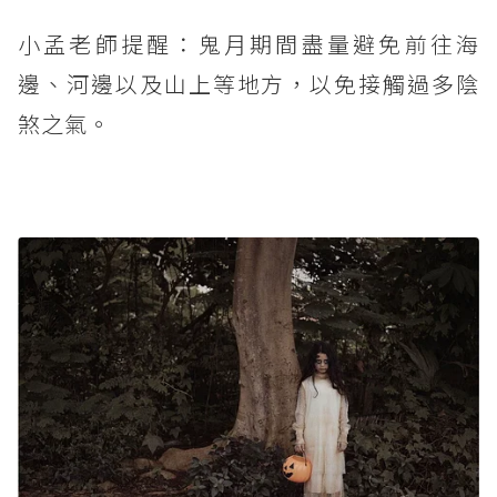
小孟老師提醒：鬼月期間盡量避免前往海
邊、河邊以及山上等地方，以免接觸過多陰
煞之氣。