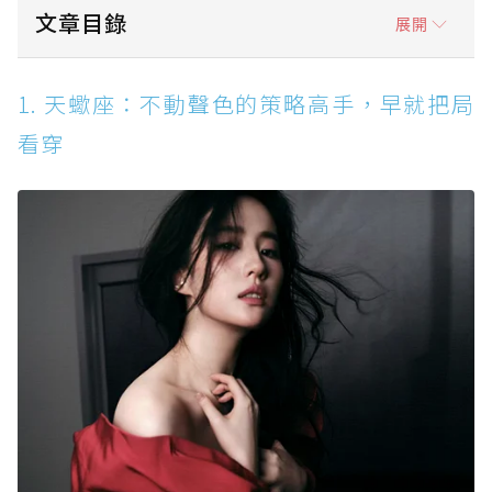
文章目錄
展開
1. 天蠍座：不動聲色的策略高手，早就把局看
1. 天蠍座：不動聲色的策略高手，早就把局
穿
看穿
2. 處女座：細節控不是龜毛，是把人生拆解得
超清楚
3. 天秤座：優雅只是外表，真正厲害的是超會
權衡
4. 摩羯座：低調不代表沒野心，沉穩才是最強
底牌