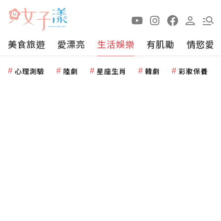
美食旅遊
愛漂亮
生活娛樂
有肌勵
情慾愛
心理測驗
陸劇
星座生肖
韓劇
彩妝保養