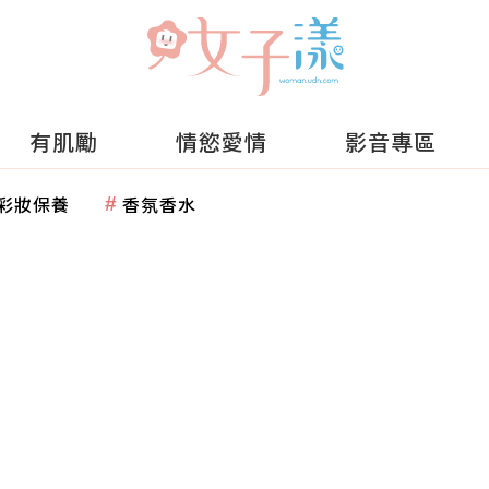
有肌勵
情慾愛情
影音專區
彩妝保養
香氛香水