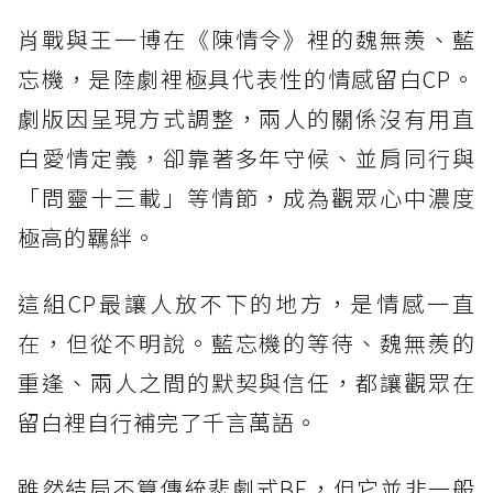
肖戰與王一博在《陳情令》裡的魏無羨、藍
忘機，是陸劇裡極具代表性的情感留白CP。
劇版因呈現方式調整，兩人的關係沒有用直
白愛情定義，卻靠著多年守候、並肩同行與
「問靈十三載」等情節，成為觀眾心中濃度
極高的羈絆。
這組CP最讓人放不下的地方，是情感一直
在，但從不明說。藍忘機的等待、魏無羨的
重逢、兩人之間的默契與信任，都讓觀眾在
留白裡自行補完了千言萬語。
雖然結局不算傳統悲劇式BE，但它並非一般