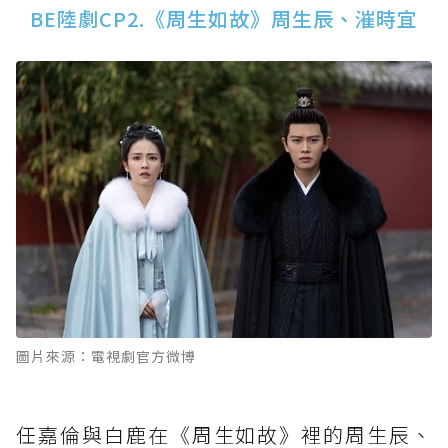
BE陸劇CP2.《周生如故》周生辰、漼時宜
圖片來源：電視劇官方微博
任嘉倫與白鹿在《周生如故》裡的周生辰、