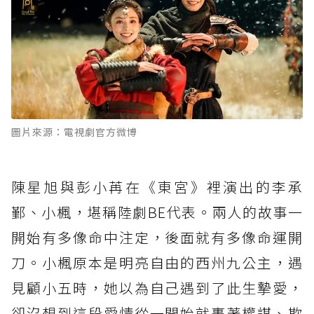
圖片來源：電視劇官方微博
陳星旭與彭小苒在《東宮》裡演出的李承
鄞、小楓，堪稱陸劇BE代表。兩人的故事一
開始有多像命中注定，後面就有多像命運開
刀。小楓原本是明亮自由的西州九公主，遇
見顧小五時，她以為自己遇到了此生摯愛，
卻沒想到這段愛情從一開始就裹著權謀、欺