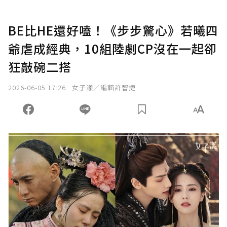
BE比HE還好嗑！《步步驚心》若曦四
爺虐成經典，10組陸劇CP沒在一起卻
狂敲碗二搭
2026-06-05 17:26
女子漾／編輯許智捷