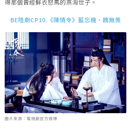
得那個曾經鮮衣怒馬的燕洵世子。
BE陸劇CP10.《陳情令》藍忘機、魏無羨
圖片來源：電視劇官方微博