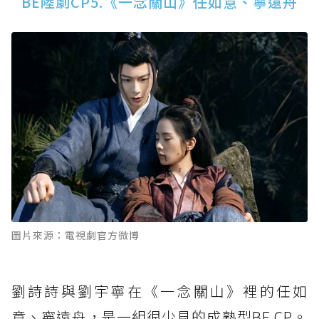
BE陸劇CP5.《一念關山》任如意、寧遠舟
圖片來源：電視劇官方微博
劉詩詩與劉宇寧在《一念關山》裡的任如
意、寧遠舟，是一組很少見的成熟型BE CP。