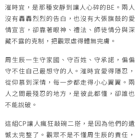
漼時宜，是那種安靜到讓人心碎的BE。兩人
沒有轟轟烈烈的告白，也沒有大張旗鼓的愛
情宣言，卻靠著眼神、禮法、師徒情分與深
藏不露的克制，把觀眾虐得體無完膚。
周生辰一生守家國、守百姓、守承諾，偏偏
守不住自己最想守的人。漼時宜愛得隱忍，
從仰慕到深情，每一步都走得小心翼翼。兩
人之間最殘忍的地方，是彼此都懂，卻誰也
不能說破。
這組CP讓人瘋狂敲碗二搭，是因為他們的遺
憾太完整了。觀眾不是不懂周生辰的責任，