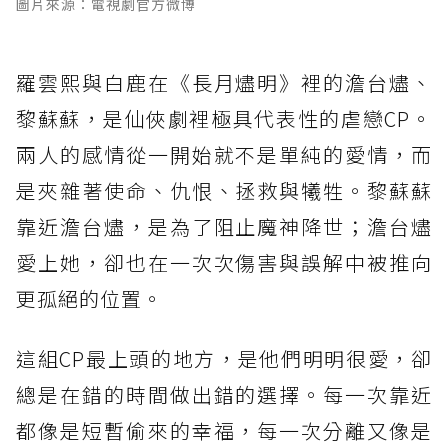
圖片來源：電視劇官方微博
羅雲熙與白鹿在《長月燼明》裡的澹台燼、
黎蘇蘇，是仙俠劇裡極具代表性的虐戀CP。
兩人的感情從一開始就不是單純的愛情，而
是夾雜著使命、仇恨、拯救與犧牲。黎蘇蘇
靠近澹台燼，是為了阻止魔神降世；澹台燼
愛上她，卻也在一次次傷害與誤解中被推向
更孤絕的位置。
這組CP最上頭的地方，是他們明明很愛，卻
總是在錯的時間做出錯的選擇。每一次靠近
都像是短暫偷來的幸福，每一次分離又像是