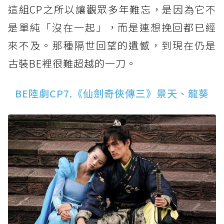
這組CP之所以讓觀眾多年難忘，是因為它不
是單純「沒在一起」，而是連想挽回都已經
來不及。那種隔世回望的遺憾，到現在仍是
古裝BE裡很難超越的一刀。
BE陸劇CP7.《仙劍奇俠傳三》景天、龍葵