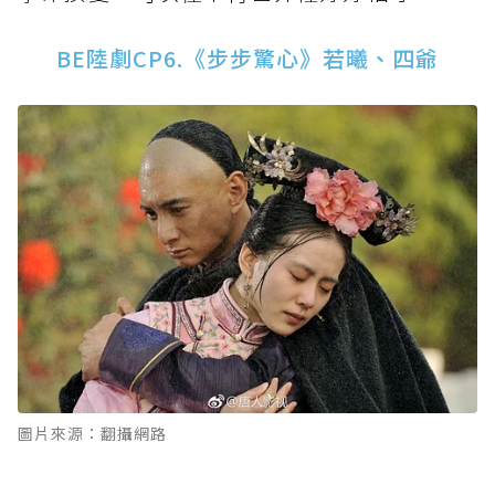
BE陸劇CP6.《步步驚心》若曦、四爺
圖片來源：翻攝網路