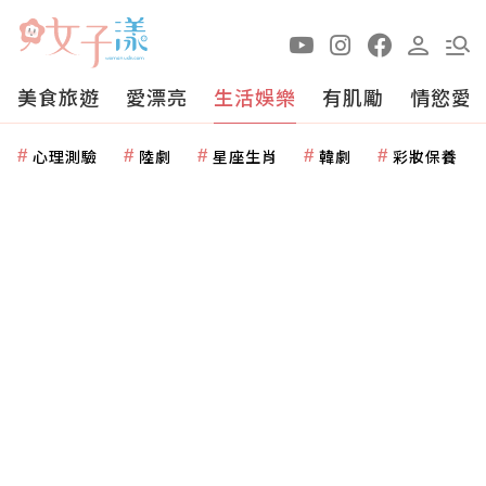
美食旅遊
愛漂亮
生活娛樂
有肌勵
情慾愛
心理測驗
陸劇
星座生肖
韓劇
彩妝保養