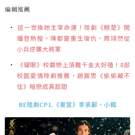
編輯推薦
這一世換她主宰命運！陸劇《翹楚》開
播登熱搜，陳都靈重生復仇、周翊然從
小兵逆襲大將軍
《耀眼》校霸戀上落難千金太好嗑！8部
校園愛情陸劇推薦，趙露思《偷偷藏不
住》暗戀成真超甜
BE陸劇CP1.《東宮》李承鄞、小楓