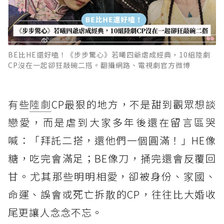
BE比HE還好嗑！《步步驚心》若曦四爺虐成經典，10組陸劇
CP沒在一起卻狂敲碗二搭。翻攝網路、電視劇官方微博
有些
陸劇
CP最狠的地方，不是甜到觀眾想談
戀愛，而是虐到大家多年後還在留言區哭
喊：「拜託二搭，還他們一個圓滿！」HE像
糖，吃完會滿足；BE像刀，捅完還會反覆回
甘。尤其那些明明相愛，卻被身份、家國、
命運、誤會或死亡拆散的CP，往往比大婚收
尾更讓人念念不忘。