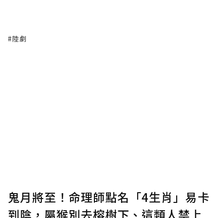
#陸劇
鬼月將至！命理師點名「4生肖」易卡
到陰，屬猴別去榕樹下、這類人禁上