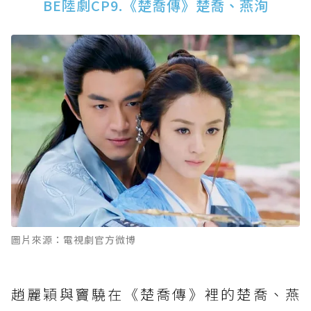
BE陸劇CP9.《楚喬傳》楚喬、燕洵
圖片來源：電視劇官方微博
趙麗穎與竇驍在《楚喬傳》裡的楚喬、燕