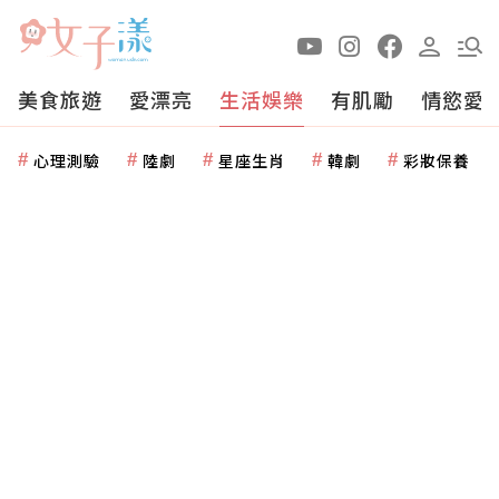
美食旅遊
愛漂亮
生活娛樂
有肌勵
情慾愛
心理測驗
陸劇
星座生肖
韓劇
彩妝保養