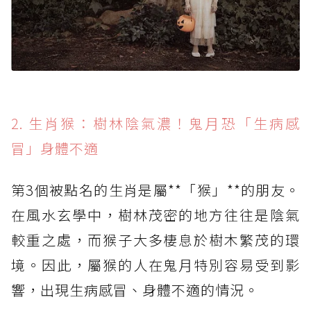
2. 生肖猴：樹林陰氣濃！鬼月恐「生病感
冒」身體不適
第3個被點名的生肖是屬**「猴」**的朋友。
在風水玄學中，樹林茂密的地方往往是陰氣
較重之處，而猴子大多棲息於樹木繁茂的環
境。因此，屬猴的人在鬼月特別容易受到影
響，出現生病感冒、身體不適的情況。