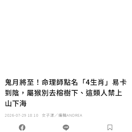
贊助說明
為了鼓勵作者持續創作更好的內容，會員可以
使用「贊助」功能實質回饋給喜愛的作者。可
將您認為適合的點數贈送給作者，一旦使用贊
助點數即不得撤銷，單筆贊助最低點數為30
點，最高點數沒有上限。
U 利點數 1 點 = NTD 1 元。
鬼月將至！命理師點名「4生肖」易卡
到陰，屬猴別去榕樹下、這類人禁上
確認送出
山下海
我已詳閱贊助說明，且同意站方的使用條款。
2026-07-29 18:10
女子漾／編輯ANDREA
您當前剩餘 U 利點數：
0
點；前往
購買點數