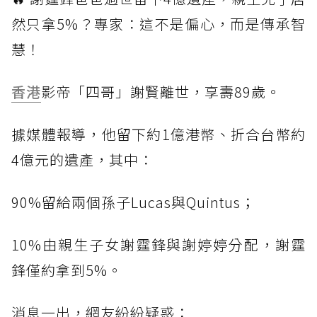
然只拿5%？專家：這不是偏心，而是傳承智
慧！
香港
影帝「四哥」謝賢離世，享壽89歲。
據媒體報導，他留下約1億港幣、折合台幣約
4億元的遺產，其中：
90%留給兩個孫子Lucas與Quintus；
10%由親生子女謝霆鋒與謝婷婷分配，謝霆
鋒僅約拿到5%。
消息一出，網友紛紛疑惑：