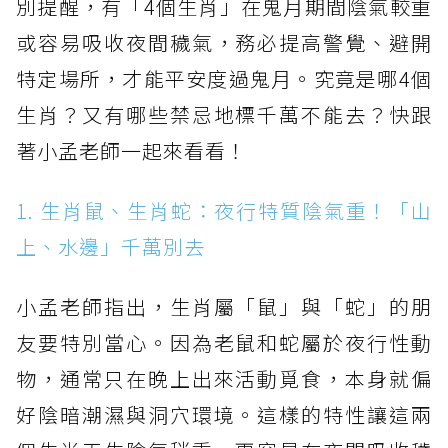
別提醒，有「4個生肖」在鬼月期間陰氣較重
或容易吸收夜間穢氣，務必提高警覺、避開
特定場所，才能平安度過鬼月。究竟是哪4個
生肖？又有哪些禁忌地標千萬不能去？快跟
著小孟老師一起來看看！
1. 生肖鼠、生肖蛇：夜行特質陰氣重！「山
上、水邊」千萬別去
小孟老師指出，生肖屬「鼠」與「蛇」的朋
友要特別當心。因為老鼠和蛇屬於夜行性動
物，通常只在晚上出來活動覓食，本身就偏
好陰暗潮濕與洞穴環境。這樣的特性讓這兩