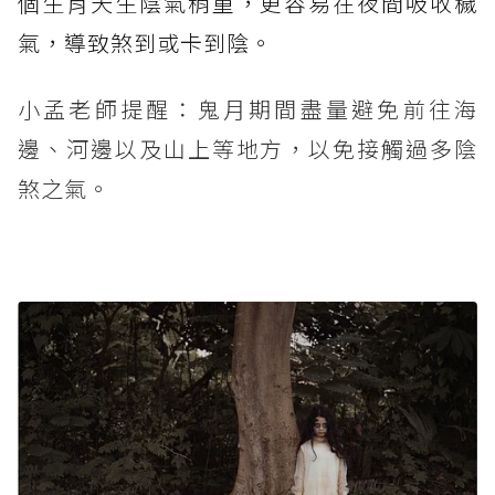
個生肖天生陰氣稍重，更容易在夜間吸收穢
氣，導致煞到或卡到陰。
小孟老師提醒：鬼月期間盡量避免前往海
邊、河邊以及山上等地方，以免接觸過多陰
煞之氣。