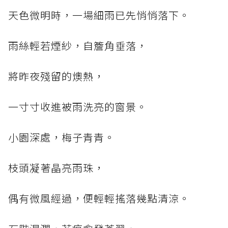
天色微明時，一場細雨已先悄悄落下。
雨絲輕若煙紗，自簷角垂落，
將昨夜殘留的燠熱，
一寸寸收進被雨洗亮的窗景。
小園深處，梅子青青。
枝頭凝著晶亮雨珠，
偶有微風經過，便輕輕搖落幾點清涼。