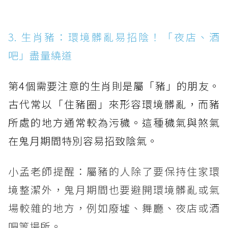
3. 生肖豬：環境髒亂易招陰！「夜店、酒
吧」盡量繞道
第4個需要注意的生肖則是屬「豬」的朋友。
古代常以「住豬圈」來形容環境髒亂，而豬
所處的地方通常較為污穢。這種穢氣與煞氣
在鬼月期間特別容易招致陰氣。
小孟老師提醒：屬豬的人除了要保持住家環
境整潔外，鬼月期間也要避開環境髒亂或氣
場較雜的地方，例如廢墟、舞廳、夜店或酒
吧等場所。