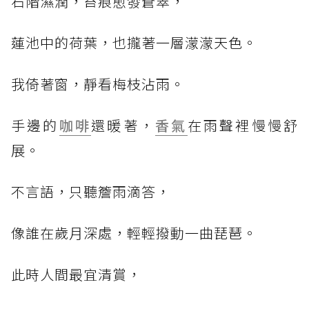
石階濕潤，苔痕愈發蒼翠，
蓮池中的荷葉，也攏著一層濛濛天色。
我倚著窗，靜看梅枝沾雨。
手邊的
咖啡
還暖著，
香氣
在雨聲裡慢慢舒
展。
不言語，只聽簷雨滴答，
像誰在歲月深處，輕輕撥動一曲琵琶。
此時人間最宜清賞，