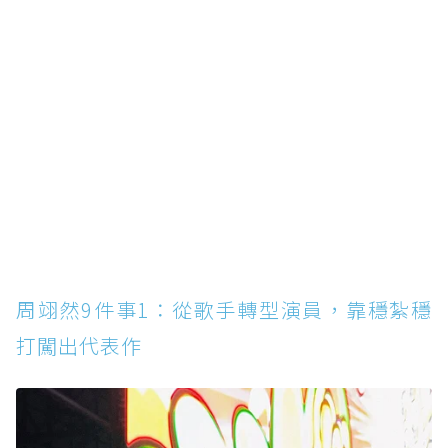
周翊然9件事1：從歌手轉型演員，靠穩紮穩打
闖出代表作
周翊然9件事2：曾以「方翔銳」之名加入易安
音樂社，早期其實是偶像出身
周翊然9件事3：《快把我哥帶走》開啟演員
路，非科班背景一路磨演技
周翊然9件事4：《你微笑時很美》《喬家的兒
女》《小敏家》累積觀眾緣
周翊然9件事5：《當我飛奔向你》張陸讓爆
紅，成為純愛校園男神
周翊然9件事1：從歌手轉型演員，靠穩紮穩
周翊然9件事6：《江湖夜雨十年燈》挑戰腹黑
打闖出代表作
魔教少主，撕掉青春劇標籤
周翊然9件事7：《翹楚》飾演傅九／謝燕來，
破碎感少年將軍成新亮點