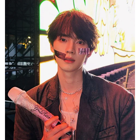
周翊然9件事8：《翹楚》官宣曾爆番位爭議，
工作室後續維權
周翊然9件事9：曾與白鹿傳緋聞，雙方工作室
火速澄清「只是好友聚餐」