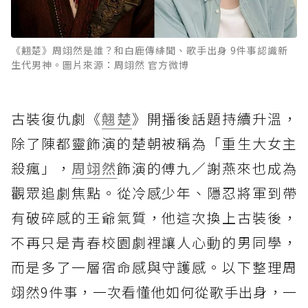
《翹楚》周翊然是誰？和白鹿傳緋聞、歌手出身 9件事認識新
生代男神。圖片來源：周翊然 官方微博
古裝復仇劇《
翹楚
》開播後話題持續升溫，
除了陳都靈飾演的楚朝被稱為「重生大女主
殺瘋」，
周翊然
飾演的傅九／謝燕來也成為
觀眾追劇焦點。從冷感少年、隱忍將軍到帶
有破碎感的王爺氣質，他這次換上古裝後，
不再只是青春校園劇裡讓人心動的男同學，
而是多了一層宿命感與守護感。以下整理周
翊然9件事，一次看懂他如何從歌手出身，一