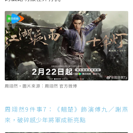
周翊然。圖片來源：周翊然 官方微博
周翊然9件事7：《翹楚》飾演傅九／謝燕
來，破碎感少年將軍成新亮點