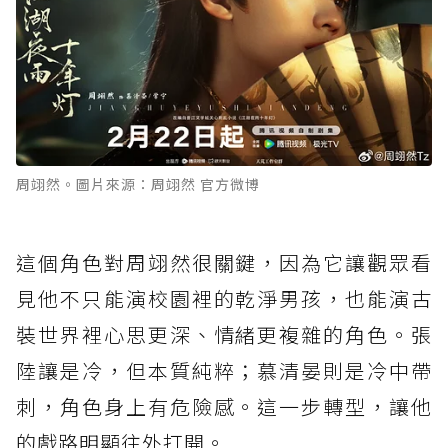
周翊然。圖片來源：周翊然 官方微博
這個角色對周翊然很關鍵，因為它讓觀眾看
見他不只能演校園裡的乾淨男孩，也能演古
裝世界裡心思更深、情緒更複雜的角色。張
陸讓是冷，但本質純粹；慕清晏則是冷中帶
刺，角色身上有危險感。這一步轉型，讓他
的戲路明顯往外打開。