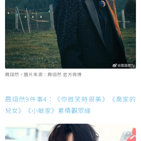
周翊然。圖片來源：周翊然 官方微博
周翊然9件事4：《你微笑時很美》《喬家的
兒女》《小敏家》累積觀眾緣