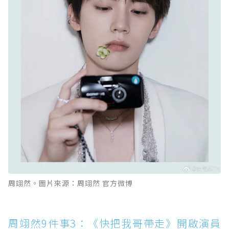
周翊然。圖片來源：周翊然 官方微博
周翊然9件事3：《快把我哥帶走》開啟演員