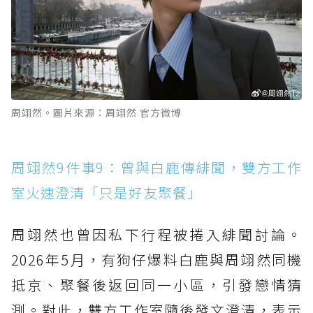
周翊然。圖片來源：周翊然 官方微博
周翊然9件事9：曾與白鹿傳緋聞，雙方工作
室火速澄清「只是好友聚餐」
周翊然也曾因私下行程被捲入緋聞討論。
2026年5月，有狗仔爆料白鹿與周翊然同機
抵京、聚餐後返回同一小區，引發戀情猜
測。對此，雙方工作室隨後發文澄清，表示