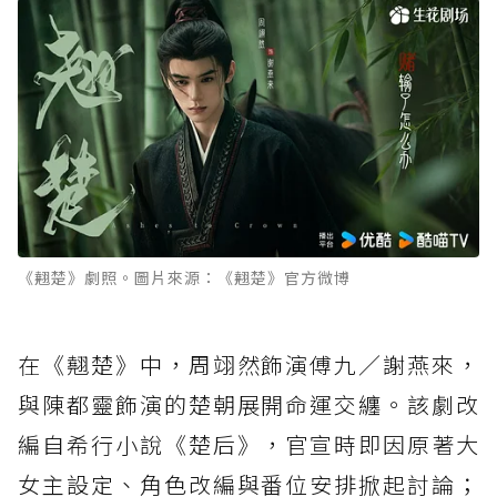
《翹楚》劇照。圖片來源：《翹楚》官方微博
在《翹楚》中，周翊然飾演傅九／謝燕來，
與陳都靈飾演的楚朝展開命運交纏。該劇改
編自希行小說《楚后》，官宣時即因原著大
女主設定、角色改編與番位安排掀起討論；