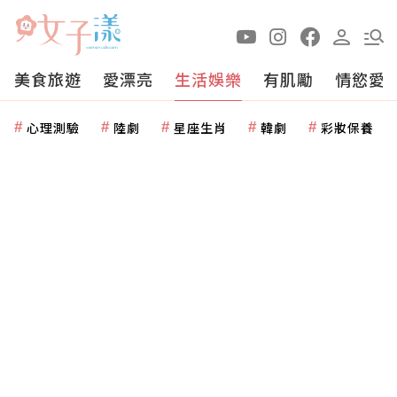
美食旅遊
愛漂亮
生活娛樂
有肌勵
情慾愛
心理測驗
陸劇
星座生肖
韓劇
彩妝保養