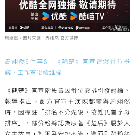
周翊然。圖片來源：周翊然 官方微博
周翊然9件事8：《翹楚》官宣曾爆番位爭
議，工作室後續維權
《翹楚》官宣階段曾因番位安排引發討論。
報導指出，劇方官宣主演陳都靈與周翊然
時，因標註「排名不分先後，按姓氏首字母
排序」，部分粉絲認為原著《楚后》屬於大
女主故事，對平番安排不滿，進而引發粉絲