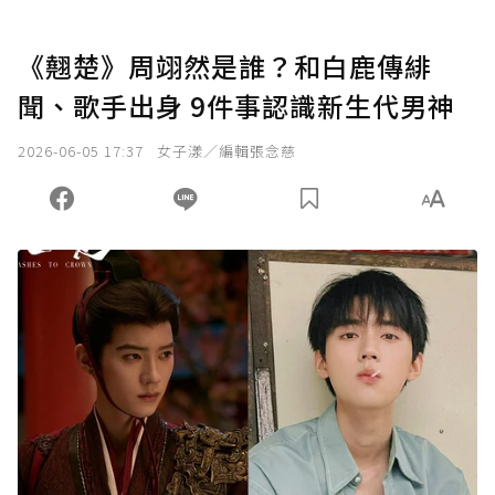
《翹楚》周翊然是誰？和白鹿傳緋
聞、歌手出身 9件事認識新生代男神
2026-06-05 17:37
女子漾／編輯張念慈