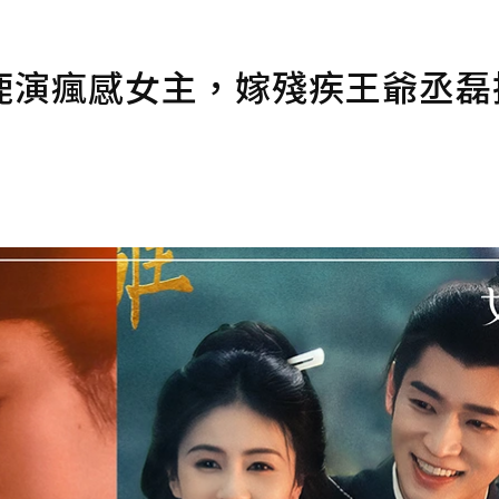
鹿演瘋感女主，嫁殘疾王爺丞磊