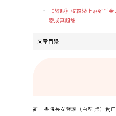
《耀眼》校霸戀上落難千金
戀成真超甜
文章目錄
《莫離》劇情簡介
《莫離》劇情5大看點
《莫離》看點1. 白鹿演「不正常女
《莫離》看點2. 對空氣介紹侍女？
《莫離》看點3. 丞磊飾演殘疾定王
離山書院長女葉璃（白鹿 飾）獨
《莫離》看點4. 白鹿丞磊「先婚後