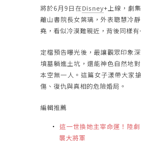
將於6月9日在
Disney
+上線，劇
離山書院長女葉璃，外表聰慧冷靜
堯，看似冷漠難親近，背後同樣有
定檔預告曝光後，最讓觀眾印象深
墳墓躺進土坑，還能神色自然地對
本空無一人。這篇女子漾帶大家搶
傷、復仇與真相的危險婚局。
編輯推薦
這一世換她主宰命運！陸劇
襲大將軍