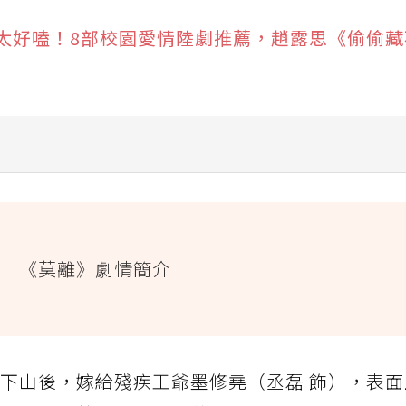
太好嗑！8部校園愛情陸劇推薦，趙露思《偷偷藏
《莫離》劇情簡介
主」，自掘墳墓畫面太衝擊！
「青霜」成為葉璃最大謎團
，落魄只是表面，復仇才是真底牌
自下山後，嫁給殘疾王爺墨修堯（丞磊 飾），表
謀」、互相試探