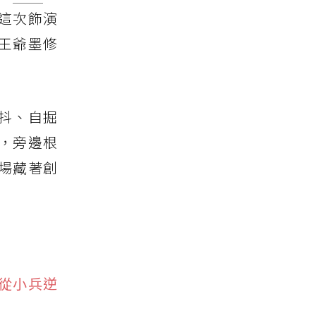
鹿這次飾演
王爺墨修
抖、自掘
，旁邊根
場藏著創
從小兵逆