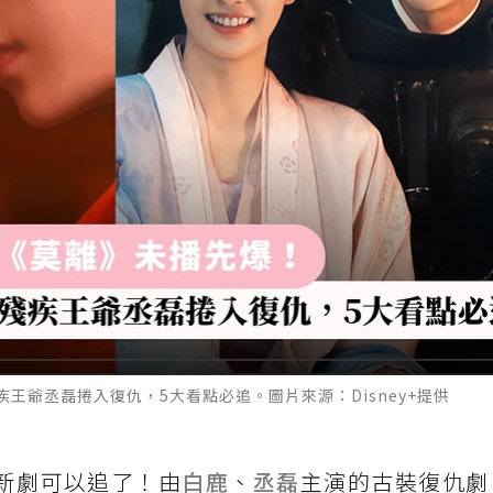
王爺丞磊捲入復仇，5大看點必追。圖片來源：Disney+提供
新劇可以追了！由
白鹿
、
丞磊
主演的古裝復仇劇