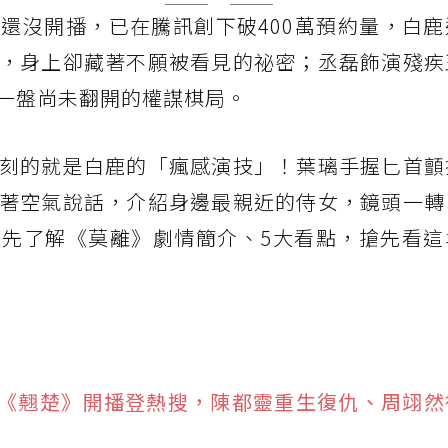
集還沒開播，已在騰訊創下破400萬預約量，白
，身上卻藏著不願被看見的祕密；丞磊飾演殘疾
一盤尚未翻開的權謀棋局。
刻的就是白鹿的「瘋感演技」！葉璃手握匕首顫
著空氣說話，介紹身邊最親近的侍女，鏡頭一轉
先了解《莫離》劇情簡介、5大看點，搶先看這
《翹楚》開播登熱搜，陳都靈重生復仇、周翊然