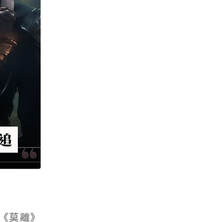
《
莫離
》