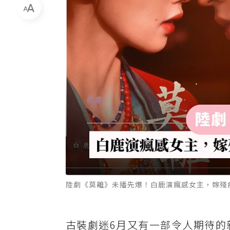
陸劇《莫離》未播先爆！白鹿演瘋感女主，嫁殘疾
古裝劇迷6月又有一部令人期待的