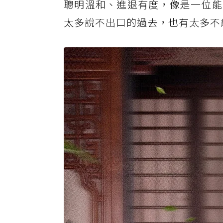
聰明溫和、進退有度，像是一位能
《莫離》看點5. 青梅竹馬黎王墨景
太多說不出口的過去，也有太多不
《莫離》看點6. 林玉芬導演操刀，