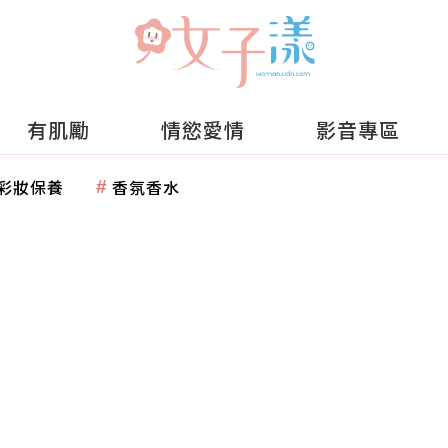
有肌勵
情慾愛情
影音專區
彩妝保養
香氛香水