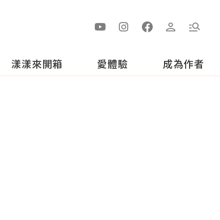
漾漾來開箱
愛體驗
成為作者