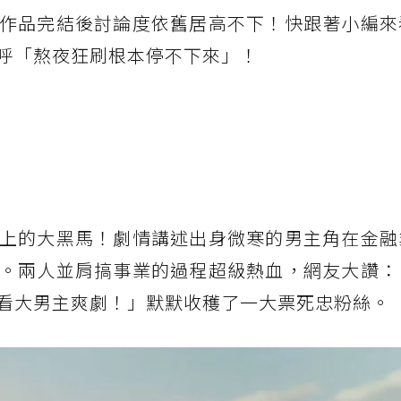
作品完結後討論度依舊居高不下！快跟著小編來
呼「熬夜狂刷根本停不下來」！
上的大黑馬！劇情講述出身微寒的男主角在金融
。兩人並肩搞事業的過程超級熱血，網友大讚：
看大男主爽劇！」默默收穫了一大票死忠粉絲。