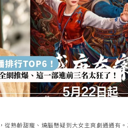
榜，從熟齡甜寵、燒腦懸疑到大女主爽劇通通有。