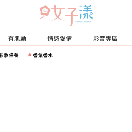
有肌勵
情慾愛情
影音專區
彩妝保養
香氛香水