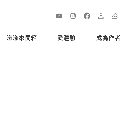
漾漾來開箱
愛體驗
成為作者