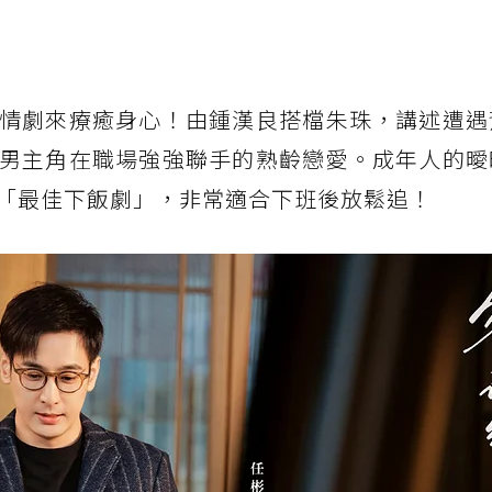
情劇來療癒身心！由鍾漢良搭檔朱珠，講述遭遇
男主角在職場強強聯手的熟齡戀愛。成年人的曖
「最佳下飯劇」，非常適合下班後放鬆追！