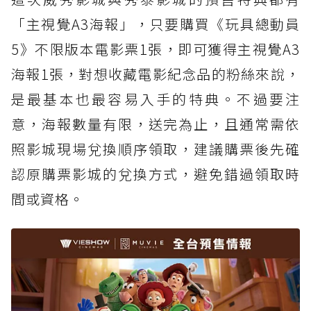
2. 威秀影城：三眼怪零錢包、伸縮吊飾、絨毛
「主視覺A3海報」，只要購買《玩具總動員
票卡夾仔
5》不限版本電影票1張，即可獲得主視覺A3
3. 秀泰影城：角色人形立牌
海報1張，對想收藏電影紀念品的粉絲來說，
4. 秀泰影城：造型絨毛髮夾
是最基本也最容易入手的特典。不過要注
5. 秀泰影城：手持涼感電風扇
意，海報數量有限，送完為止，且通常需依
6. 秀泰影城：皮克斯球角色珍藏桶
照影城現場兌換順序領取，建議購票後先確
認原購票影城的兌換方式，避免錯過領取時
間或資格。