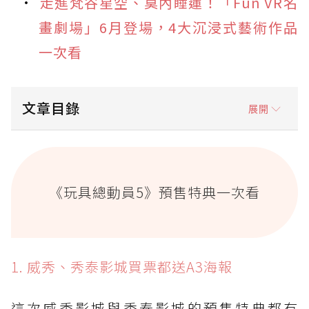
走進梵谷星空、莫內睡蓮！「Fun VR名
畫劇場」6月登場，4大沉浸式藝術作品
一次看
文章目錄
展開
《玩具總動員5》預售特典一次看
1. 威秀、秀泰影城買票都送A3海報
《玩具總動員5》預售特典一次看
2. 特殊版本電影票加碼送角色吊飾
3. 威秀APP購票再送Disney Lorcana限定閃卡
《玩具總動員5》周邊一次看
1. 威秀、秀泰影城買票都送A3海報
1. 威秀影城：電影角色造型公仔
這次威秀影城與秀泰影城的預售特典都有