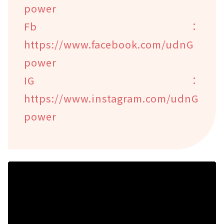
power
Fb：
https://www.facebook.com/udnG
power
IG：
https://www.instagram.com/udnG
power