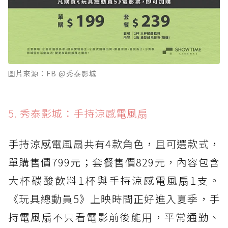
圖片來源：FB @秀泰影城
5. 秀泰影城：手持涼感電風扇
手持涼感電風扇共有4款角色，且可選款式，
單購售價799元；套餐售價829元，內容包含
大杯碳酸飲料1杯與手持涼感電風扇1支。
《玩具總動員5》上映時間正好進入夏季，手
持電風扇不只看電影前後能用，平常通勤、