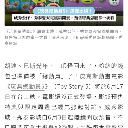
《玩具總動員5》周邊太燒！威秀公仔、秀泰髮夾電風扇開賣，
預售特典怎麼拿一次看。圖片來源：FB @威秀影城粉絲團、秀
泰影城
胡迪
、
巴斯光年
、三眼怪回來了，粉絲的錢
包也準備被「總動員」了！
皮克斯
動畫電影
《
玩具總動員5
》（Toy Story 5）將於6月17
日在台上映，電影還沒正式登場，影城預售
特典與限定周邊已經先掀起討論。威秀影
城、秀泰影城自6月3日起陸續開放預售，不
只購票可拿主視覺A3海報，特殊版本電影票