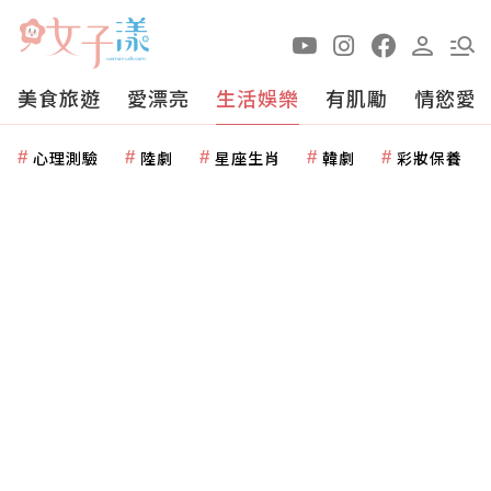
美食旅遊
愛漂亮
生活娛樂
有肌勵
情慾愛
心理測驗
陸劇
星座生肖
韓劇
彩妝保養