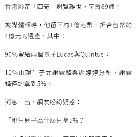
香港
影帝「四哥」謝賢離世，享壽89歲。
據媒體報導，他留下約1億港幣、折合台幣約
4億元的遺產，其中：
90%留給兩個孫子Lucas與Quintus；
10%由親生子女謝霆鋒與謝婷婷分配，謝霆
鋒僅約拿到5%。
消息一出，網友紛紛疑惑：
「親生兒子為什麼只拿5%？」