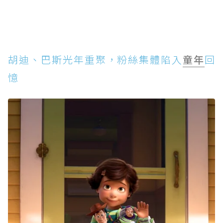
胡迪、巴斯光年重聚，粉絲集體陷入
童年
回
憶