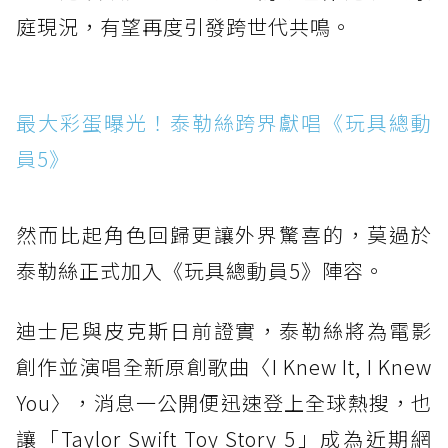
庭現況，有望再度引發跨世代共鳴。
最大彩蛋曝光！泰勒絲跨界獻唱《玩具總動
員5》
然而比起角色回歸更讓外界驚喜的，莫過於
泰勒絲正式加入《玩具總動員5》陣容。
迪士尼與皮克斯日前證實，泰勒絲將為電影
創作並演唱全新原創歌曲〈I Knew It, I Knew
You〉，消息一公開便迅速登上全球熱搜，也
讓「Taylor Swift Toy Story 5」成為近期網