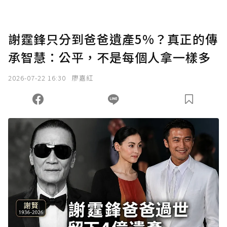
謝霆鋒只分到爸爸遺產5%？真正的傳
承智慧：公平，不是每個人拿一樣多
2026-07-22 16:30
廖嘉紅