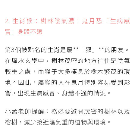
2. 生肖猴：樹林陰氣濃！鬼月恐「生病感
冒」身體不適
第3個被點名的生肖是屬**「猴」**的朋友。
在風水玄學中，樹林茂密的地方往往是陰氣
較重之處，而猴子大多棲息於樹木繁茂的環
境。因此，屬猴的人在鬼月特別容易受到影
響，出現生病感冒、身體不適的情況。
小孟老師提醒：務必要避開茂密的樹林以及
榕樹，減少接近陰氣重的植物與環境。