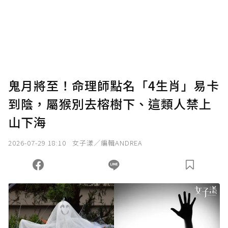
鬼月將至！命理師點名「4生肖」易卡
到陰，屬猴別去榕樹下、這類人禁上
山下海
2026-07-29 18:10
女子漾／編輯ANDREA