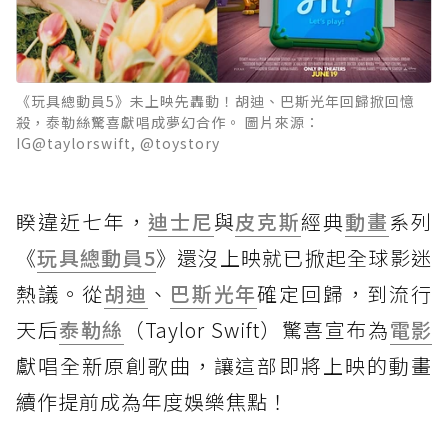
《玩具總動員5》未上映先轟動！胡迪、巴斯光年回歸掀回憶
殺，泰勒絲驚喜獻唱成夢幻合作。 圖片來源：
IG@taylorswift, @toystory
睽違近七年，
迪士尼
與
皮克斯
經典
動畫
系列
《
玩具總動員5
》還沒上映就已掀起全球影迷
熱議。從
胡迪
、
巴斯光年
確定回歸，到流行
天后
泰勒絲
（Taylor Swift）驚喜宣布為
電影
獻唱全新原創歌曲，讓這部即將上映的動畫
續作提前成為年度娛樂焦點！