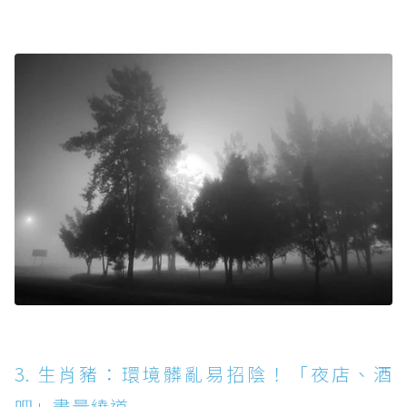
3. 生肖豬：環境髒亂易招陰！「夜店、酒
吧」盡量繞道