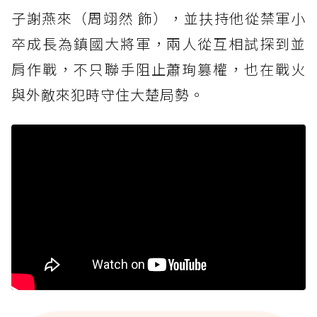
子謝燕來（周翊然 飾），並扶持他從禁軍小
《翹楚》看點6. 頂級幕後班底操刀！打造質感
卒成長為鎮國大將軍，兩人從互相試探到並
敦煌美學
肩作戰，不只聯手阻止蕭珣篡權，也在戰火
《翹楚》看點7. 遠赴新疆取景，戰場更震撼
與外敵來犯時守住大楚局勢。