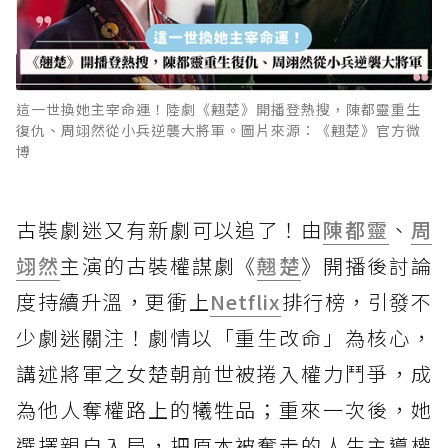
這一世換她主宰命運！陸劇《翹楚》開播登熱搜，陳都靈重生
復仇、周翊然從小兵逆襲大將軍。圖片來源：《翹楚》官方微
博
古裝劇迷又有新劇可以追了！由
陳都靈
、
周
翊然
主演的古裝權謀劇《
翹楚
》開播後討論
度持續升溫，更衝上
Netflix
排行榜，引發不
少劇迷關注！劇情以「重生改命」為核心，
講述將軍之女楚朝前世被捲入權力鬥爭，成
為他人奪權路上的犧牲品；重來一次後，她
選擇親自入局，把原本被奪走的人生主導權