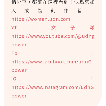
情分享，都能在這裡看到！快點來加
入成為創作者！
https://woman.udn.com
YT：女子漾
https://www.youtube.com/@udng
power
Fb：
https://www.facebook.com/udnG
power
IG：
https://www.instagram.com/udnG
power