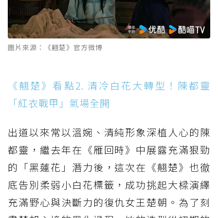
圖片來源：《翹楚》官方微博
《翹楚》看點2. 清冷白花大轉型！陳都靈
「紅衣戰甲」氣場全開
出道以來常以溫婉、清純形象深植人心的陳
都靈，繼去年在《雁回時》中展露充滿狠勁
的「黑蓮花」潛力後，這次在《翹楚》也徹
底告別柔弱小白花標籤，成功挑起大樑演繹
充滿野心與決斷力的復仇女王楚朝。為了刻