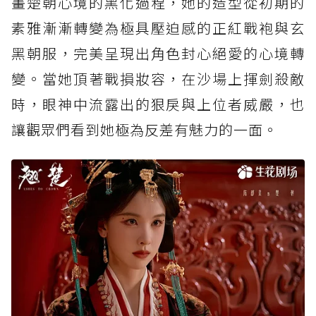
畫楚朝心境的黑化過程，她的造型從初期的
素雅漸漸轉變為極具壓迫感的正紅戰袍與玄
黑朝服，完美呈現出角色封心絕愛的心境轉
變。當她頂著戰損妝容，在沙場上揮劍殺敵
時，眼神中流露出的狠戾與上位者威嚴，也
讓觀眾們看到她極為反差有魅力的一面。