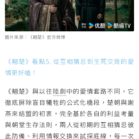
圖片來源：《翹楚》官方微博
《翹楚》看點5. 從互相猜忌到生死交背的愛
情更好嗑！
《翹楚》與以往
陸劇
中的愛情套路不同，它
徹底屏除盲目犧牲的公式化橋段，楚朝與謝
燕來結盟的初衷，完全基於各自的利益考量
與朝堂生存法則，兩人從初期的互相猜忌彼
此防備、利用情報交換來試探底線，每一次