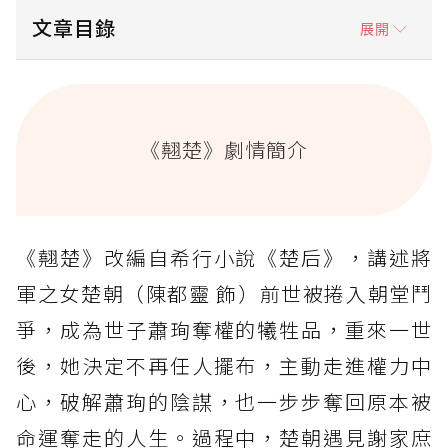
文章目錄
展開
《翹楚》劇情簡介
2026復仇爽劇《翹楚》必看劇情亮點
《翹楚》劇情簡介
《翹楚》看點1. 拒當奪權砲灰！大女主浴火重
生「手撕」悲慘宿命
《翹楚》看點2. 清冷白花大轉型！陳都靈「紅
《翹楚》改編自希行小說《楚后》，講述將
衣戰甲」氣場全開
軍之女楚朝（陳都靈 飾）前世被捲入朝堂鬥
《翹楚》看點3. 揮別校園男神！周翊然化身
「戰損版」鐵血將軍
爭，成為世子蕭珣奪權的犧牲品，重來一世
《翹楚》看點4. 全員八百個心眼！唐曉天、王
後，她決定不再任人擺布，主動走進權力中
瑞昌飆戲互鬥心機
心，破解蕭珣的陰謀，也一步步奪回原本被
《翹楚》看點5. 從互相猜忌到生死交背的愛情
命運奪走的人生。過程中，楚朝遇見謝家庶
更好嗑！