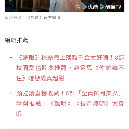
圖片來源：《翹楚》官方微博
編輯推薦
《耀眼》校霸戀上落難千金太好嗑！8部
校園愛情陸劇推薦，趙露思《偷偷藏不
住》暗戀成真超甜
顏控請直接收藏！6部「全員帥哥美女」
陸劇推薦，《難哄》《長月燼明》太養
眼