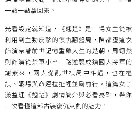
一點一點拿回來。
光看設定就知道，《翹楚》是一場女主從被
利用到主動反擊的復仇翻盤局，陳都靈這次
飾演帶著前世記憶重啟人生的楚朝，周翊然
則飾演從禁軍小卒一路逆襲成鎮國大將軍的
謝燕來，兩人從亂世棋局中相遇，也在權
謀、戰場與命運拉扯裡並肩前行。這篇女子
漾整理《翹楚》劇情簡介與必看亮點，帶你
一次看懂這部古裝復仇爽劇的魅力！