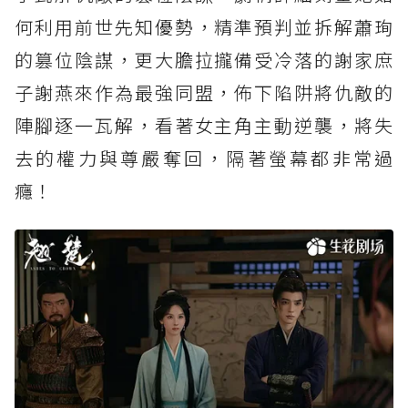
何利用前世先知優勢，精準預判並拆解蕭珣
的篡位陰謀，更大膽拉攏備受冷落的謝家庶
子謝燕來作為最強同盟，佈下陷阱將仇敵的
陣腳逐一瓦解，看著女主角主動逆襲，將失
去的權力與尊嚴奪回，隔著螢幕都非常過
癮！