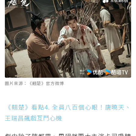
圖片來源：《翹楚》官方微博
《翹楚》看點4. 全員八百個心眼！唐曉天、
王瑞昌飆戲互鬥心機