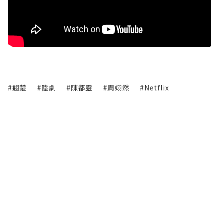
#翹楚
#陸劇
#陳都靈
#周翊然
#Netflix