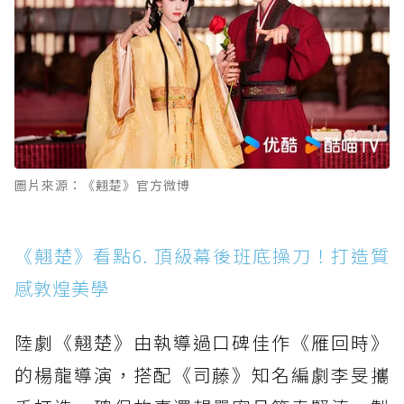
圖片來源：《翹楚》官方微博
《翹楚》看點6. 頂級幕後班底操刀！打造質
感敦煌美學
陸劇《翹楚》由執導過口碑佳作《雁回時》
的楊龍導演，搭配《司藤》知名編劇李旻攜