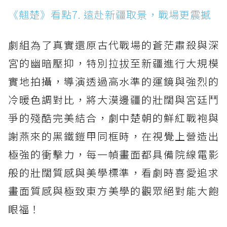
《翹楚》看點7. 遠赴新疆取景，戰場更震撼
劇組為了真實還原古代戰場的蒼茫肅殺與深
宮的幽暗壓抑，特別拉拔至新疆進行大規模
實地拍攝，導演透過高水準的運鏡與強烈的
冷暖色調對比，將大漠邊疆的壯闊與宮廷鬥
爭的殘酷完美結合，劇中楚朝的鮮紅戰袍與
謝燕來的黑鐵鎧甲同框時，在視覺上營造出
極強的衝擊力，每一幀畫面都具備院線電影
般的壯闊質感與美學標準，看劇時喜愛追求
畫面質感與極致東方美學的觀眾絕對能大飽
眼福！