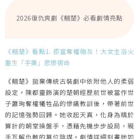
2026復仇爽劇《翹楚》必看劇情亮點
《翹楚》看點1. 拒當奪權砲灰！大女主浴火
重生「手撕」悲慘宿命
《翹楚》拋棄傳統古裝劇中依附他人的柔弱
設定，陳都靈飾演的楚朝經歷前世被當作世
子蕭珣奪權犧牲品的慘痛教訓後，帶著前世
的記憶強勢回歸。她收起天真，化身為精於
算計的朝堂操盤手，憑藉先機步步設局，親
手瓦解仇敵的篡位陰謀。劇情詳細刻畫她如