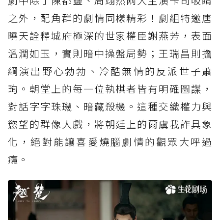
劇中除了陳都靈、周翊然兩大主演卡司吸睛
之外，配角群的劇情同樣精彩！劇組特邀唐
曉天詮釋城府極深的世家權臣謝燕芳，表面
溫潤如玉，實則暗中操盤局勢；王瑞昌則擔
綱演出野心勃勃、冷酷無情的反派世子蕭
珣。朝堂上的每一位執棋者皆有明確圖謀，
對話字字珠璣、暗藏殺機。這種交織權力與
慾望的群像大戲，將朝廷上的爾虞我詐具象
化，絕對能讓喜愛燒腦劇情的觀眾大呼過
癮。