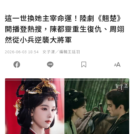
這一世換她主宰命運！陸劇《翹楚》
開播登熱搜，陳都靈重生復仇、周翊
然從小兵逆襲大將軍
2026-06-03 18:54
女子漾／編輯王廷羽