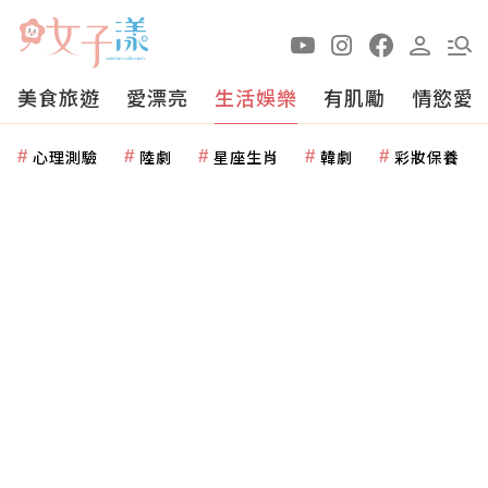
美食旅遊
愛漂亮
生活娛樂
有肌勵
情慾愛
心理測驗
陸劇
星座生肖
韓劇
彩妝保養