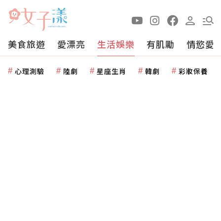
美食旅遊
愛漂亮
生活娛樂
有肌勵
情慾愛
心理測驗
陸劇
星座生肖
韓劇
彩妝保養