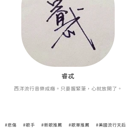
睿忒
西洋流行音樂成癮。只要握緊筆，心就放開了。
#悲傷
#歌手
#新歌推薦
#歌單推薦
#美國流行天后