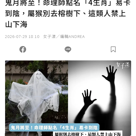
鬼月將至！命理師點名「4生肖」易卡
到陰，屬猴別去榕樹下、這類人禁上
確認送出
山下海
我已詳閱贊助說明，且同意站方的使用條款。
2026-07-29 18:10
女子漾／編輯ANDREA
您當前剩餘 U 利點數：
0
點；前往
購買點數