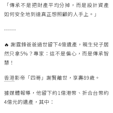
「傳承不是把財產平均分掉，而是設計資產
如何安全地到達真正想照顧的人手上。」
------
🔥 謝霆鋒爸爸過世留下4億遺產，親生兒子居
然只拿5%？專家：這不是偏心，而是傳承智
慧！
香港
影帝「四哥」謝賢離世，享壽89歲。
據媒體報導，他留下約1億港幣、折合台幣約
4億元的遺產，其中：