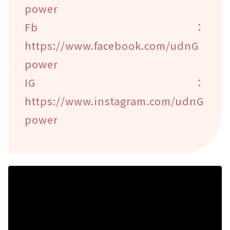
power
Fb：
https://www.facebook.com/udnG
power
IG：
https://www.instagram.com/udnG
power