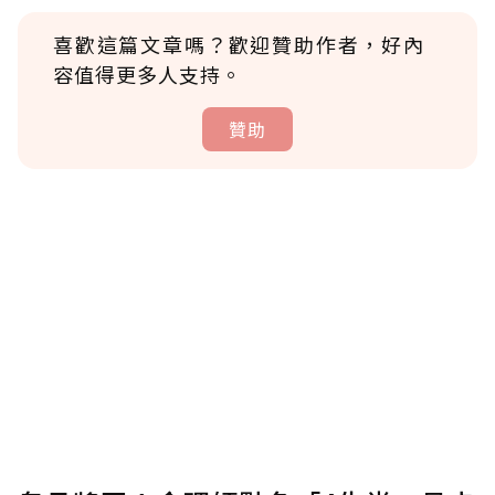
喜歡這篇文章嗎？歡迎贊助作者，好內
容值得更多人支持。
贊助
贊助說明
為了鼓勵作者持續創作更好的內容，會員可以
使用「贊助」功能實質回饋給喜愛的作者。可
將您認為適合的點數贈送給作者，一旦使用贊
助點數即不得撤銷，單筆贊助最低點數為30
點，最高點數沒有上限。
U 利點數 1 點 = NTD 1 元。