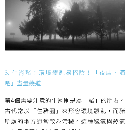
3. 生肖豬：環境髒亂易招陰！「夜店、酒
吧」盡量繞道
第4個需要注意的生肖則是屬「豬」的朋友。
古代常以「住豬圈」來形容環境髒亂，而豬
所處的地方通常較為污穢。這種穢氣與煞氣