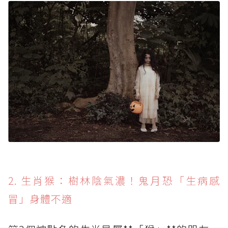
2. 生肖猴：樹林陰氣濃！鬼月恐「生病感
冒」身體不適