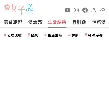
美食旅遊
愛漂亮
生活娛樂
有肌勵
情慾愛
心理測驗
陸劇
星座生肖
韓劇
彩妝保養