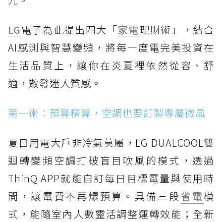
LG
電子為此提出四大「
家電
理財術」，結合
AI感測與智慧變頻，將每一度電完美投資在
生活品質上，讓你在炎夏裡依然從容、舒
適，散發迷人質感。
第一術：預算精算，空調也要訂製專屬微風
夏日用電大戶非冷氣莫屬，LG DUALCOOL雙
迴轉變頻空調打破盲目吹風的模式，透過
ThinQ APP就能自訂每日目標電量與使用時
間，讓電費不再爆預算。具備三段
省電
模
式，能隨室內人數靈活調整運轉效能；全新