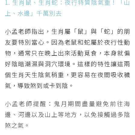
1. 生肖鼠、生肖蛇：夜行特質陰氣重！「山
上、水邊」千萬別去
小孟老師指出，生肖屬「鼠」與「蛇」的朋
友要特別當心。因為老鼠和蛇屬於夜行性動
物，通常只在晚上出來活動覓食，本身就偏
好陰暗潮濕與洞穴環境。這樣的特性讓這兩
個生肖天生陰氣稍重，更容易在夜間吸收穢
氣，導致煞到或卡到陰。
小孟老師提醒：鬼月期間盡量避免前往海
邊、河邊以及山上等地方，以免接觸過多陰
煞之氣。