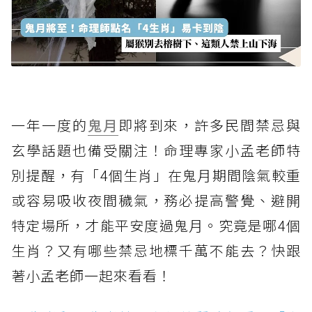
一年一度的
鬼月
即將到來，許多民間禁忌與
玄學話題也備受關注！命理專家小孟老師特
別提醒，有「4個生肖」在鬼月期間陰氣較重
或容易吸收夜間穢氣，務必提高警覺、避開
特定場所，才能平安度過鬼月。究竟是哪4個
生肖？又有哪些禁忌地標千萬不能去？快跟
著小孟老師一起來看看！