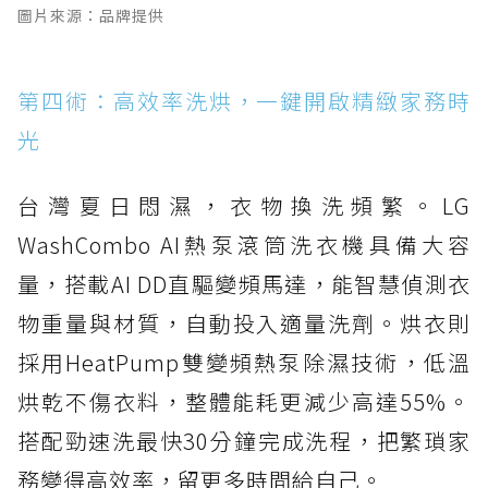
圖片來源：品牌提供
第四術：高效率洗烘，一鍵開啟精緻家務時
光
台灣夏日悶濕，衣物換洗頻繁。LG
WashCombo AI熱泵滾筒洗衣機具備大容
量，搭載AI DD直驅變頻馬達，能智慧偵測衣
物重量與材質，自動投入適量洗劑。烘衣則
採用HeatPump雙變頻熱泵除濕技術，低溫
烘乾不傷衣料，整體能耗更減少高達55%。
搭配勁速洗最快30分鐘完成洗程，把繁瑣家
務變得高效率，留更多時間給自己。