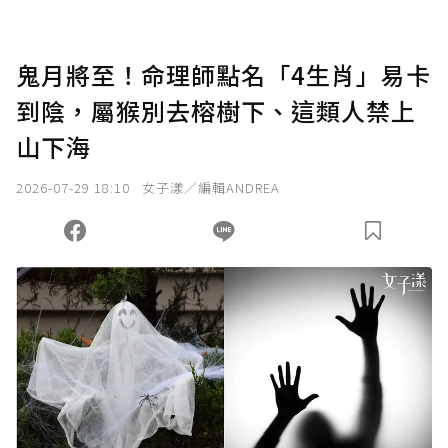
鬼月將至！命理師點名「4生肖」易卡
到陰，屬猴別去榕樹下、這類人禁上
山下海
2026-07-29 18:10
女子漾／編輯ANDREA