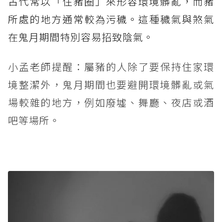
古代常以「住豬圈」來形容環境髒亂，而豬
所處的地方通常較為污穢。這種穢氣與煞氣
在鬼月期間特別容易招致陰氣。
小孟老師提醒：屬豬的人除了要保持住家環
境整潔外，鬼月期間也要避開環境髒亂或氣
場較雜的地方，例如廢墟、舞廳、夜店或酒
吧等場所。