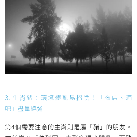
3. 生肖豬：環境髒亂易招陰！「夜店、酒
吧」盡量繞道
第4個需要注意的生肖則是屬「豬」的朋友。