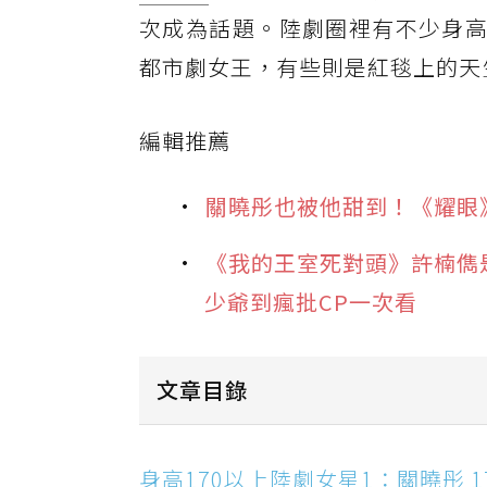
次成為話題。陸劇圈裡有不少身高
都市劇女王，有些則是紅毯上的天
編輯推薦
關曉彤也被他甜到！《耀眼
《我的王室死對頭》許楠儁
少爺到瘋批CP一次看
文章目錄
身高170以上陸劇女星1：關曉彤 17
身高170以上陸劇女星1：關曉彤 1