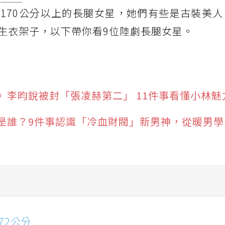
170公分以上的長腿女星，她們有些是古裝美人
生衣架子，以下帶你看9位陸劇長腿女星。
》李昀銳被封「張凌赫第二」 11件事看懂小林魅
是誰？9件事認識「冷血財閥」新男神，從暖男學
2公分
72公分