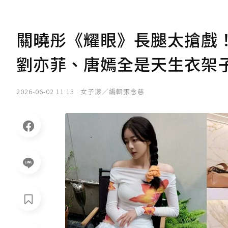
關曉彤《耀眼》長腿太搶戲！
劉亦菲、唐嫣全是天生衣架
2026-06-02 11:13
女子漾／編輯張念慈