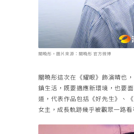
關曉彤。圖片來源：關曉彤 官方微博
關曉彤這次在《耀眼》飾演晴也，
鎮生活，既要適應新環境，也要面
道，代表作品包括《好先生》、《
女主，成長軌跡幾乎被觀眾一路看