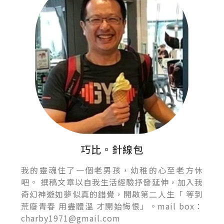
巧比。針線包
我的靈魂住了一個老男孩，幼稚的心至老方休
吧。 撰稿文章以自我生活經驗抒發延伸，加入我
奇幻神遊如夢似真的錯覺，開啟第二人生「 等到
荒廢青春 用盡體溫 才開始悔恨」。mail box：
charby1971@gmail.com