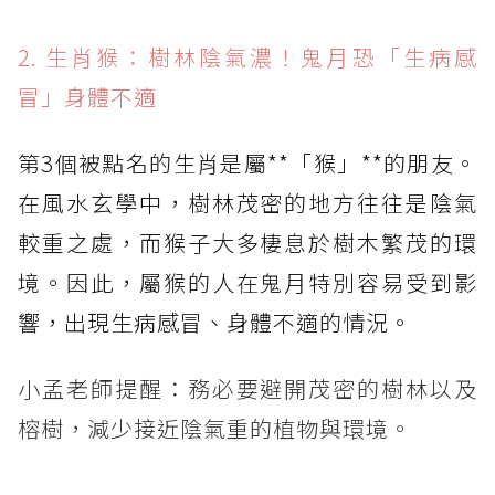
2. 生肖猴：樹林陰氣濃！鬼月恐「生病感
冒」身體不適
第3個被點名的生肖是屬**「猴」**的朋友。
在風水玄學中，樹林茂密的地方往往是陰氣
較重之處，而猴子大多棲息於樹木繁茂的環
境。因此，屬猴的人在鬼月特別容易受到影
響，出現生病感冒、身體不適的情況。
小孟老師提醒：務必要避開茂密的樹林以及
榕樹，減少接近陰氣重的植物與環境。