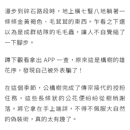
漫步到碎石路段時，地上橫七豎八地躺著一
條條金黃褐色、毛茸茸的東西。乍看之下還
以為是成群結隊的毛毛蟲，讓人不自覺縮了
一下腳步。
蹲下觀看拿出 APP 一查，原來這是構樹的雄
花序，發現自己被外表騙了！
在這個季節，公構樹完成了傳宗接代的授粉
任務，這些長條狀的公花便紛紛從樹梢謝
落。將它拿在手上端詳，不得不佩服大自然
的偽裝術，真的太有趣了。