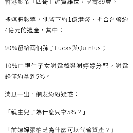
香港
影帝「四哥」謝賢離世，享壽89歲。
據媒體報導，他留下約1億港幣、折合台幣約
4億元的遺產，其中：
90%留給兩個孫子Lucas與Quintus；
10%由親生子女謝霆鋒與謝婷婷分配，謝霆
鋒僅約拿到5%。
消息一出，網友紛紛疑惑：
「親生兒子為什麼只拿5%？」
「前媳婦
張柏芝
為什麼可以代管資產？」