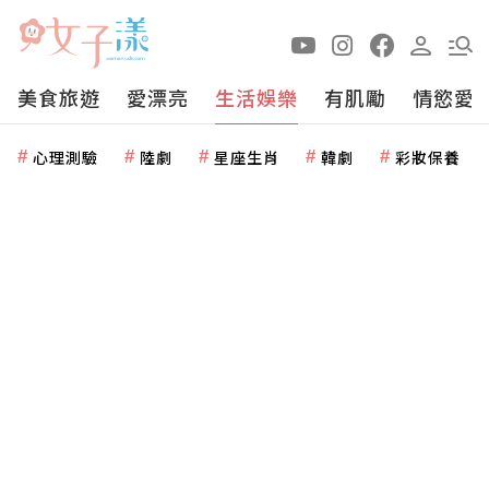
美食旅遊
愛漂亮
生活娛樂
有肌勵
情慾愛
心理測驗
陸劇
星座生肖
韓劇
彩妝保養