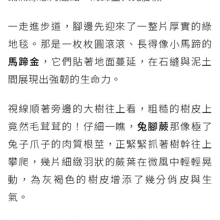
一走進步道，腳邊先迎來了一整片厚實的綠
地毯。那是一枚枚圓滾滾、長得像小馬蹄的
馬蹄金
，它們貼著地面蔓延，在石縫與泥土
間展現出強韌的生命力。
視線順著旁邊的大樹往上看，粗糙的樹皮上
竟然毛茸茸的！仔細一瞧，
兔腳蕨
那像極了
兔子爪子的肉質根莖，正緊緊抓著樹幹往上
攀爬，幾片細緻羽狀的蕨葉在微風中輕輕晃
動，為灰褐色的樹皮增添了幾分俏皮與生
氣。