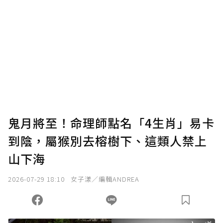
鬼月將至！命理師點名「4生肖」易卡
到陰，屬猴別去榕樹下、這類人禁上
山下海
2026-07-29 18:10
女子漾／編輯ANDREA