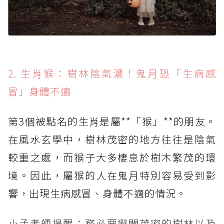
2. 生肖猴：樹林陰氣濃！鬼月恐「生病感
冒」身體不適
第3個被點名的生肖是屬**「猴」**的朋友。
在風水玄學中，樹林茂密的地方往往是陰氣
較重之處，而猴子大多棲息於樹木繁茂的環
境。因此，屬猴的人在鬼月特別容易受到影
響，出現生病感冒、身體不適的情況。
小孟老師提醒：務必要避開茂密的樹林以及