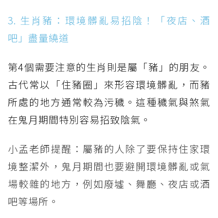
3. 生肖豬：環境髒亂易招陰！「夜店、酒
吧」盡量繞道
第4個需要注意的生肖則是屬「豬」的朋友。
古代常以「住豬圈」來形容環境髒亂，而豬
所處的地方通常較為污穢。這種穢氣與煞氣
在鬼月期間特別容易招致陰氣。
小孟老師提醒：屬豬的人除了要保持住家環
境整潔外，鬼月期間也要避開環境髒亂或氣
場較雜的地方，例如廢墟、舞廳、夜店或酒
吧等場所。