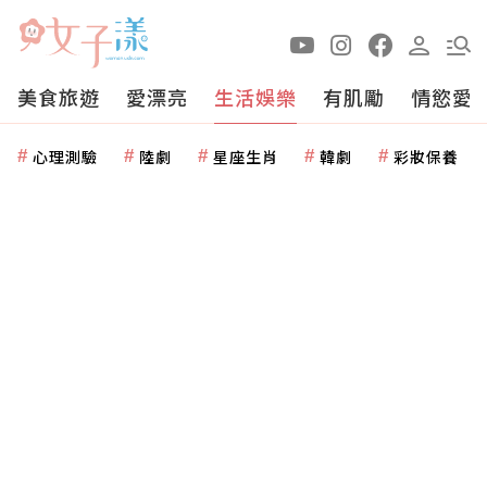
美食旅遊
愛漂亮
生活娛樂
有肌勵
情慾愛
心理測驗
陸劇
星座生肖
韓劇
彩妝保養