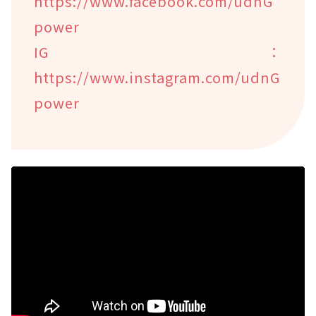
https://www.facebook.com/udnG
power
IG：
https://www.instagram.com/udnG
power