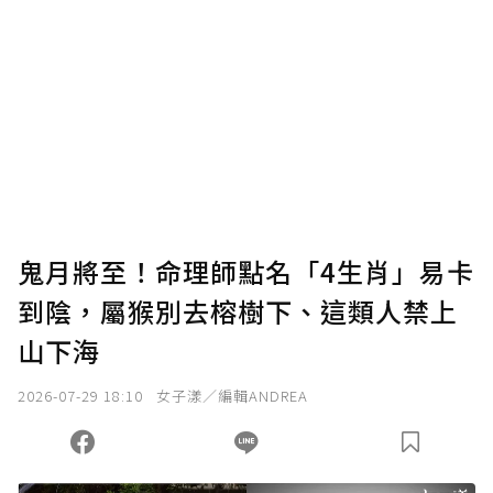
鬼月將至！命理師點名「4生肖」易卡
到陰，屬猴別去榕樹下、這類人禁上
山下海
2026-07-29 18:10
女子漾／編輯ANDREA