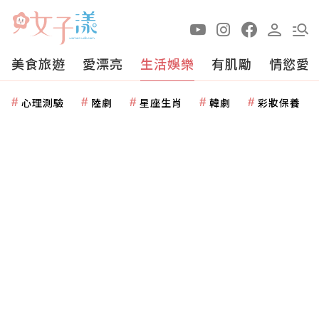
美食旅遊
愛漂亮
生活娛樂
有肌勵
情慾愛
心理測驗
陸劇
星座生肖
韓劇
彩妝保養