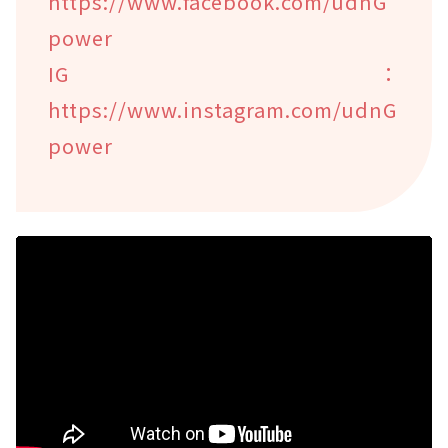
https://www.facebook.com/udnG
power
IG：
https://www.instagram.com/udnG
power