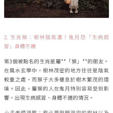
2. 生肖猴：樹林陰氣濃！鬼月恐「生病感
冒」身體不適
第3個被點名的生肖是屬**「猴」**的朋友。
在風水玄學中，樹林茂密的地方往往是陰氣
較重之處，而猴子大多棲息於樹木繁茂的環
境。因此，屬猴的人在鬼月特別容易受到影
響，出現生病感冒、身體不適的情況。
小孟老師提醒：務必要避開茂密的樹林以及