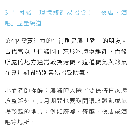
3. 生肖豬：環境髒亂易招陰！「夜店、酒
吧」盡量繞道
第4個需要注意的生肖則是屬「豬」的朋友。
古代常以「住豬圈」來形容環境髒亂，而豬
所處的地方通常較為污穢。這種穢氣與煞氣
在鬼月期間特別容易招致陰氣。
小孟老師提醒：屬豬的人除了要保持住家環
境整潔外，鬼月期間也要避開環境髒亂或氣
場較雜的地方，例如廢墟、舞廳、夜店或酒
吧等場所。