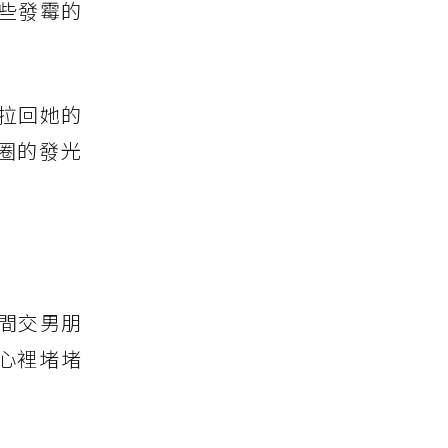
些發霉的
拉回她的
圈的發光
間交男朋
心裡堵堵