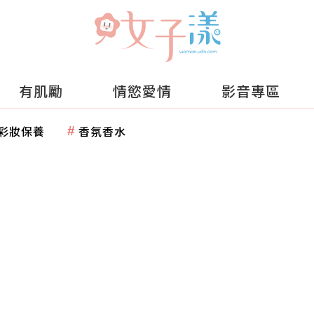
有肌勵
情慾愛情
影音專區
彩妝保養
香氛香水