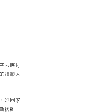
空去應付
G的追蹤人
，妳回家
斷捨離」