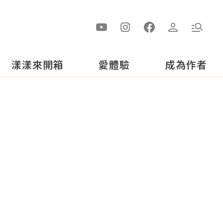
漾漾來開箱
愛體驗
成為作者