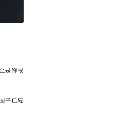
至是妳根
圈子已經