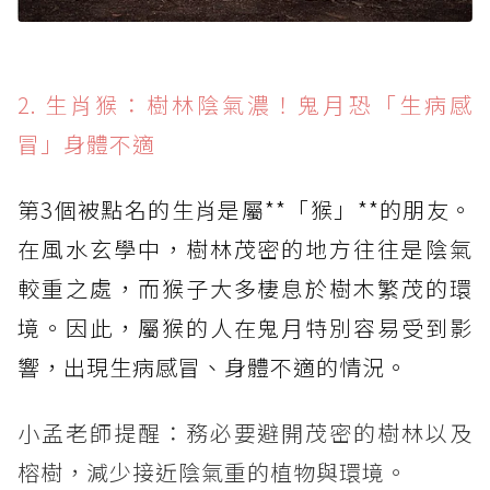
2. 生肖猴：樹林陰氣濃！鬼月恐「生病感
冒」身體不適
第3個被點名的生肖是屬**「猴」**的朋友。
在風水玄學中，樹林茂密的地方往往是陰氣
較重之處，而猴子大多棲息於樹木繁茂的環
境。因此，屬猴的人在鬼月特別容易受到影
響，出現生病感冒、身體不適的情況。
小孟老師提醒：務必要避開茂密的樹林以及
榕樹，減少接近陰氣重的植物與環境。