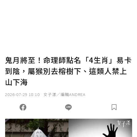
為了鼓勵作者持續創作更好的內容，會員可以
使用「贊助」功能實質回饋給喜愛的作者。可
將您認為適合的點數贈送給作者，一旦使用贊
助點數即不得撤銷，單筆贊助最低點數為30
點，最高點數沒有上限。
U 利點數 1 點 = NTD 1 元。
鬼月將至！命理師點名「4生肖」易卡
到陰，屬猴別去榕樹下、這類人禁上
確認送出
山下海
我已詳閱贊助說明，且同意站方的使用條款。
2026-07-29 18:10
女子漾／編輯ANDREA
您當前剩餘 U 利點數：
0
點；前往
購買點數