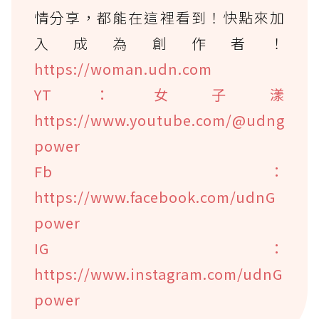
情分享，都能在這裡看到！快點來加
入成為創作者！
https://woman.udn.com
YT：女子漾
https://www.youtube.com/@udng
power
Fb：
https://www.facebook.com/udnG
power
IG：
https://www.instagram.com/udnG
power