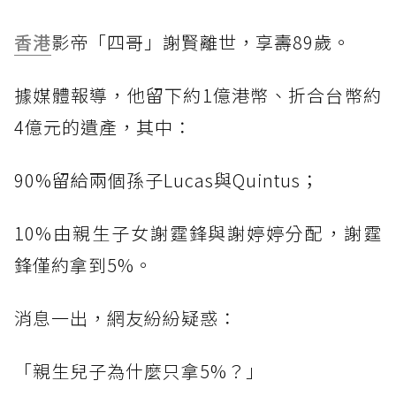
香港
影帝「四哥」謝賢離世，享壽89歲。
據媒體報導，他留下約1億港幣、折合台幣約
4億元的遺產，其中：
90%留給兩個孫子Lucas與Quintus；
10%由親生子女謝霆鋒與謝婷婷分配，謝霆
鋒僅約拿到5%。
消息一出，網友紛紛疑惑：
「親生兒子為什麼只拿5%？」