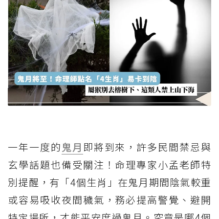
一年一度的
鬼月
即將到來，許多民間禁忌與
玄學話題也備受關注！命理專家小孟老師特
別提醒，有「4個生肖」在鬼月期間陰氣較重
或容易吸收夜間穢氣，務必提高警覺、避開
特定場所，才能平安度過鬼月。究竟是哪4個