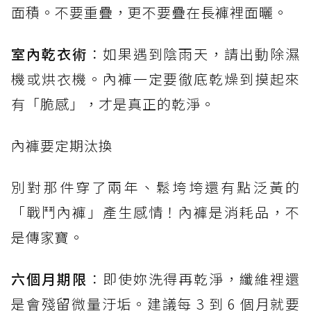
面積。不要重疊，更不要疊在長褲裡面曬。
室內乾衣術
：如果遇到陰雨天，請出動除濕
機或烘衣機。內褲一定要徹底乾燥到摸起來
有「脆感」，才是真正的乾淨。
內褲要定期汰換
別對那件穿了兩年、鬆垮垮還有點泛黃的
「戰鬥內褲」產生感情！內褲是消耗品，不
是傳家寶。
六個月期限
：即使妳洗得再乾淨，纖維裡還
是會殘留微量汙垢。建議每 3 到 6 個月就要