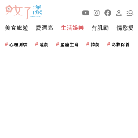
美食旅遊
愛漂亮
生活娛樂
有肌勵
情慾愛
心理測驗
陸劇
星座生肖
韓劇
彩妝保養