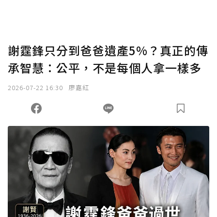
謝霆鋒只分到爸爸遺產5%？真正的傳
承智慧：公平，不是每個人拿一樣多
2026-07-22 16:30
廖嘉紅