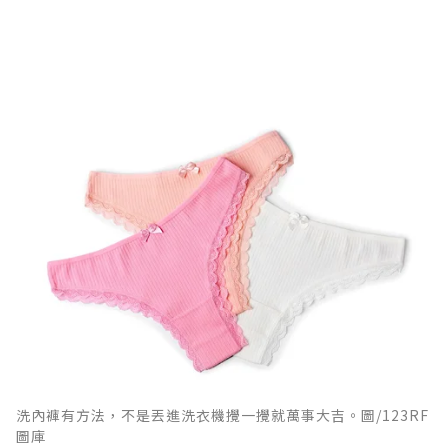
洗內褲有方法，不是丟進洗衣機攪一攪就萬事大吉。圖/123RF
圖庫