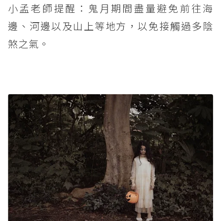
小孟老師提醒：鬼月期間盡量避免前往海
邊、河邊以及山上等地方，以免接觸過多陰
煞之氣。