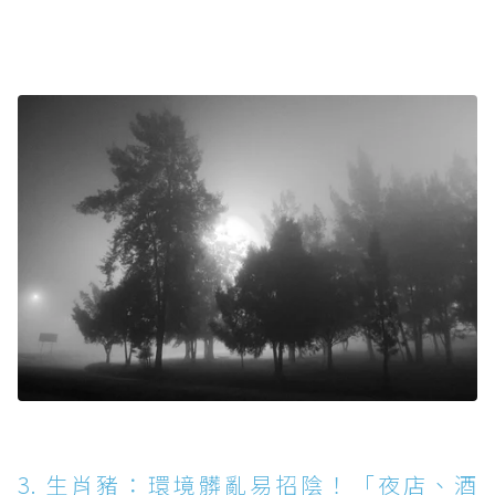
3. 生肖豬：環境髒亂易招陰！「夜店、酒