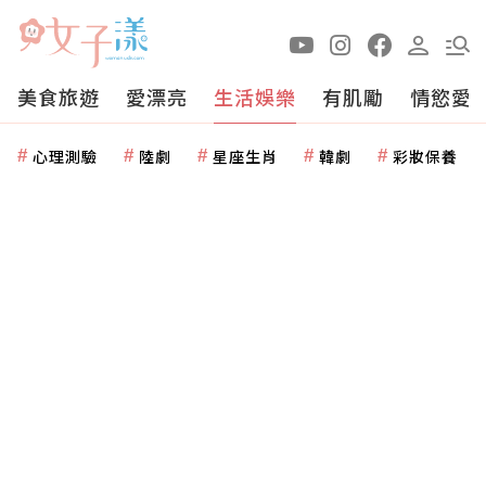
美食旅遊
愛漂亮
生活娛樂
有肌勵
情慾愛
心理測驗
陸劇
星座生肖
韓劇
彩妝保養