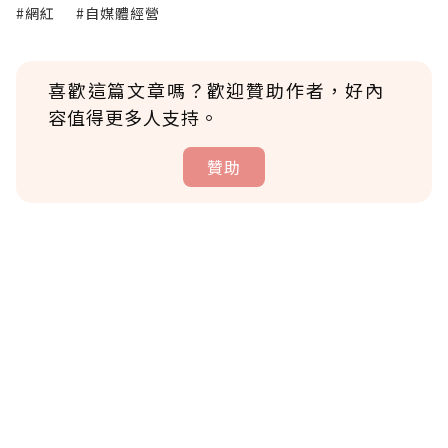
#網紅
#自媒體經營
喜歡這篇文章嗎？歡迎贊助作者，好內
容值得更多人支持。
贊助
贊助說明
為了鼓勵作者持續創作更好的內容，會員可以
使用「贊助」功能實質回饋給喜愛的作者。可
將您認為適合的點數贈送給作者，一旦使用贊
助點數即不得撤銷，單筆贊助最低點數為30
點，最高點數沒有上限。