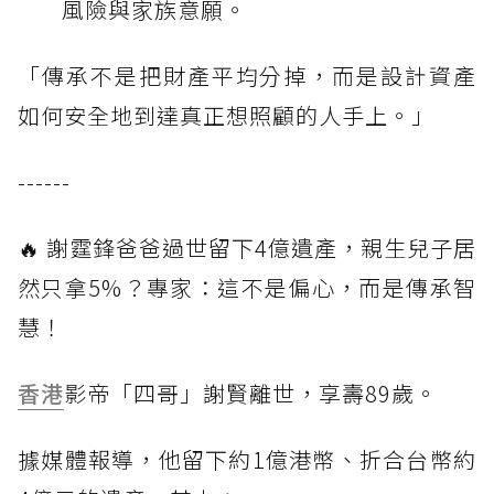
風險與家族意願。
「傳承不是把財產平均分掉，而是設計資產
如何安全地到達真正想照顧的人手上。」
------
🔥 謝霆鋒爸爸過世留下4億遺產，親生兒子居
然只拿5%？專家：這不是偏心，而是傳承智
慧！
香港
影帝「四哥」謝賢離世，享壽89歲。
據媒體報導，他留下約1億港幣、折合台幣約