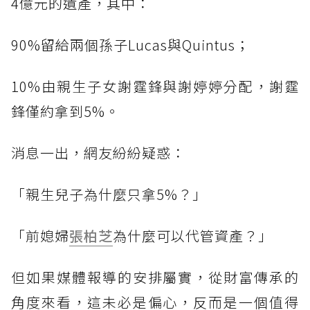
4億元的遺產，其中：
90%留給兩個孫子Lucas與Quintus；
10%由親生子女謝霆鋒與謝婷婷分配，謝霆
鋒僅約拿到5%。
消息一出，網友紛紛疑惑：
「親生兒子為什麼只拿5%？」
「前媳婦
張柏芝
為什麼可以代管資產？」
但如果媒體報導的安排屬實，從財富傳承的
角度來看，這未必是偏心，反而是一個值得