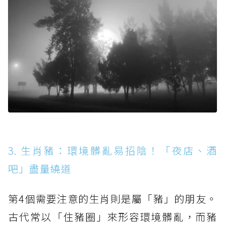
3. 生肖豬：環境髒亂易招陰！「夜店、酒
吧」盡量繞道
第4個需要注意的生肖則是屬「豬」的朋友。
古代常以「住豬圈」來形容環境髒亂，而豬