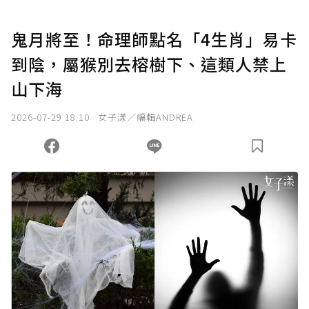
U 利點數 1 點 = NTD 1 元。
鬼月將至！命理師點名「4生肖」易卡
到陰，屬猴別去榕樹下、這類人禁上
確認送出
山下海
我已詳閱贊助說明，且同意站方的使用條款。
2026-07-29 18:10
女子漾／編輯ANDREA
您當前剩餘 U 利點數：
0
點；前往
購買點數