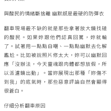
與酸民的情緒斷捨離 幽默感是最硬的防彈衣
翻車現場最不缺的就是那些拿著放大鏡找碴
的酸民。如果妳跟他們認真回罵，妳就輸
了。試著用一點點自嘲、一點點幽默去化解
尷尬。比如被說照片修太大，妳可以幽默回
應「沒辦法，今天靈魂跟肉體都想放假，所
以派濾鏡出動」。當妳展現出那種「妳傷不
到我」的底氣時，那些惡意評論自然會顯得
很蒼白。
仔細分析翻車原因