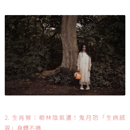
2. 生肖猴：樹林陰氣濃！鬼月恐「生病感
冒」身體不適