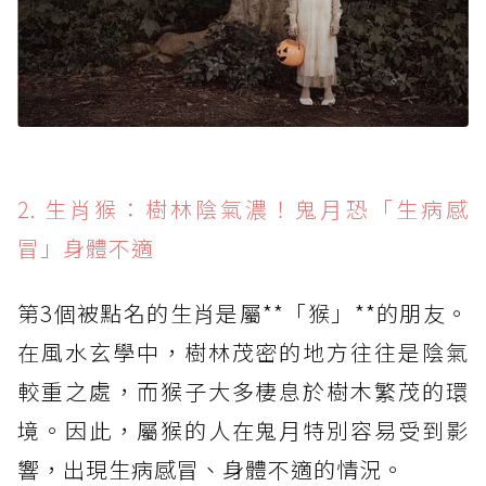
2. 生肖猴：樹林陰氣濃！鬼月恐「生病感
冒」身體不適
第3個被點名的生肖是屬**「猴」**的朋友。
在風水玄學中，樹林茂密的地方往往是陰氣
較重之處，而猴子大多棲息於樹木繁茂的環
境。因此，屬猴的人在鬼月特別容易受到影
響，出現生病感冒、身體不適的情況。