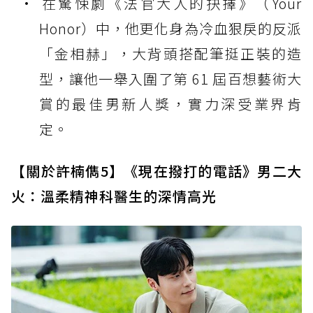
在驚悚劇《法官大人的抉擇》（Your
Honor）中，他更化身為冷血狠戾的反派
「金相赫」，大背頭搭配筆挺正裝的造
型，讓他一舉入圍了第 61 屆百想藝術大
賞的最佳男新人獎，實力深受業界肯
定。
【關於許楠儁5】《現在撥打的電話》男二大
火：溫柔精神科醫生的深情高光