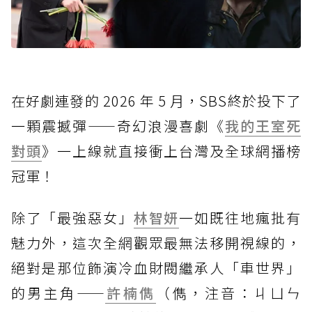
在好劇連發的 2026 年 5 月，SBS終於投下了
一顆震撼彈——奇幻浪漫喜劇《
我的王室死
對頭
》一上線就直接衝上台灣及全球網播榜
冠軍！
除了「最強惡女」
林智妍
一如既往地瘋批有
魅力外，這次全網觀眾最無法移開視線的，
絕對是那位飾演冷血財閥繼承人「車世界」
的男主角——
許楠儁
（儁，注音：ㄐㄩㄣ