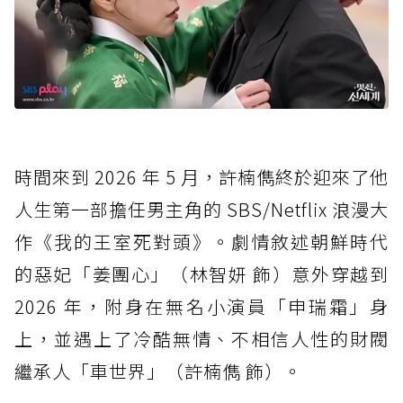
時間來到 2026 年 5 月，許楠儁終於迎來了他
人生第一部擔任男主角的 SBS/Netflix 浪漫大
作《我的王室死對頭》。劇情敘述朝鮮時代
的惡妃「姜團心」（林智妍 飾）意外穿越到
2026 年，附身在無名小演員「申瑞霜」身
上，並遇上了冷酷無情、不相信人性的財閥
繼承人「車世界」（許楠儁 飾）。