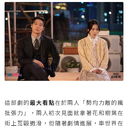
這部劇的
最大看點
在於兩人「勢均力敵的瘋
批張力」，兩人初次見面就拿著花和樹葉在
街上互毆撒潑，但隨著劇情進展，車世界在