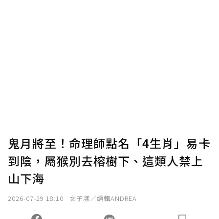
贊助說明
為了鼓勵作者持續創作更好的內容，會員可以
使用「贊助」功能實質回饋給喜愛的作者。可
將您認為適合的點數贈送給作者，一旦使用贊
助點數即不得撤銷，單筆贊助最低點數為30
點，最高點數沒有上限。
U 利點數 1 點 = NTD 1 元。
鬼月將至！命理師點名「4生肖」易卡
到陰，屬猴別去榕樹下、這類人禁上
確認送出
山下海
我已詳閱贊助說明，且同意站方的使用條款。
2026-07-29 18:10
女子漾／編輯ANDREA
您當前剩餘 U 利點數：
0
點；前往
購買點數