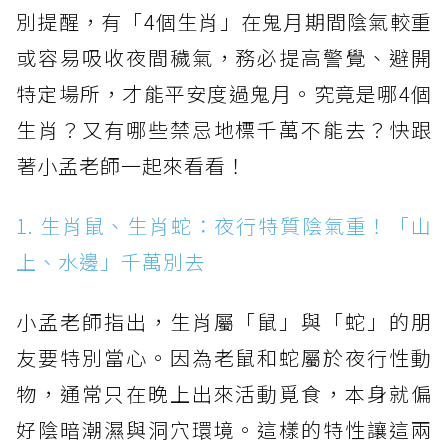
別提醒，有「4個生肖」在鬼月期間陰氣較重
或容易吸收夜間穢氣，務必提高警覺、避開
特定場所，才能平安度過鬼月。究竟是哪4個
生肖？又有哪些禁忌地標千萬不能去？快跟
著小孟老師一起來看看！
1. 生肖鼠、生肖蛇：夜行特質陰氣重！「山
上、水邊」千萬別去
小孟老師指出，生肖屬「鼠」與「蛇」的朋
友要特別當心。因為老鼠和蛇屬於夜行性動
物，通常只在晚上出來活動覓食，本身就偏
好陰暗潮濕與洞穴環境。這樣的特性讓這兩