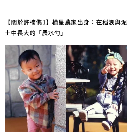
【關
於
許
楠儁1】橫星農家出身：在稻浪與泥
土中長大的「農水勺」