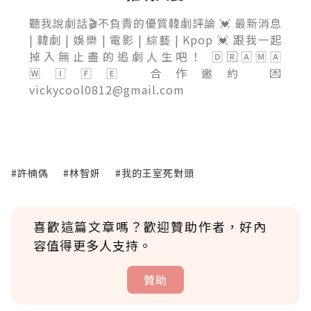
聽我說劇話🎬不負責的優質韓劇評論 💓 最新消息
| 韓劇 | 娛樂 | 電影 | 綜藝 | Kpop 💓 跟我一起
掉入無止盡的追劇人生吧！ 🄳🅁🄰🄼🄰
🅆🄸🄵🄴 合作邀約 💌
vickycool0812@gmail.com
#許楠儁
#林智妍
#我的王室死對頭
喜歡這篇文章嗎？歡迎贊助作者，好內
容值得更多人支持。
贊助