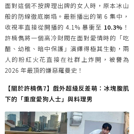
面對這個不按牌理出牌的女人時，原本冰山
般的防線徹底崩塌。最新播出的第 6 集中，
收視率直接從開播的 4.1% 暴衝至
10.3%
！
許楠儁將一個高冷財閥在面對愛情時的「吃
醋、幼稚、暗中保護」演繹得極其生動，兩
人的粉紅火花直接在社群上炸開，被譽為
2026 年最頂的嫌惡羅曼史！
【關於許楠儁7】戲外超級反差萌：冰塊腹肌
下的「重度愛狗人士」與料理男