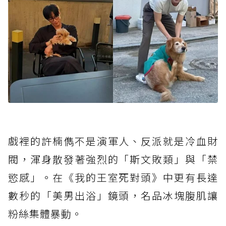
戲裡的許楠儁不是演軍人、反派就是冷血財
閥，渾身散發著強烈的「斯文敗類」與「禁
慾感」。在《我的王室死對頭》中更有長達
數秒的「美男出浴」鏡頭，名品冰塊腹肌讓
粉絲集體暴動。