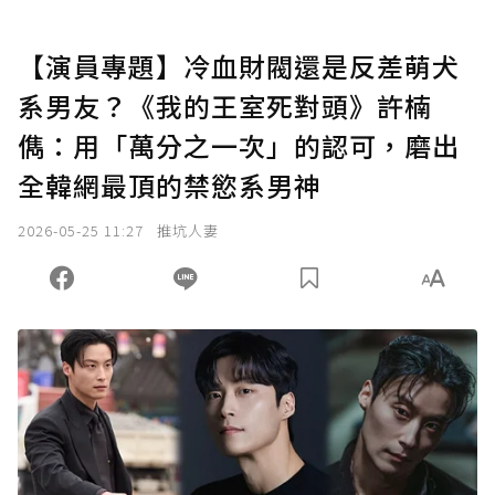
【演員專題】冷血財閥還是反差萌犬
系男友？《我的王室死對頭》許楠
儁：用「萬分之一次」的認可，磨出
全韓網最頂的禁慾系男神
2026-05-25 11:27
推坑人妻