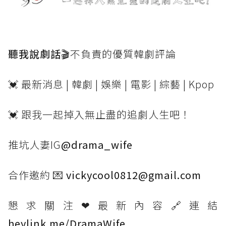
聽我說劇話🎬
不負責的優質韓劇評論
💓 最新消息 | 韓劇 | 娛樂 | 電影 | 綜藝 | Kpop
💓 跟我一起掉入無止盡的追劇人生吧！
推坑人妻IG
@drama_wife
合作邀約 💌
vickycool0812@gmail.com
懇求關注❤最新內容🔗連結
heylink.me/DramaWife