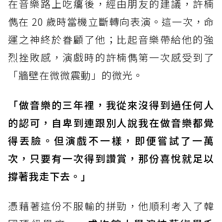
在音樂路上吃癟後，經由朋友的建議，許楠
儁在 20 歲時當機立斷轉向表演。這一次，命
運之神終於眷顧了他；比起音樂帶給他的強
烈挫敗感，演戲時的許楠儁第一次感受到了
「牆壁在微微震動」的微光。
「做音樂的三年裡，我從來沒得到過任何人
的認可，自卑到連跟別人說我在做音樂都覺
得丟臉。但演戲不一樣，即便嘗試了一萬
次，只要有一次得到讚賞，那份喜悅就足以
撐著我走下去。」
憑藉著這份不服輸的拼勁，他順利考入了韓