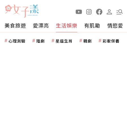
美食旅遊
愛漂亮
生活娛樂
有肌勵
情慾愛
心理測驗
陸劇
星座生肖
韓劇
彩妝保養