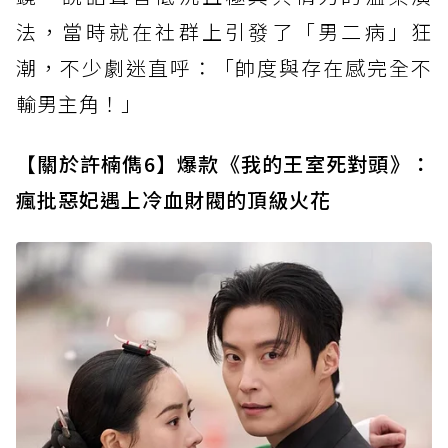
法，當時就在社群上引發了「男二病」狂
潮，不少劇迷直呼：「帥度與存在感完全不
輸男主角！」
【關於許楠儁6】爆款《我的王室死對頭》：
瘋批惡妃遇上冷血財閥的頂級火花