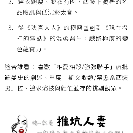
穿衣顯瘦、脫衣有肉，西裝下藏著的名
品腹肌與低沉菸太音。
從《法官大人》的極惡빌런到《現在撥
打的電話》的溫柔醫生，戲路極廣的變
色龍實力。
適合誰看： 喜歡「相愛相殺/強強聯手」瘋批
羅曼史的劇迷、重度「斯文敗類/禁慾系西裝
男」控、追求演技與顏值並存的挑剔觀眾。