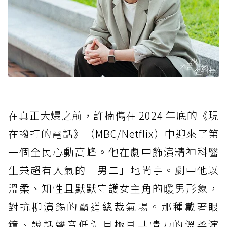
在真正大爆之前，許楠儁在 2024 年底的《現
在撥打的電話》（MBC/Netflix）中迎來了第
一個全民心動高峰。他在劇中飾演精神科醫
生兼超有人氣的「男二」地尚宇。劇中他以
溫柔、知性且默默守護女主角的暖男形象，
對抗柳演錫的霸道總裁氣場。那種戴著眼
鏡、說話聲音低沉且極具共情力的溫柔演