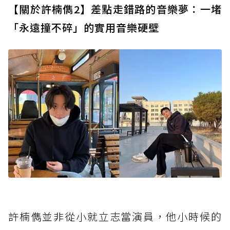
【關於許楠儁2】差點走錯路的音樂夢：一堵
「永遠撞不碎」的實用音樂硬壁
許楠儁並非從小就立志當演員，他小時候的