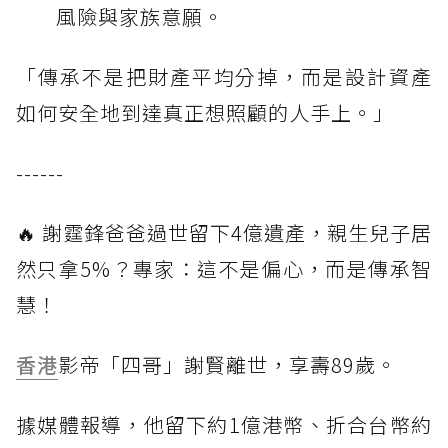
風險與家族意願。
「傳承不是把財產平均分掉，而是設計資產
如何安全地到達真正想照顧的人手上。」
------
🔥 謝霆鋒爸爸過世留下4億遺產，親生兒子居
然只拿5%？專家：這不是偏心，而是傳承智
慧！
香港
影帝「四哥」謝賢離世，享壽89歲。
據媒體報導，他留下約1億港幣、折合台幣約