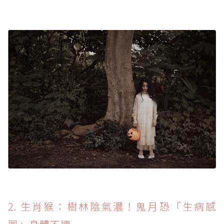
2. 生肖猴：樹林陰氣濃！鬼月恐「生病感