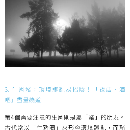
3. 生肖豬：環境髒亂易招陰！「夜店、酒
吧」盡量繞道
第4個需要注意的生肖則是屬「豬」的朋友。
古代常以「住豬圈」來形容環境髒亂，而豬