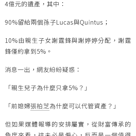
4億元的遺產，其中：
90%留給兩個孫子Lucas與Quintus；
10%由親生子女謝霆鋒與謝婷婷分配，謝霆
鋒僅約拿到5%。
消息一出，網友紛紛疑惑：
「親生兒子為什麼只拿5%？」
「前媳婦
張柏芝
為什麼可以代管資產？」
但如果媒體報導的安排屬實，從財富傳承的
角度來看，這未必是偏心，反而是一個值得