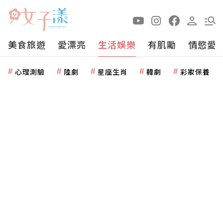
美食旅遊
愛漂亮
生活娛樂
有肌勵
情慾愛
心理測驗
陸劇
星座生肖
韓劇
彩妝保養