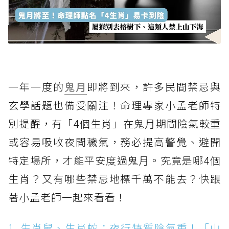
一年一度的
鬼月
即將到來，許多民間禁忌與
玄學話題也備受關注！命理專家小孟老師特
別提醒，有「4個生肖」在鬼月期間陰氣較重
或容易吸收夜間穢氣，務必提高警覺、避開
特定場所，才能平安度過鬼月。究竟是哪4個
生肖？又有哪些禁忌地標千萬不能去？快跟
著小孟老師一起來看看！
1. 生肖鼠、生肖蛇：夜行特質陰氣重！「山