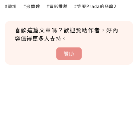
#職場
#米蘭達
#電影推薦
#穿著Prada的惡魔2
喜歡這篇文章嗎？歡迎贊助作者，好內
容值得更多人支持。
贊助
贊助說明
為了鼓勵作者持續創作更好的內容，會員可以
使用「贊助」功能實質回饋給喜愛的作者。可
將您認為適合的點數贈送給作者，一旦使用贊
助點數即不得撤銷，單筆贊助最低點數為30
點，最高點數沒有上限。