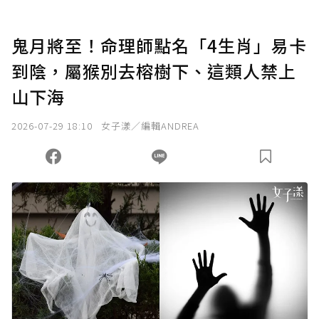
U 利點數 1 點 = NTD 1 元。
鬼月將至！命理師點名「4生肖」易卡
到陰，屬猴別去榕樹下、這類人禁上
確認送出
山下海
我已詳閱贊助說明，且同意站方的使用條款。
2026-07-29 18:10
女子漾／編輯ANDREA
您當前剩餘 U 利點數：
0
點；前往
購買點數