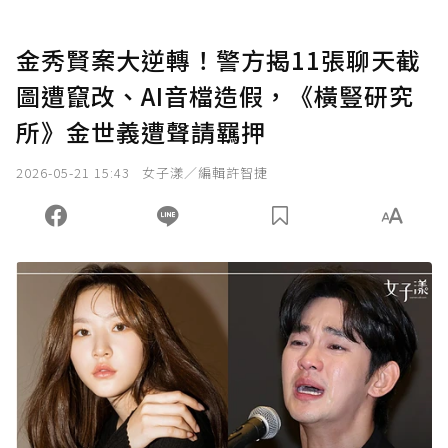
金秀賢案大逆轉！警方揭11張聊天截
圖遭竄改、AI音檔造假，《橫豎研究
所》金世義遭聲請羈押
2026-05-21 15:43
女子漾／編輯許智捷