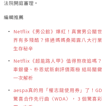
法院開庭審理。
編輯推薦
Netflix《男公館》爆紅！真實男公關世
界有多殘酷？條通媽媽桑揭露八大行業
生存秘辛
Netflix《超能路人甲》值得熬夜追嗎？
車銀優、朴恩斌新劇評價兩極 結局關鍵
一次解析
aespa真的用「權志龍使用券」了！GD
驚喜合作先行曲〈WDA〉， 3 個驚喜彩