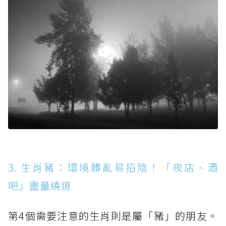
3. 生肖豬：環境髒亂易招陰！「夜店、酒
吧」盡量繞道
第4個需要注意的生肖則是屬「豬」的朋友。