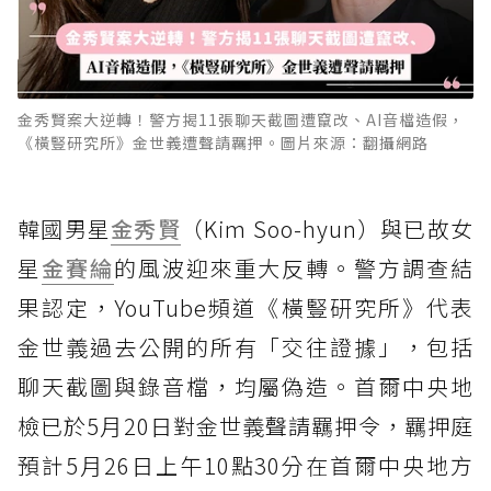
金秀賢案大逆轉！警方揭11張聊天截圖遭竄改、AI音檔造假，
《橫豎研究所》金世義遭聲請羈押。圖片來源：翻攝網路
韓國男星
金秀賢
（Kim Soo-hyun）與已故女
星
金賽綸
的風波迎來重大反轉。警方調查結
果認定，YouTube頻道《橫豎研究所》代表
金世義過去公開的所有「交往證據」，包括
聊天截圖與錄音檔，均屬偽造。首爾中央地
檢已於5月20日對金世義聲請羈押令，羈押庭
預計5月26日上午10點30分在首爾中央地方