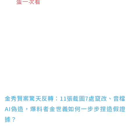
蛋一次看
金秀賢案驚天反轉：11張截圖7處竄改、音檔
AI偽造，爆料者金世義如何一步步捏造假證
據？