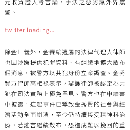
元收買證人等言論，手法之惡劣讓外界震
驚。
twitter loading...
除金世義外，金賽綸遺屬的法律代理人律師
也因涉嫌提供犯罪資料、有組織地擴大散布
假消息，被警方以共犯身份立案調查。金秀
賢方律師高相祿表示，辯護律師被認定為共
犯在司法實務上極為罕見。警方也在申請書
中披露，這起事件已導致金秀賢的社會與經
濟活動全面崩潰，至今仍持續接受精神科治
療，若謠言繼續散布，恐造成難以挽回的重