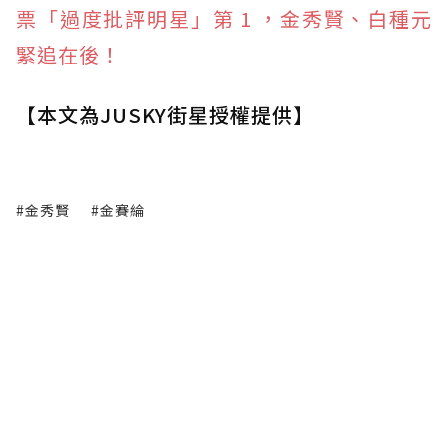
票「過度批評明星」第 1 ，金秀賢、白種元
緊追在後！
【本文為JUSKY街星授權提供】
#金秀賢
#金賽綸