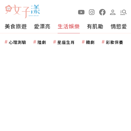
美食旅遊
愛漂亮
生活娛樂
有肌勵
情慾愛
心理測驗
陸劇
星座生肖
韓劇
彩妝保養