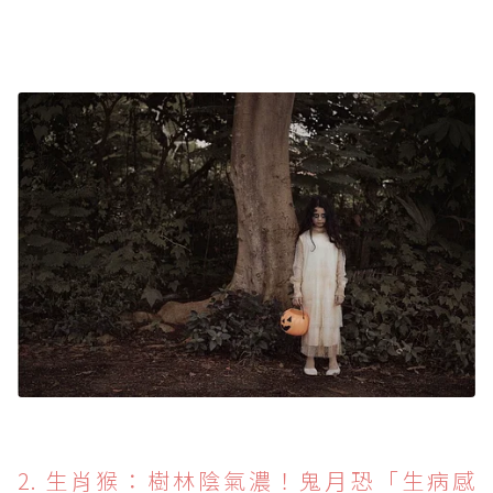
2. 生肖猴：樹林陰氣濃！鬼月恐「生病感