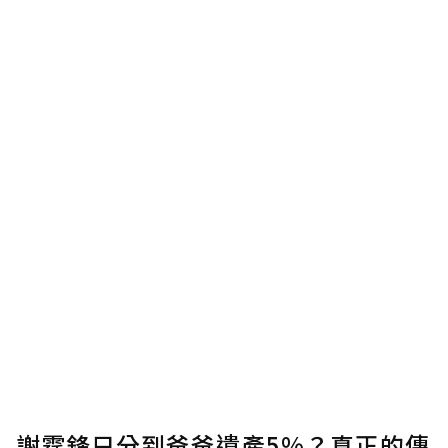
謝霆鋒只分到爸爸遺產5%？真正的傳