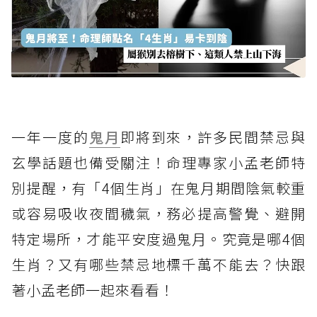
一年一度的
鬼月
即將到來，許多民間禁忌與
玄學話題也備受關注！命理專家小孟老師特
別提醒，有「4個生肖」在鬼月期間陰氣較重
或容易吸收夜間穢氣，務必提高警覺、避開
特定場所，才能平安度過鬼月。究竟是哪4個
生肖？又有哪些禁忌地標千萬不能去？快跟
著小孟老師一起來看看！