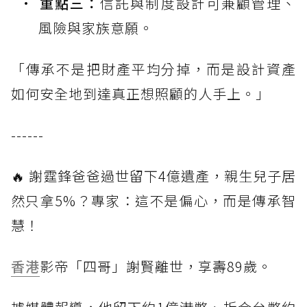
重點三：
信託與制度設計可兼顧管理、
風險與家族意願。
「傳承不是把財產平均分掉，而是設計資產
如何安全地到達真正想照顧的人手上。」
------
🔥 謝霆鋒爸爸過世留下4億遺產，親生兒子居
然只拿5%？專家：這不是偏心，而是傳承智
慧！
香港
影帝「四哥」謝賢離世，享壽89歲。