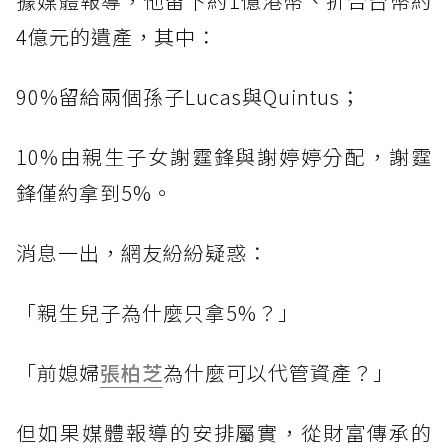
據媒體報導，他留下約1億港幣、折合台幣約
4億元的遺產，其中：
90%留給兩個孫子Lucas與Quintus；
10%由親生子女謝霆鋒與謝婷婷分配，謝霆
鋒僅約拿到5%。
消息一出，網友紛紛疑惑：
「親生兒子為什麼只拿5%？」
「前媳婦
張柏芝
為什麼可以代管資產？」
但如果媒體報導的安排屬實，從財富傳承的