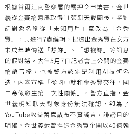
根據首爾江南警察署的羈押令申請書，金世
義從金賽綸遺屬取得11張聊天截圖後，將對
話對象名稱從「未知用戶」竄改為「金秀
賢」，共進行7處編輯，捏造出金秀賢在女方
未成年時傳送「想妳」、「想抱妳」等訊息
的假對話。去年5月7日記者會上公開的金賽
綸語音檔，也被警方認定是利用AI技術偽
造，內容宣稱「從國中就和金秀賢交往，國
二寒假發生第一次性關係」。警方直指，金
世義明知聊天對象身份無法確認，卻為了
YouTube收益蓄意散布不實謠言，誹謗目的
明確。金世義還曾捏造金秀賢企圖以40億韓