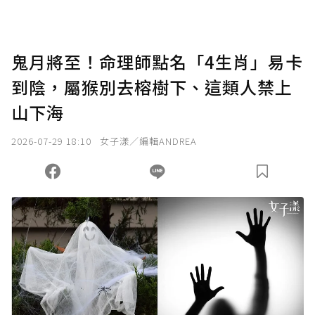
鬼月將至！命理師點名「4生肖」易卡
到陰，屬猴別去榕樹下、這類人禁上
山下海
2026-07-29 18:10
女子漾／編輯ANDREA