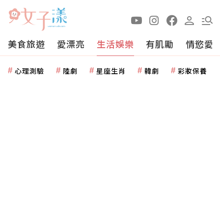
美食旅遊
愛漂亮
生活娛樂
有肌勵
情慾愛
心理測驗
陸劇
星座生肖
韓劇
彩妝保養