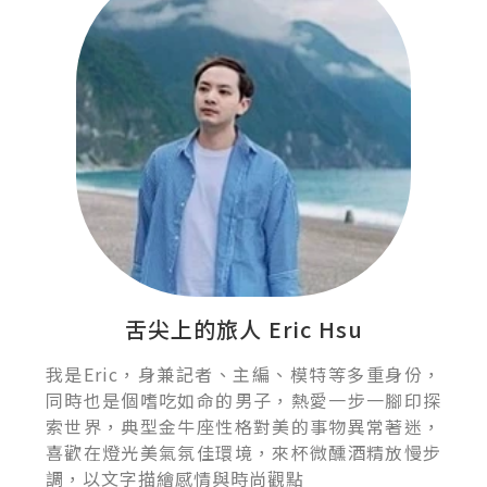
舌尖上的旅人 Eric Hsu
我是Eric，身兼記者、主編、模特等多重身份，
同時也是個嗜吃如命的男子，熱愛一步一腳印探
索世界，典型金牛座性格對美的事物異常著迷，
喜歡在燈光美氣氛佳環境，來杯微醺酒精放慢步
調，以文字描繪感情與時尚觀點