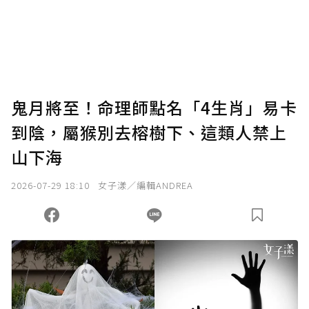
使用「贊助」功能實質回饋給喜愛的作者。可
將您認為適合的點數贈送給作者，一旦使用贊
助點數即不得撤銷，單筆贊助最低點數為30
點，最高點數沒有上限。
U 利點數 1 點 = NTD 1 元。
鬼月將至！命理師點名「4生肖」易卡
到陰，屬猴別去榕樹下、這類人禁上
確認送出
山下海
我已詳閱贊助說明，且同意站方的使用條款。
2026-07-29 18:10
女子漾／編輯ANDREA
您當前剩餘 U 利點數：
0
點；前往
購買點數