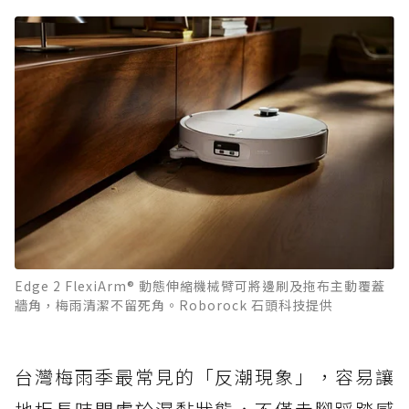
Edge 2 FlexiArm® 動態伸縮機械臂可將邊刷及拖布主動覆蓋
牆角，梅雨清潔不留死角。Roborock 石頭科技提供
台灣梅雨季最常見的「反潮現象」，容易讓