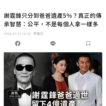
謝霆鋒只分到爸爸遺產5%？真正的傳
承智慧：公平，不是每個人拿一樣多
2026-07-22 16:30
廖嘉紅