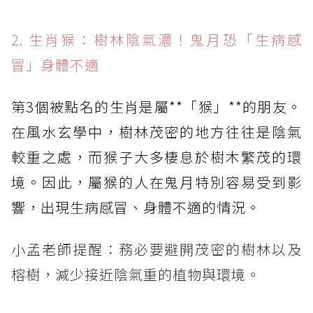
2. 生肖猴：樹林陰氣濃！鬼月恐「生病感
冒」身體不適
第3個被點名的生肖是屬**「猴」**的朋友。
在風水玄學中，樹林茂密的地方往往是陰氣
較重之處，而猴子大多棲息於樹木繁茂的環
境。因此，屬猴的人在鬼月特別容易受到影
響，出現生病感冒、身體不適的情況。
小孟老師提醒：務必要避開茂密的樹林以及
榕樹，減少接近陰氣重的植物與環境。