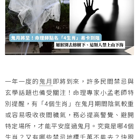
一年一度的
鬼月
即將到來，許多民間禁忌與
玄學話題也備受關注！命理專家小孟老師特
別提醒，有「4個生肖」在鬼月期間陰氣較重
或容易吸收夜間穢氣，務必提高警覺、避開
特定場所，才能平安度過鬼月。究竟是哪4個
生肖？又有哪些禁忌地標千萬不能去？快跟