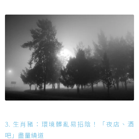
3. 生肖豬：環境髒亂易招陰！「夜店、酒
吧」盡量繞道