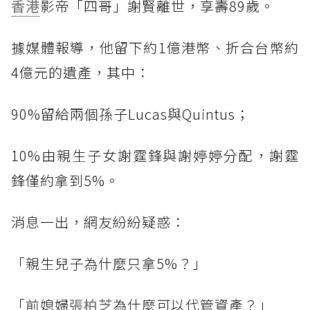
香港
影帝「四哥」謝賢離世，享壽89歲。
據媒體報導，他留下約1億港幣、折合台幣約
4億元的遺產，其中：
90%留給兩個孫子Lucas與Quintus；
10%由親生子女謝霆鋒與謝婷婷分配，謝霆
鋒僅約拿到5%。
消息一出，網友紛紛疑惑：
「親生兒子為什麼只拿5%？」
「前媳婦
張柏芝
為什麼可以代管資產？」