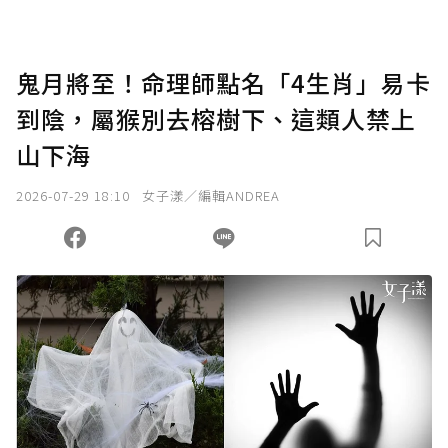
鬼月將至！命理師點名「4生肖」易卡
到陰，屬猴別去榕樹下、這類人禁上
山下海
2026-07-29 18:10
女子漾／編輯ANDREA