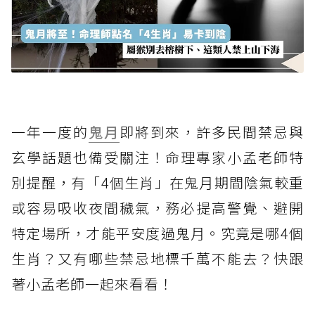
一年一度的
鬼月
即將到來，許多民間禁忌與
玄學話題也備受關注！命理專家小孟老師特
別提醒，有「4個生肖」在鬼月期間陰氣較重
或容易吸收夜間穢氣，務必提高警覺、避開
特定場所，才能平安度過鬼月。究竟是哪4個
生肖？又有哪些禁忌地標千萬不能去？快跟
著小孟老師一起來看看！