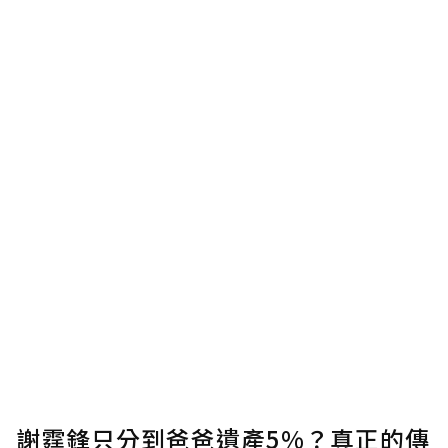
謝霆鋒只分到爸爸遺產5%？真正的傳