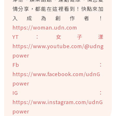
情分享，都能在這裡看到！快點來加
入成為創作者！
https://woman.udn.com
YT：女子漾
https://www.youtube.com/@udng
power
Fb：
https://www.facebook.com/udnG
power
IG：
https://www.instagram.com/udnG
power