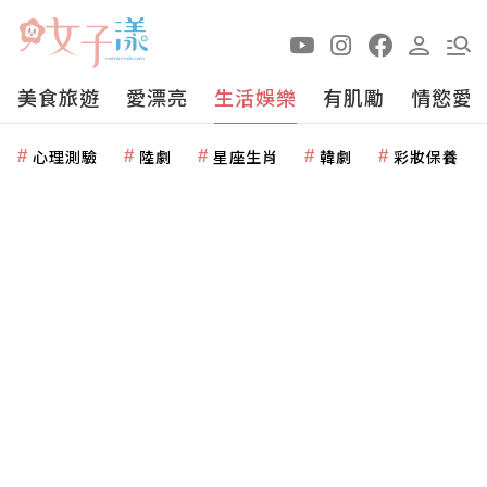
美食旅遊
愛漂亮
生活娛樂
有肌勵
情慾愛
心理測驗
陸劇
星座生肖
韓劇
彩妝保養