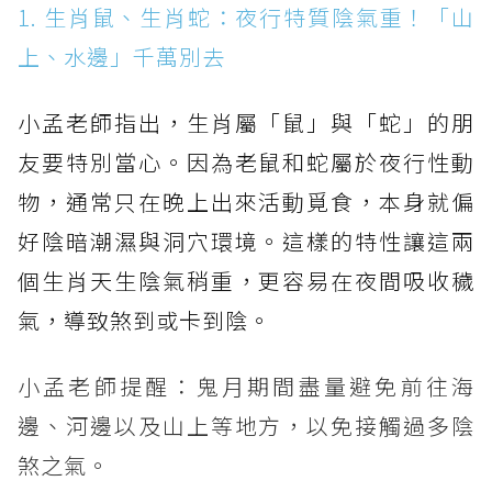
1. 生肖鼠、生肖蛇：夜行特質陰氣重！「山
上、水邊」千萬別去
小孟老師指出，生肖屬「鼠」與「蛇」的朋
友要特別當心。因為老鼠和蛇屬於夜行性動
物，通常只在晚上出來活動覓食，本身就偏
好陰暗潮濕與洞穴環境。這樣的特性讓這兩
個生肖天生陰氣稍重，更容易在夜間吸收穢
氣，導致煞到或卡到陰。
小孟老師提醒：鬼月期間盡量避免前往海
邊、河邊以及山上等地方，以免接觸過多陰
煞之氣。