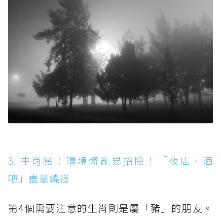
3. 生肖豬：環境髒亂易招陰！「夜店、酒
吧」盡量繞道
第4個需要注意的生肖則是屬「豬」的朋友。