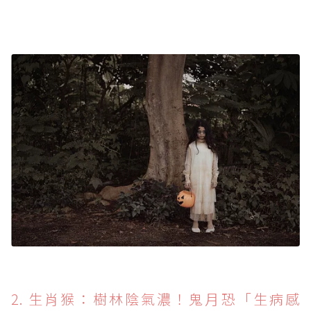
2. 生肖猴：樹林陰氣濃！鬼月恐「生病感