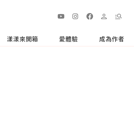
漾漾來開箱
愛體驗
成為作者