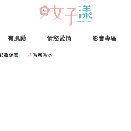
有肌勵
情慾愛情
影音專區
彩妝保養
香氛香水