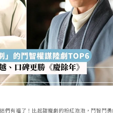
迷們有福了！比起甜寵劇的粉紅泡泡，鬥智鬥勇