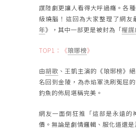
謀陸劇更讓人看得大呼過癮。各種
級燒腦！這回為大家整理了網友最
年
》，其中一部更是被封為「
權謀
TOP1：《
琅琊榜
》
由
胡歌
、王凱主演的《琅琊榜》絕
名回到金陵，為赤焰軍洗刷冤屈的
釣魚的佈局堪稱完美。
網友一面倒狂推「這部是永遠的神
價。無論是劇情邏輯、服化道還是