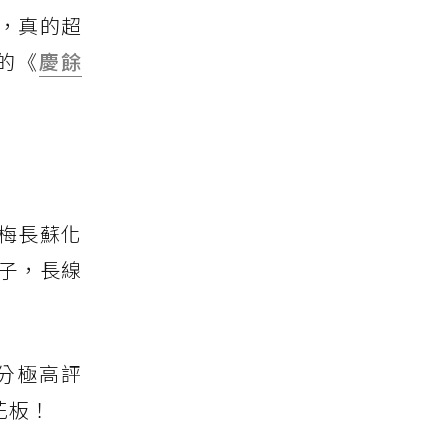
，真的超
的《
慶餘
梅長蘇化
子，長線
分極高評
花板！