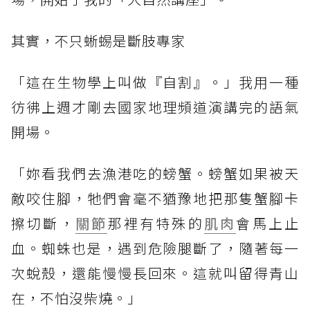
其實，不只蜥蜴是斷肢專家
「這在生物學上叫做『自割』。」我用一種
彷彿上週才剛去國家地理頻道演講完的語氣
開場。
「妳看我們去漁港吃的螃蟹。螃蟹如果被天
敵咬住腳，牠們會毫不猶豫地把那隻蟹腳卡
擦切斷，
關節
那裡有特殊的
肌肉
會馬上止
血。蜘蛛也是，遇到危險腿斷了，隨著每一
次蛻殼，還能慢慢長回來。這就叫留得青山
在，不怕沒柴燒。」