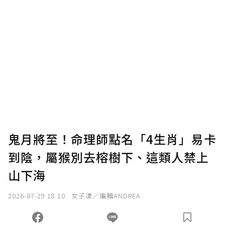
贊助說明
為了鼓勵作者持續創作更好的內容，會員可以
使用「贊助」功能實質回饋給喜愛的作者。可
將您認為適合的點數贈送給作者，一旦使用贊
助點數即不得撤銷，單筆贊助最低點數為30
點，最高點數沒有上限。
U 利點數 1 點 = NTD 1 元。
鬼月將至！命理師點名「4生肖」易卡
到陰，屬猴別去榕樹下、這類人禁上
確認送出
山下海
我已詳閱贊助說明，且同意站方的使用條款。
2026-07-29 18:10
女子漾／編輯ANDREA
您當前剩餘 U 利點數：
0
點；前往
購買點數