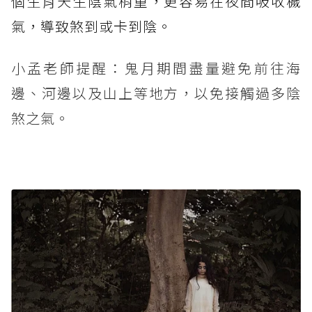
個生肖天生陰氣稍重，更容易在夜間吸收穢
氣，導致煞到或卡到陰。
小孟老師提醒：鬼月期間盡量避免前往海
邊、河邊以及山上等地方，以免接觸過多陰
煞之氣。