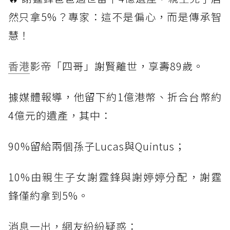
然只拿5%？專家：這不是偏心，而是傳承智
慧！
香港
影帝「四哥」謝賢離世，享壽89歲。
據媒體報導，他留下約1億港幣、折合台幣約
4億元的遺產，其中：
90%留給兩個孫子Lucas與Quintus；
10%由親生子女謝霆鋒與謝婷婷分配，謝霆
鋒僅約拿到5%。
消息一出，網友紛紛疑惑：