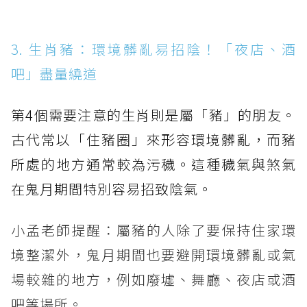
3. 生肖豬：環境髒亂易招陰！「夜店、酒
吧」盡量繞道
第4個需要注意的生肖則是屬「豬」的朋友。
古代常以「住豬圈」來形容環境髒亂，而豬
所處的地方通常較為污穢。這種穢氣與煞氣
在鬼月期間特別容易招致陰氣。
小孟老師提醒：屬豬的人除了要保持住家環
境整潔外，鬼月期間也要避開環境髒亂或氣
場較雜的地方，例如廢墟、舞廳、夜店或酒
吧等場所。