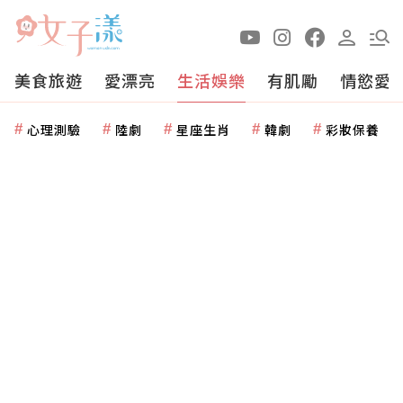
美食旅遊
愛漂亮
生活娛樂
有肌勵
情慾愛
心理測驗
陸劇
星座生肖
韓劇
彩妝保養