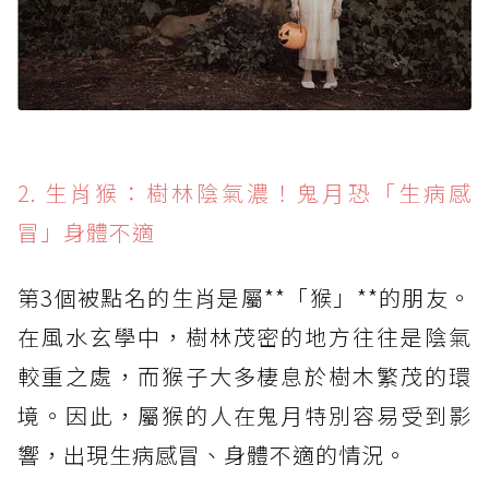
2. 生肖猴：樹林陰氣濃！鬼月恐「生病感
冒」身體不適
第3個被點名的生肖是屬**「猴」**的朋友。
在風水玄學中，樹林茂密的地方往往是陰氣
較重之處，而猴子大多棲息於樹木繁茂的環
境。因此，屬猴的人在鬼月特別容易受到影
響，出現生病感冒、身體不適的情況。