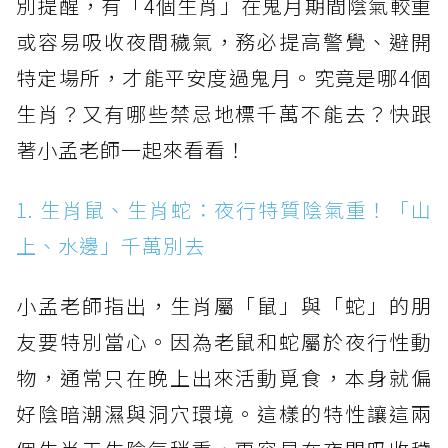
別提醒，有「4個生肖」在鬼月期間陰氣較重
或容易吸收夜間穢氣，務必提高警覺、避開
特定場所，才能平安度過鬼月。究竟是哪4個
生肖？又有哪些禁忌地標千萬不能去？快跟
著小孟老師一起來看看！
1. 生肖鼠、生肖蛇：夜行特質陰氣重！「山
上、水邊」千萬別去
小孟老師指出，生肖屬「鼠」與「蛇」的朋
友要特別當心。因為老鼠和蛇屬於夜行性動
物，通常只在晚上出來活動覓食，本身就偏
好陰暗潮濕與洞穴環境。這樣的特性讓這兩