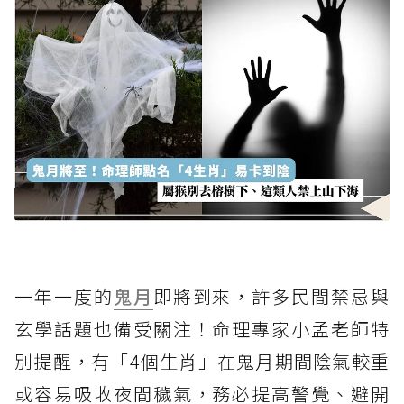
一年一度的
鬼月
即將到來，許多民間禁忌與
玄學話題也備受關注！命理專家小孟老師特
別提醒，有「4個生肖」在鬼月期間陰氣較重
或容易吸收夜間穢氣，務必提高警覺、避開