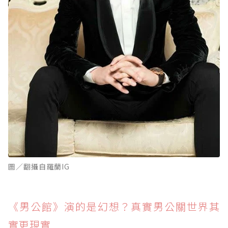
圖／翻攝自羅蘭IG
《男公館》演的是幻想？真實男公關世界其
實更現實