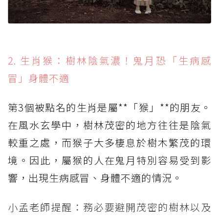
2. 生肖猴：樹林陰氣濃！鬼月恐「生病感
冒」身體不適
第3個被點名的生肖是屬**「猴」**的朋友。
在風水玄學中，樹林茂密的地方往往是陰氣
較重之處，而猴子大多棲息於樹木繁茂的環
境。因此，屬猴的人在鬼月特別容易受到影
響，出現生病感冒、身體不適的情況。
小孟老師提醒：務必要避開茂密的樹林以及