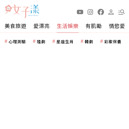
美食旅遊
愛漂亮
生活娛樂
有肌勵
情慾愛
心理測驗
陸劇
星座生肖
韓劇
彩妝保養