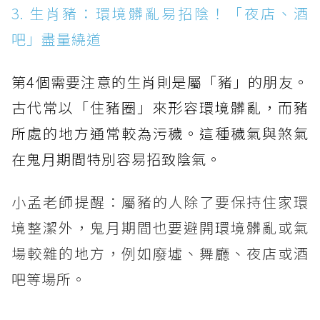
3. 生肖豬：環境髒亂易招陰！「夜店、酒
吧」盡量繞道
第4個需要注意的生肖則是屬「豬」的朋友。
古代常以「住豬圈」來形容環境髒亂，而豬
所處的地方通常較為污穢。這種穢氣與煞氣
在鬼月期間特別容易招致陰氣。
小孟老師提醒：屬豬的人除了要保持住家環
境整潔外，鬼月期間也要避開環境髒亂或氣
場較雜的地方，例如廢墟、舞廳、夜店或酒
吧等場所。