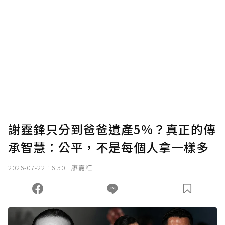
謝霆鋒只分到爸爸遺產5%？真正的傳
承智慧：公平，不是每個人拿一樣多
2026-07-22 16:30
廖嘉紅