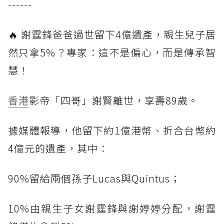
------
🔥 謝霆鋒爸爸過世留下4億遺產，親生兒子居
然只拿5%？專家：這不是偏心，而是傳承智
慧！
香港
影帝「四哥」謝賢離世，享壽89歲。
據媒體報導，他留下約1億港幣、折合台幣約
4億元的遺產，其中：
90%留給兩個孫子Lucas與Quintus；
10%由親生子女謝霆鋒與謝婷婷分配，謝霆