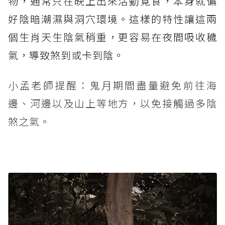
物，通常只在晚上出來活動覓食，本身就偏
好陰暗潮濕與洞穴環境。這樣的特性讓這兩
個生肖天生陰氣稍重，更容易在夜間吸收穢
氣，導致煞到或卡到陰。
小孟老師提醒：鬼月期間盡量避免前往海
邊、河邊以及山上等地方，以免接觸過多陰
煞之氣。