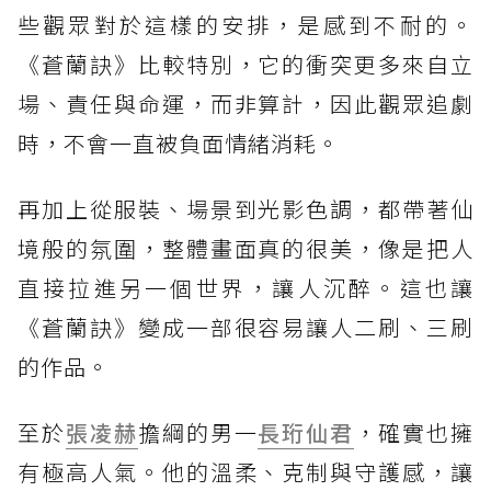
些觀眾對於這樣的安排，是感到不耐的。
《蒼蘭訣》比較特別，它的衝突更多來自立
場、責任與命運，而非算計，因此觀眾追劇
時，不會一直被負面情緒消耗。
再加上從服裝、場景到光影色調，都帶著仙
境般的氛圍，整體畫面真的很美，像是把人
直接拉進另一個世界，讓人沉醉。這也讓
《蒼蘭訣》變成一部很容易讓人二刷、三刷
的作品。
至於
張凌赫
擔綱的男一
長珩仙君
，確實也擁
有極高人氣。他的溫柔、克制與守護感，讓