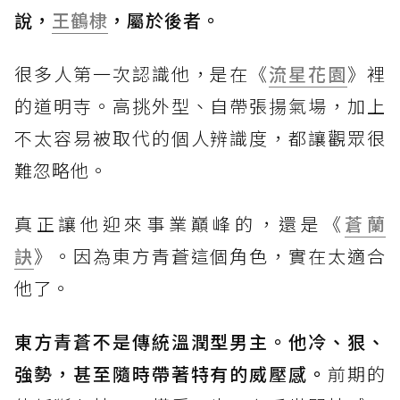
說，
王鶴棣
，屬於後者。
很多人第一次認識他，是在《
流星花園
》裡
的道明寺。高挑外型、自帶張揚氣場，加上
不太容易被取代的個人辨識度，都讓觀眾很
難忽略他。
真正讓他迎來事業巔峰的，還是《
蒼蘭
訣
》。因為東方青蒼這個角色，實在太適合
他了。
東方青蒼不是傳統溫潤型男主。他冷、狠、
強勢，甚至隨時帶著特有的威壓感。
前期的