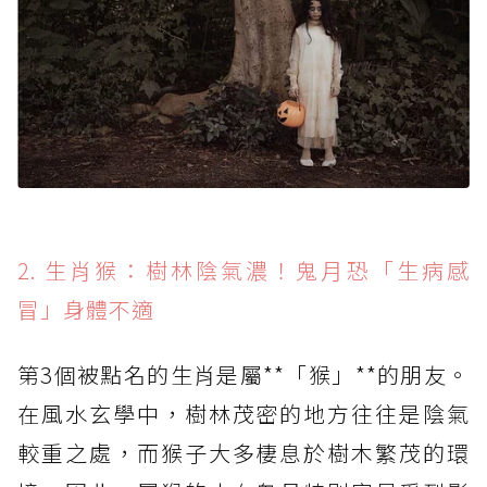
2. 生肖猴：樹林陰氣濃！鬼月恐「生病感
冒」身體不適
第3個被點名的生肖是屬**「猴」**的朋友。
在風水玄學中，樹林茂密的地方往往是陰氣
較重之處，而猴子大多棲息於樹木繁茂的環