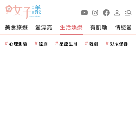
美食旅遊
愛漂亮
生活娛樂
有肌勵
情慾愛
心理測驗
陸劇
星座生肖
韓劇
彩妝保養