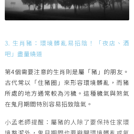
3. 生肖豬：環境髒亂易招陰！「夜店、酒
吧」盡量繞道
第4個需要注意的生肖則是屬「豬」的朋友。
古代常以「住豬圈」來形容環境髒亂，而豬
所處的地方通常較為污穢。這種穢氣與煞氣
在鬼月期間特別容易招致陰氣。
小孟老師提醒：屬豬的人除了要保持住家環
境整潔外，鬼月期間也要避開環境髒亂或氣