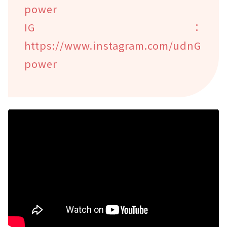
power
IG：
https://www.instagram.com/udnG
power