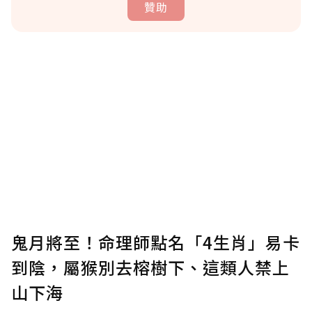
贊助
贊助說明
為了鼓勵作者持續創作更好的內容，會員可以
使用「贊助」功能實質回饋給喜愛的作者。可
將您認為適合的點數贈送給作者，一旦使用贊
助點數即不得撤銷，單筆贊助最低點數為30
點，最高點數沒有上限。
U 利點數 1 點 = NTD 1 元。
鬼月將至！命理師點名「4生肖」易卡
到陰，屬猴別去榕樹下、這類人禁上
確認送出
山下海