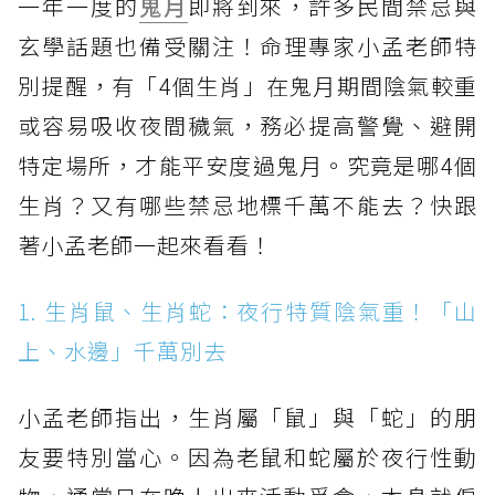
一年一度的
鬼月
即將到來，許多民間禁忌與
玄學話題也備受關注！命理專家小孟老師特
別提醒，有「4個生肖」在鬼月期間陰氣較重
或容易吸收夜間穢氣，務必提高警覺、避開
特定場所，才能平安度過鬼月。究竟是哪4個
生肖？又有哪些禁忌地標千萬不能去？快跟
著小孟老師一起來看看！
1. 生肖鼠、生肖蛇：夜行特質陰氣重！「山
上、水邊」千萬別去
小孟老師指出，生肖屬「鼠」與「蛇」的朋
友要特別當心。因為老鼠和蛇屬於夜行性動