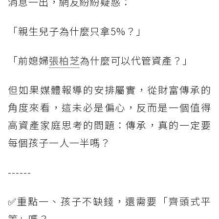
消息一出，網友紛紛疑惑：
「親生兒子為什麼只拿5%？」
「前媳婦
張柏芝
為什麼可以代管資產？」
但如果媒體報導的安排屬實，從財富傳承的
角度來看，這未必是偏心，反而是一個值得
高資產家庭思考的問題：傳承，真的一定要
每個孩子一人一半嗎？
------
✅重點一、孩子不缺錢，還需要「齊頭式平
等」嗎？