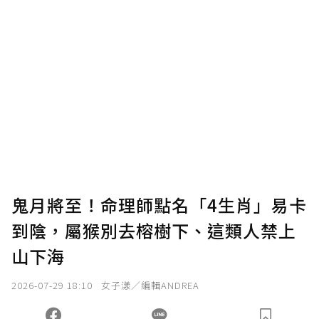
鬼月將至！命理師點名「4生肖」易卡
到陰，屬猴別去榕樹下、這類人禁上
山下海
2026-07-29 18:10
女子漾／編輯ANDREA