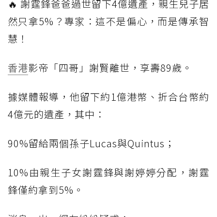
🔥 謝霆鋒爸爸過世留下4億遺產，親生兒子居
然只拿5%？專家：這不是偏心，而是傳承智
慧！
香港
影帝「四哥」謝賢離世，享壽89歲。
據媒體報導，他留下約1億港幣、折合台幣約
4億元的遺產，其中：
90%留給兩個孫子Lucas與Quintus；
10%由親生子女謝霆鋒與謝婷婷分配，謝霆
鋒僅約拿到5%。