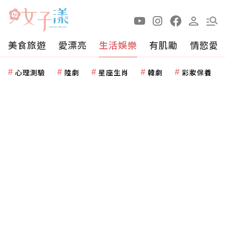
美食旅遊
愛漂亮
生活娛樂
有肌勵
情慾愛
心理測驗
陸劇
星座生肖
韓劇
彩妝保養