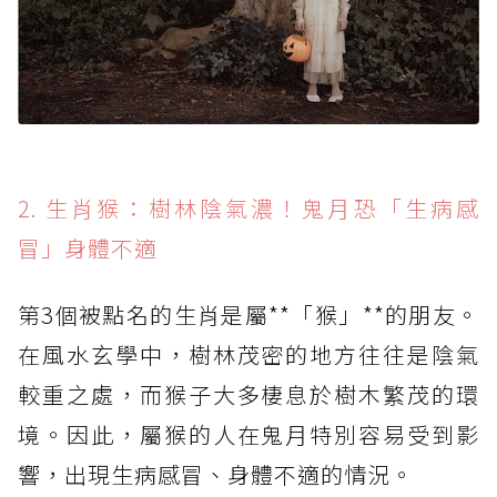
2. 生肖猴：樹林陰氣濃！鬼月恐「生病感
冒」身體不適
第3個被點名的生肖是屬**「猴」**的朋友。
在風水玄學中，樹林茂密的地方往往是陰氣
較重之處，而猴子大多棲息於樹木繁茂的環
境。因此，屬猴的人在鬼月特別容易受到影
響，出現生病感冒、身體不適的情況。