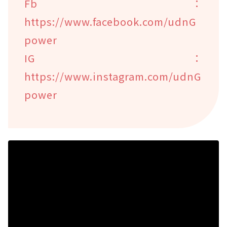
Fb：
https://www.facebook.com/udnG
power
IG：
https://www.instagram.com/udnG
power