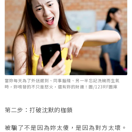
當妳每天為了外送遲到、同事腦殘、另一半忘記洗碗而生氣
時，妳噴發的不只是怒火，還有妳的財運！圖/123RF圖庫
第二步：打破沈默的枷鎖
被騙了不是因為妳太傻，是因為對方太壞。