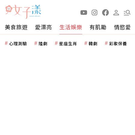
美食旅遊
愛漂亮
生活娛樂
有肌勵
情慾愛
心理測驗
陸劇
星座生肖
韓劇
彩妝保養