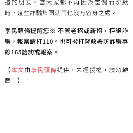
邊的朋友。當大家都不再因為羞愧而沈默
時，這些詐騙集團就再也沒有容身之處。
享民頭條提醒您※ 不管老招或新招，拒絕詐
騙，報案請打110。也可撥打警政署防詐騙專
線165諮詢或報案。
【
本文
由
享民頭條
提供，未經授權，請勿轉
載！】