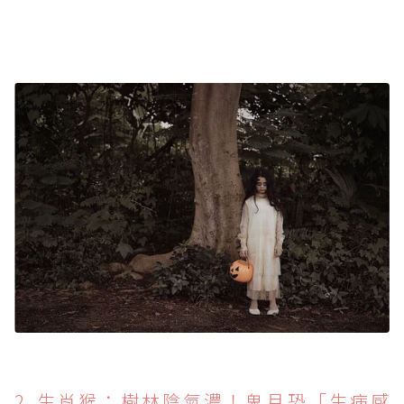
2. 生肖猴：樹林陰氣濃！鬼月恐「生病感