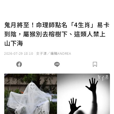
助點數即不得撤銷，單筆贊助最低點數為30
點，最高點數沒有上限。
U 利點數 1 點 = NTD 1 元。
鬼月將至！命理師點名「4生肖」易卡
到陰，屬猴別去榕樹下、這類人禁上
確認送出
山下海
我已詳閱贊助說明，且同意站方的使用條款。
2026-07-29 18:10
女子漾／編輯ANDREA
您當前剩餘 U 利點數：
0
點；前往
購買點數