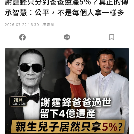
謝霆鋒只分到爸爸遺產5%？真正的傳
承智慧：公平，不是每個人拿一樣多
2026-07-22 16:30
廖嘉紅