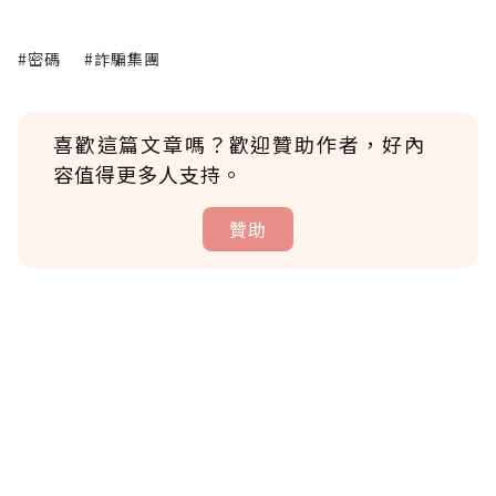
#密碼
#詐騙集團
喜歡這篇文章嗎？歡迎贊助作者，好內
容值得更多人支持。
贊助
贊助說明
為了鼓勵作者持續創作更好的內容，會員可以
使用「贊助」功能實質回饋給喜愛的作者。可
將您認為適合的點數贈送給作者，一旦使用贊