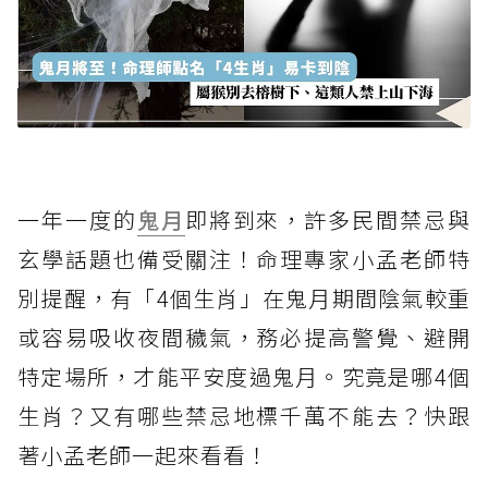
一年一度的
鬼月
即將到來，許多民間禁忌與
玄學話題也備受關注！命理專家小孟老師特
別提醒，有「4個生肖」在鬼月期間陰氣較重
或容易吸收夜間穢氣，務必提高警覺、避開
特定場所，才能平安度過鬼月。究竟是哪4個
生肖？又有哪些禁忌地標千萬不能去？快跟
著小孟老師一起來看看！