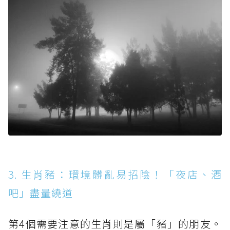
3. 生肖豬：環境髒亂易招陰！「夜店、酒
吧」盡量繞道
第4個需要注意的生肖則是屬「豬」的朋友。