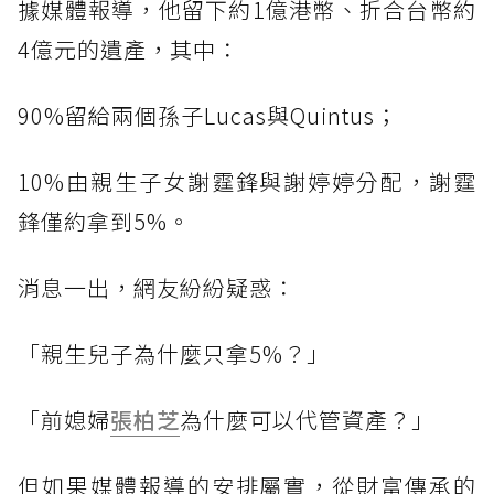
據媒體報導，他留下約1億港幣、折合台幣約
4億元的遺產，其中：
90%留給兩個孫子Lucas與Quintus；
10%由親生子女謝霆鋒與謝婷婷分配，謝霆
鋒僅約拿到5%。
消息一出，網友紛紛疑惑：
「親生兒子為什麼只拿5%？」
「前媳婦
張柏芝
為什麼可以代管資產？」
但如果媒體報導的安排屬實，從財富傳承的